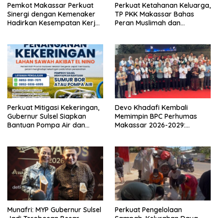
Pemkot Makassar Perkuat
Perkuat Ketahanan Keluarga,
Sinergi dengan Kemenaker
TP PKK Makassar Bahas
Hadirkan Kesempatan Kerja
Peran Muslimah dan
yang Inklusif dan
Pendidikan Karakter
Berkeadilan
Perkuat Mitigasi Kekeringan,
Devo Khadafi Kembali
Gubernur Sulsel Siapkan
Memimpin BPC Perhumas
Bantuan Pompa Air dan
Makassar 2026-2029:
Sumur Bor untuk Wilayah
Dorong Penguatan
Petanian
Komunikasi Hadapi Krisis
Multidimensi
Munafri: MYP Gubernur Sulsel
Perkuat Pengelolaan