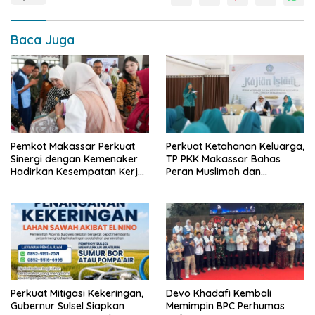
Baca Juga
Pemkot Makassar Perkuat
Perkuat Ketahanan Keluarga,
Sinergi dengan Kemenaker
TP PKK Makassar Bahas
Hadirkan Kesempatan Kerja
Peran Muslimah dan
yang Inklusif dan
Pendidikan Karakter
Berkeadilan
Perkuat Mitigasi Kekeringan,
Devo Khadafi Kembali
Gubernur Sulsel Siapkan
Memimpin BPC Perhumas