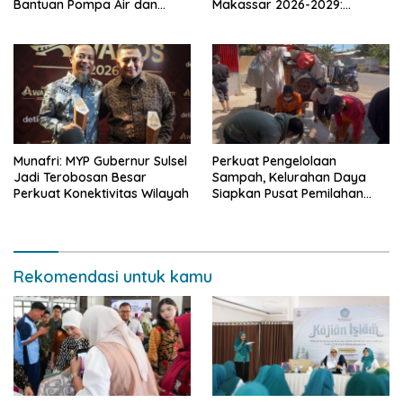
Bantuan Pompa Air dan
Makassar 2026-2029:
Sumur Bor untuk Wilayah
Dorong Penguatan
Petanian
Komunikasi Hadapi Krisis
Multidimensi
Munafri: MYP Gubernur Sulsel
Perkuat Pengelolaan
Jadi Terobosan Besar
Sampah, Kelurahan Daya
Perkuat Konektivitas Wilayah
Siapkan Pusat Pemilahan
dan Bank Sampah Drive-
Thru
Rekomendasi untuk kamu