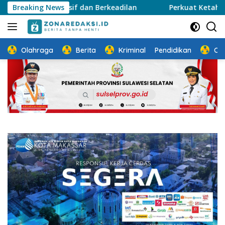
Langsung
lusif dan Berkeadilan
Breaking News
Perkuat Ketahanan Keluarga, TP
ke
konten
Olahraga
Berita
Kriminal
Pendidikan
Ot