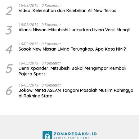
2
16/03/2019
0 Komentar
Video: Kelemahan dan Kelebihan All New Terios
3
16/03/2019
0 Komentar
Aliansi Nissan-Mitsubishi Luncurkan Livina Versi Mungil
4
16/03/2019
0 Komentar
Sosok New Nissan Livina Terungkap, Apa Kata NMI?
5
16/03/2019
0 Komentar
Demi Xpander, Mitsubishi Bakal Mengimpor Kembali
Pajero Sport
6
16/03/2019
0 Komentar
Jokowi Minta ASEAN Tangani Masalah Muslim Rohingya
di Rakhine State