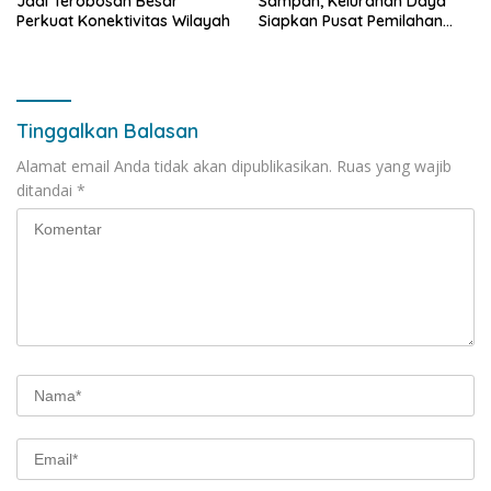
Jadi Terobosan Besar
Sampah, Kelurahan Daya
Perkuat Konektivitas Wilayah
Siapkan Pusat Pemilahan
dan Bank Sampah Drive-
Thru
Tinggalkan Balasan
Alamat email Anda tidak akan dipublikasikan.
Ruas yang wajib
ditandai
*