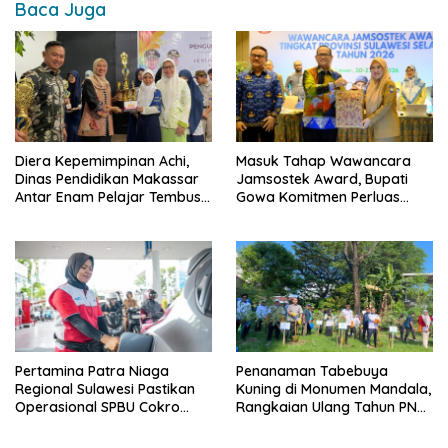
Baca Juga
Diera Kepemimpinan Achi,
Masuk Tahap Wawancara
Dinas Pendidikan Makassar
Jamsostek Award, Bupati
Antar Enam Pelajar Tembus
Gowa Komitmen Perluas
FLS3N Nasional
Perlindungan Pekerja
Pertamina Patra Niaga
Penanaman Tabebuya
Regional Sulawesi Pastikan
Kuning di Monumen Mandala,
Operasional SPBU Cokro
Rangkaian Ulang Tahun PNM
Tetap Normal Pasca Insiden
ke-27
Antar Konsumen