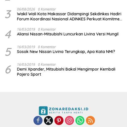
3
06/08/2026
0 Komentar
Wakil Wali Kota Makassar Didampingi Sekdinkes Hadiri
Forum Koordinasi Nasional ADINKES Perkuat Komitmen
Eliminasi AIDS, TBC, dan Malaria
4
16/03/2019
0 Komentar
Aliansi Nissan-Mitsubishi Luncurkan Livina Versi Mungil
5
16/03/2019
0 Komentar
Sosok New Nissan Livina Terungkap, Apa Kata NMI?
6
16/03/2019
0 Komentar
Demi Xpander, Mitsubishi Bakal Mengimpor Kembali
Pajero Sport