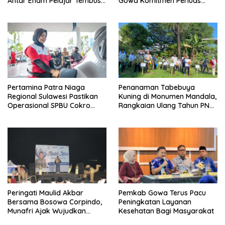
Antar Enam Pelajar Tembus
Gowa Komitmen Perluas
FLS3N Nasional
Perlindungan Pekerja
Pertamina Patra Niaga
Penanaman Tabebuya
Regional Sulawesi Pastikan
Kuning di Monumen Mandala,
Operasional SPBU Cokro
Rangkaian Ulang Tahun PNM
Tetap Normal Pasca Insiden
ke-27
Antar Konsumen
Peringati Maulid Akbar
Pemkab Gowa Terus Pacu
Bersama Bosowa Corpindo,
Peningkatan Layanan
Munafri Ajak Wujudkan
Kesehatan Bagi Masyarakat
Makassar Aman dan Damai