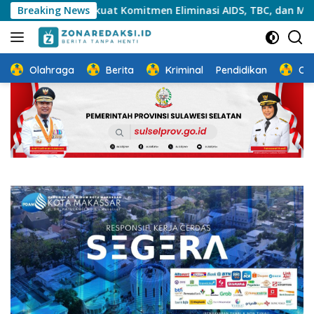
Langsung
Perkuat Komitmen Eliminasi AIDS, TBC, dan Malaria
Breaking News
PT
ke
konten
Olahraga
Berita
Kriminal
Pendidikan
Ot