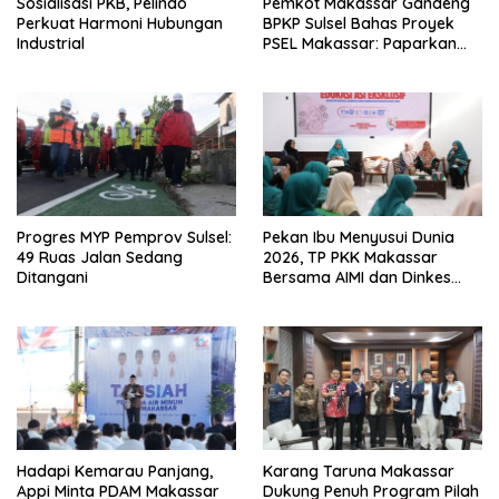
Sosialisasi PKB, Pelindo
Pemkot Makassar Gandeng
Perkuat Harmoni Hubungan
BPKP Sulsel Bahas Proyek
Industrial
PSEL Makassar: Paparkan
Empat Opsi Mitigasi Risiko
Progres MYP Pemprov Sulsel:
Pekan Ibu Menyusui Dunia
49 Ruas Jalan Sedang
2026, TP PKK Makassar
Ditangani
Bersama AIMI dan Dinkes
Bekali 300 Peserta Edukasi
ASI Eksklusif
Hadapi Kemarau Panjang,
Karang Taruna Makassar
Appi Minta PDAM Makassar
Dukung Penuh Program Pilah