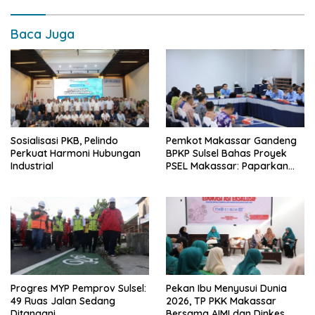
Baca Juga
Sosialisasi PKB, Pelindo
Pemkot Makassar Gandeng
Perkuat Harmoni Hubungan
BPKP Sulsel Bahas Proyek
Industrial
PSEL Makassar: Paparkan
Empat Opsi Mitigasi Risiko
Progres MYP Pemprov Sulsel:
Pekan Ibu Menyusui Dunia
49 Ruas Jalan Sedang
2026, TP PKK Makassar
Ditangani
Bersama AIMI dan Dinkes