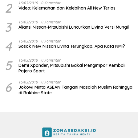
2
16/03/2019
0 Komentar
Video: Kelemahan dan Kelebihan All New Terios
3
16/03/2019
0 Komentar
Aliansi Nissan-Mitsubishi Luncurkan Livina Versi Mungil
4
16/03/2019
0 Komentar
Sosok New Nissan Livina Terungkap, Apa Kata NMI?
5
16/03/2019
0 Komentar
Demi Xpander, Mitsubishi Bakal Mengimpor Kembali
Pajero Sport
6
16/03/2019
0 Komentar
Jokowi Minta ASEAN Tangani Masalah Muslim Rohingya
di Rakhine State