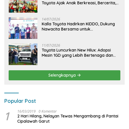
Toyota Ajak Anak Berkreasi, Bercerita,
dan Menjelajahi Dunia Otomotif melalui
KIDDO
14/07/2026
Kalla Toyota Hadirkan KIDDO, Dukung
Nawacita Bersama untuk
CiptakanPengalaman Bermakna &
Menyenangkan bagi Anak dan Keluarga
11/07/2026
Toyota Luncurkan New Hilux: Adopsi
Mesin 1GD yang Lebih Bertenaga dan
Desain Lebih Gagah, Siap Dukung
Produktivitas dan Adventure
Selengkapnya
Popular Post
1
16/03/2019
0 Komentar
2 Hari Hilang, Nelayan Tewas Mengambang di Pantai
Cipalawah Garut