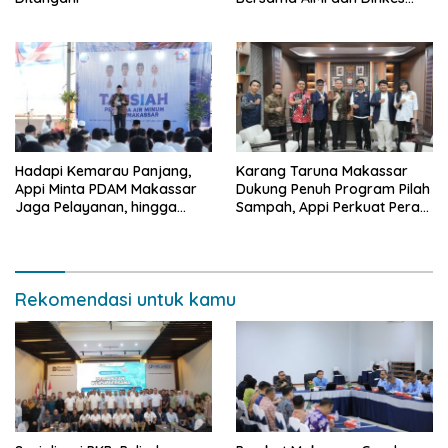
Bekali 300 Peserta Edukasi
ASI Eksklusif
Hadapi Kemarau Panjang,
Karang Taruna Makassar
Appi Minta PDAM Makassar
Dukung Penuh Program Pilah
Jaga Pelayanan, hingga
Sampah, Appi Perkuat Peran
Integritas Pegawai
sebagai Pilar Sosial
Rekomendasi untuk kamu