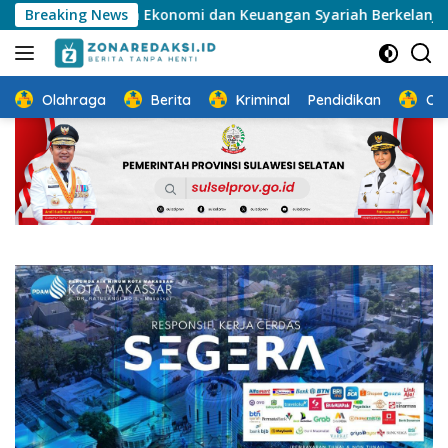
Langsung
sistem Ekonomi dan Keuangan Syariah Berkelanjutan
Breaking News
So
ke
konten
Olahraga
Berita
Kriminal
Pendidikan
Ot