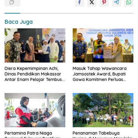
Baca Juga
Diera Kepemimpinan Achi,
Masuk Tahap Wawancara
Dinas Pendidikan Makassar
Jamsostek Award, Bupati
Antar Enam Pelajar Tembus
Gowa Komitmen Perluas
FLS3N Nasional
Perlindungan Pekerja
Pertamina Patra Niaga
Penanaman Tabebuya