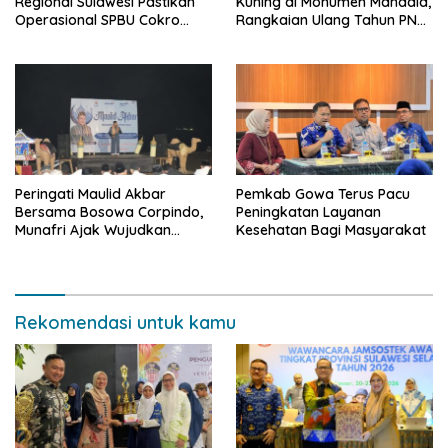
Regional Sulawesi Pastikan
Kuning di Monumen Mandala,
Operasional SPBU Cokro
Rangkaian Ulang Tahun PNM
Tetap Normal Pasca Insiden
ke-27
Antar Konsumen
Peringati Maulid Akbar
Pemkab Gowa Terus Pacu
Bersama Bosowa Corpindo,
Peningkatan Layanan
Munafri Ajak Wujudkan
Kesehatan Bagi Masyarakat
Makassar Aman dan Damai
Rekomendasi untuk kamu