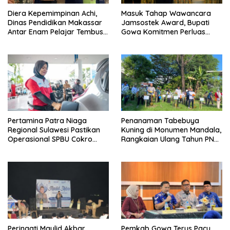
Diera Kepemimpinan Achi,
Masuk Tahap Wawancara
Dinas Pendidikan Makassar
Jamsostek Award, Bupati
Antar Enam Pelajar Tembus
Gowa Komitmen Perluas
FLS3N Nasional
Perlindungan Pekerja
Pertamina Patra Niaga
Penanaman Tabebuya
Regional Sulawesi Pastikan
Kuning di Monumen Mandala,
Operasional SPBU Cokro
Rangkaian Ulang Tahun PNM
Tetap Normal Pasca Insiden
ke-27
Antar Konsumen
Peringati Maulid Akbar
Pemkab Gowa Terus Pacu