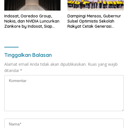
Indosat, Ooredoo Group,
Dampingi Mensos, Gubernur
Nokia, dan NVIDIA Luncurkan
Sulsel Optimistis Sekolah
Zankore by Indosat, Siap
Rakyat Cetak Generasi
Layani Kawasan Asia-Pasifik
Berakhlak dan Berdaya
dengan Platform
Saing
Infrastruktur AI Terintegerasi
Tinggalkan Balasan
Alamat email Anda tidak akan dipublikasikan.
Ruas yang wajib
ditandai
*