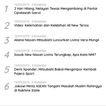
1
16/03/2019
0 Komentar
2 Hari Hilang, Nelayan Tewas Mengambang di Pantai
Cipalawah Garut
2
16/03/2019
0 Komentar
Video: Kelemahan dan Kelebihan All New Terios
3
16/03/2019
0 Komentar
Aliansi Nissan-Mitsubishi Luncurkan Livina Versi Mungil
4
16/03/2019
0 Komentar
Sosok New Nissan Livina Terungkap, Apa Kata NMI?
5
16/03/2019
0 Komentar
Demi Xpander, Mitsubishi Bakal Mengimpor Kembali
Pajero Sport
6
16/03/2019
0 Komentar
Jokowi Minta ASEAN Tangani Masalah Muslim Rohingya
di Rakhine State