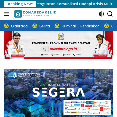
Langsung
ong Penguatan Komunikasi Hadapi Krisis Multidimensi
Breaking News
ke
konten
Olahraga
Berita
Kriminal
Pendidikan
Ot