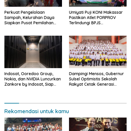
Perkuat Pengelolaan
Umiyati Puji KONI Makassar
Sampah, Kelurahan Daya
Pastikan Atlet PORPROV
Siapkan Pusat Pemilahan
Terlindungi BPJS
dan Bank Sampah Drive-
Ketenagakerjaan
Thru
Indosat, Ooredoo Group,
Dampingi Mensos, Gubernur
Nokia, dan NVIDIA Luncurkan
Sulsel Optimistis Sekolah
Zankore by Indosat, Siap
Rakyat Cetak Generasi
Layani Kawasan Asia-Pasifik
Berakhlak dan Berdaya
dengan Platform
Saing
Infrastruktur AI Terintegerasi
Rekomendasi untuk kamu