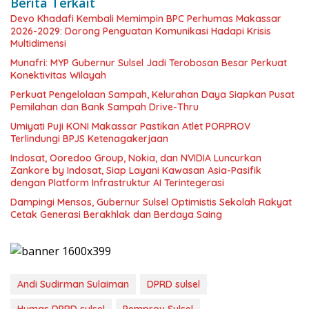
Berita Terkait
Devo Khadafi Kembali Memimpin BPC Perhumas Makassar
2026-2029: Dorong Penguatan Komunikasi Hadapi Krisis
Multidimensi
Munafri: MYP Gubernur Sulsel Jadi Terobosan Besar Perkuat
Konektivitas Wilayah
Perkuat Pengelolaan Sampah, Kelurahan Daya Siapkan Pusat
Pemilahan dan Bank Sampah Drive-Thru
Umiyati Puji KONI Makassar Pastikan Atlet PORPROV
Terlindungi BPJS Ketenagakerjaan
Indosat, Ooredoo Group, Nokia, dan NVIDIA Luncurkan
Zankore by Indosat, Siap Layani Kawasan Asia-Pasifik
dengan Platform Infrastruktur AI Terintegerasi
Dampingi Mensos, Gubernur Sulsel Optimistis Sekolah Rakyat
Cetak Generasi Berakhlak dan Berdaya Saing
Andi Sudirman Sulaiman
DPRD sulsel
Humas DPRD sulsel
Pemprov Sulsel