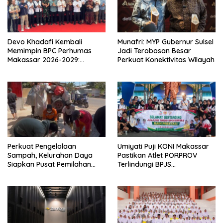
Devo Khadafi Kembali
Munafri: MYP Gubernur Sulsel
Memimpin BPC Perhumas
Jadi Terobosan Besar
Makassar 2026-2029:
Perkuat Konektivitas Wilayah
Dorong Penguatan
Komunikasi Hadapi Krisis
Multidimensi
Perkuat Pengelolaan
Umiyati Puji KONI Makassar
Sampah, Kelurahan Daya
Pastikan Atlet PORPROV
Siapkan Pusat Pemilahan
Terlindungi BPJS
dan Bank Sampah Drive-
Ketenagakerjaan
Thru