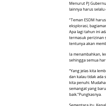
Menurut PJ Gubernur
lainnya harus selalu
“Teman ESDM harus p
eksplorasi, bagiaman
Apa lagi tahun ini a
termasuk perizinan
tentunya akan membe
Ia menambahkan, lem
sehingga semua ha
“Yang jelas kita lem
dan kalau tidak ada
kita penuhi. Mudah
semangat yang baru
baik.”Pungkasnya.
Sementara itu, Kepa