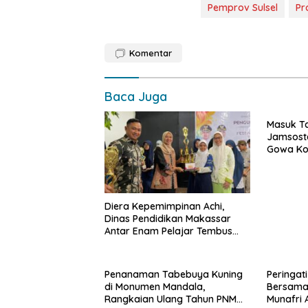
Pemprov Sulsel
Pr
Komentar
Baca Juga
Masuk T
Jamsoste
Gowa Ko
Perlindu
Diera Kepemimpinan Achi,
Dinas Pendidikan Makassar
Antar Enam Pelajar Tembus
FLS3N Nasional
Penanaman Tabebuya Kuning
Peringat
di Monumen Mandala,
Bersama
Rangkaian Ulang Tahun PNM
Munafri 