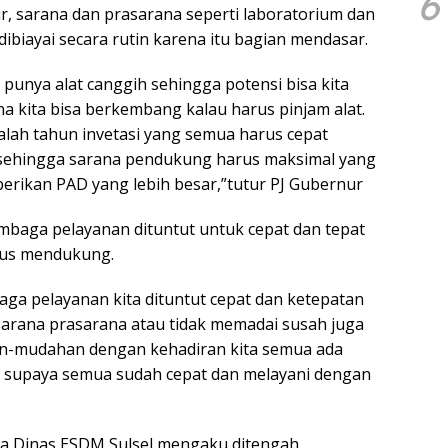
6
, sarana dan prasarana seperti laboratorium dan
 dibiayai secara rutin karena itu bagian mendasar.
unya alat canggih sehingga potensi bisa kita
a kita bisa berkembang kalau harus pinjam alat.
dalah tahun invetasi yang semua harus cepat
 sehingga sarana pendukung harus maksimal yang
rikan PAD yang lebih besar,”tutur PJ Gubernur
baga pelayanan dituntut untuk cepat dan tepat
rus mendukung.
baga pelayanan kita dituntut cepat dan ketepatan
 sarana prasarana atau tidak memadai susah juga
an-mudahan dengan kehadiran kita semua ada
 supaya semua sudah cepat dan melayani dengan
la Dinas ESDM Sulsel,mengaku ditengah