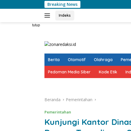
Langsung
Breaking News
Gelar Raker 2026
ke
konten
Indeks
tutup
Berita
Otomotif
Olahraga
Peme
Pedoman Media Siber
Kode Etik
In
Beranda
Pemerintahan
Pemerintahan
Kunjungi Kantor Dina