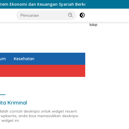
 Keuangan Syariah Berkelanjutan
Sosialisasi PKB, Pel
tutup
kum
Kesehatan
ita Kriminal
adalah contoh deskripsi untuk widget recent
 wpberita, anda bisa memasukkan deskripsi
 widget ini.