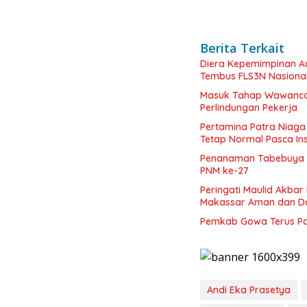
Berita Terkait
Diera Kepemimpinan Ac
Tembus FLS3N Nasiona
Masuk Tahap Wawancar
Perlindungan Pekerja
Pertamina Patra Niaga
Tetap Normal Pasca In
Penanaman Tabebuya K
PNM ke-27
Peringati Maulid Akba
Makassar Aman dan D
Pemkab Gowa Terus Pa
Andi Eka Prasetya