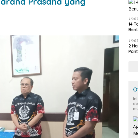
Sarana Prasana yang
16/0
14 T
Bent
16/0
2 Ha
Pant
O
In
de
mu