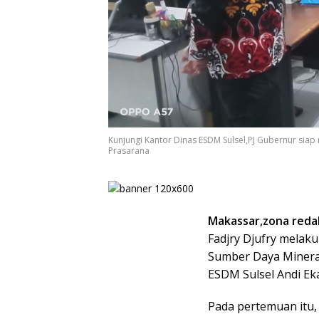
Kunjungi Kantor Dinas ESDM Sulsel,PJ Gubernur si
Prasarana
Makassar,zona redak
Fadjry Djufry melaku
Sumber Daya Mineral
ESDM Sulsel Andi Eka
Pada pertemuan itu,