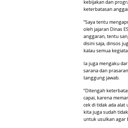
kebijakan dan progr
keterbatasan angga
“Saya tentu mengapr
oleh jajaran Dinas 
anggaran, tentu sang
disini saja, dinsos j
kalau semua kegiata
Ia juga mengaku dar
sarana dan prasara
tanggung jawab.
“Ditengah keterbatas
capai, karena memang
cek di tidak ada ala
kita juga sudah tid
untuk usulkan agar 