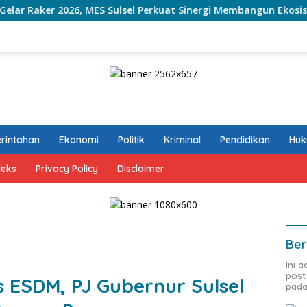
, MES Sulsel Perkuat Sinergi Membangun Ekosistem Ekonomi dan
rintahan
Ekonomi
Politik
Kriminal
Pendidikan
Hu
deks
Privacy Policy
Disclaimer
Ber
Ini 
post
s ESDM, PJ Gubernur Sulsel
pada