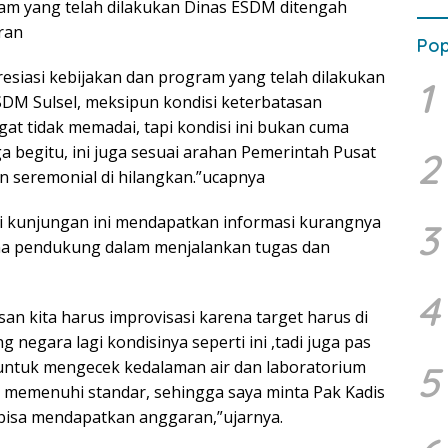
am yang telah dilakukan Dinas ESDM ditengah
ran
Pop
esiasi kebijakan dan program yang telah dilakukan
1
ESDM Sulsel, meksipun kondisi keterbatasan
at tidak memadai, tapi kondisi ini bukan cuma
uga begitu, ini juga sesuai arahan Pemerintah Pusat
2
n seremonial di hilangkan.”ucapnya
i kunjungan ini mendapatkan informasi kurangnya
3
na pendukung dalam menjalankan tugas dan
4
an kita harus improvisasi karena target harus di
 negara lagi kondisinya seperti ini ,tadi juga pas
t untuk mengecek kedalaman air dan laboratorium
5
ak memenuhi standar, sehingga saya minta Pak Kadis
bisa mendapatkan anggaran,”ujarnya.