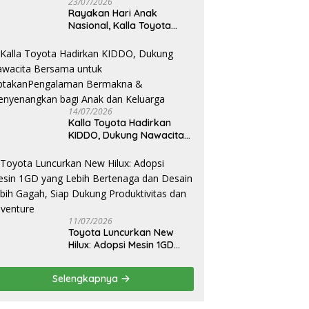
23/07/2026
Rayakan Hari Anak
Nasional, Kalla Toyota
Ajak Anak Berkreasi,
Bercerita, dan Menjelajahi
Dunia Otomotif melalui
KIDDO
14/07/2026
Kalla Toyota Hadirkan
KIDDO, Dukung Nawacita
Bersama untuk
CiptakanPengalaman
Bermakna &
Menyenangkan bagi Anak
dan Keluarga
11/07/2026
Toyota Luncurkan New
Hilux: Adopsi Mesin 1GD
yang Lebih Bertenaga dan
Desain Lebih Gagah, Siap
Selengkapnya
Dukung Produktivitas dan
Adventure