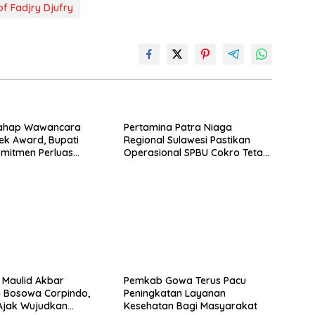
of Fadjry Djufry
ahap Wawancara
Pertamina Patra Niaga
k Award, Bupati
Regional Sulawesi Pastikan
mitmen Perluas
Operasional SPBU Cokro Tetap
ngan Pekerja
Normal Pasca Insiden Antar
Konsumen
i Maulid Akbar
Pemkab Gowa Terus Pacu
 Bosowa Corpindo,
Peningkatan Layanan
Ajak Wujudkan
Kesehatan Bagi Masyarakat