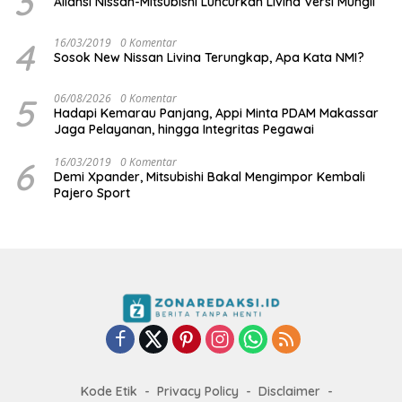
3
Aliansi Nissan-Mitsubishi Luncurkan Livina Versi Mungil
4
16/03/2019
0 Komentar
Sosok New Nissan Livina Terungkap, Apa Kata NMI?
5
06/08/2026
0 Komentar
Hadapi Kemarau Panjang, Appi Minta PDAM Makassar
Jaga Pelayanan, hingga Integritas Pegawai
6
16/03/2019
0 Komentar
Demi Xpander, Mitsubishi Bakal Mengimpor Kembali
Pajero Sport
Kode Etik
Privacy Policy
Disclaimer