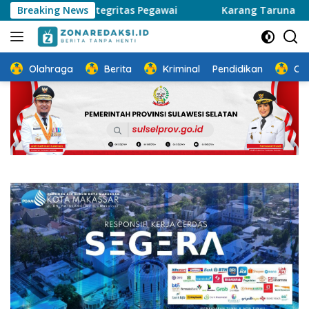
Langsung
ga Integritas Pegawai
Breaking News
Karang Taruna Makassar Dukung 
ke
konten
Olahraga
Berita
Kriminal
Pendidikan
Ot