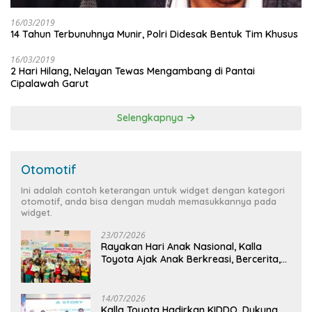
16/03/2019
14 Tahun Terbunuhnya Munir, Polri Didesak Bentuk Tim Khusus
16/03/2019
2 Hari Hilang, Nelayan Tewas Mengambang di Pantai
Cipalawah Garut
Selengkapnya
Otomotif
Ini adalah contoh keterangan untuk widget dengan kategori
otomotif, anda bisa dengan mudah memasukkannya pada
widget.
23/07/2026
Rayakan Hari Anak Nasional, Kalla
Toyota Ajak Anak Berkreasi, Bercerita,
dan Menjelajahi Dunia Otomotif melalui
KIDDO
14/07/2026
Kalla Toyota Hadirkan KIDDO, Dukung