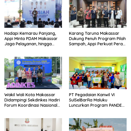
Hadapi Kemarau Panjang,
Karang Taruna Makassar
Appi Minta PDAM Makassar
Dukung Penuh Program Pilah
Jaga Pelayanan, hingga
Sampah, Appi Perkuat Peran
Integritas Pegawai
sebagai Pilar Sosial
Wakil Wali Kota Makassar
PT Pegadaian Kanwil VI
Didampingi Sekdinkes Hadiri
SulSelBarRa Maluku
Forum Koordinasi Nasional
Luncurkan Program PANDE
ADINKES Perkuat Komitmen
EMAS untuk Perkuat
Eliminasi AIDS, TBC, dan
Pemberdayaan Masyarakat
Malaria