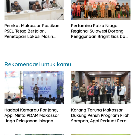
Pemkot Makassar Pastikan
Pertamina Patra Niaga
PSEL Tetap Berjalan,
Regional Sulawesi Dorong
Penetapan Lokasi Masih
Penggunaan Bright Gas bagi
Dibahas
Petani Sidrap sebagai Solusi
Energi Irigasi
Rekomendasi untuk kamu
Hadapi Kemarau Panjang,
Karang Taruna Makassar
Appi Minta PDAM Makassar
Dukung Penuh Program Pilah
Jaga Pelayanan, hingga
Sampah, Appi Perkuat Peran
Integritas Pegawai
sebagai Pilar Sosial