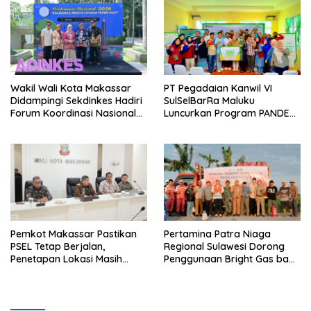
Wakil Wali Kota Makassar
PT Pegadaian Kanwil VI
Didampingi Sekdinkes Hadiri
SulSelBarRa Maluku
Forum Koordinasi Nasional
Luncurkan Program PANDE
ADINKES Perkuat Komitmen
EMAS untuk Perkuat
Eliminasi AIDS, TBC, dan
Pemberdayaan Masyarakat
Malaria
Pemkot Makassar Pastikan
Pertamina Patra Niaga
PSEL Tetap Berjalan,
Regional Sulawesi Dorong
Penetapan Lokasi Masih
Penggunaan Bright Gas bagi
Dibahas
Petani Sidrap sebagai Solusi
Energi Irigasi