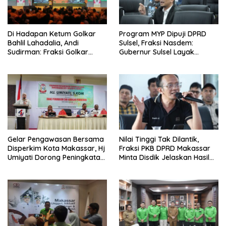
Di Hadapan Ketum Golkar
Program MYP Dipuji DPRD
Bahlil Lahadalia, Andi
Sulsel, Fraksi Nasdem:
Sudirman: Fraksi Golkar
Gubernur Sulsel Layak
DPRD Sangat Mendukung
Disebut Bapak
Pembangunan Daerah
Pembangunan
Gelar Pengawasan Bersama
Nilai Tinggi Tak Dilantik,
Disperkim Kota Makassar, Hj
Fraksi PKB DPRD Makassar
Umiyati Dorong Peningkatan
Minta Disdik Jelaskan Hasil
Pelayanan PSU
Seleksi Kepala Sekolah