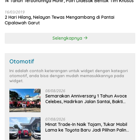
14 Tahun Terbunuhnya Munir, Polri Didesak Bentuk Tim Khusus
16/03/2019
2 Hari Hilang, Nelayan Tewas Mengambang di Pantai
Cipalawah Garut
Selengkapnya
Otomotif
Ini adalah contoh keterangan untuk widget dengan kategori
otomotif, anda bisa dengan mudah memasukkannya pada
widget.
08/08/2026
Semarakan Anniversary 1 Tahun Avoce
Celebes, Hadirkan Jalan Santai, Bakti
Sosial, dan Hiburan Spektakuler di
Bulukumba
07/08/2026
Minat Trade-In Naik Tajam, Tukar Mobil
Lama ke Toyota Baru Jadi Pilihan Paling
Efisien