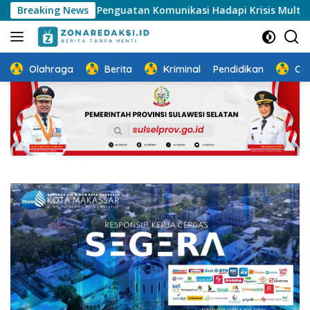
Langsung
rong Penguatan Komunikasi Hadapi Krisis Multidimensi
Breaking News
ke
konten
Olahraga
Berita
Kriminal
Pendidikan
Ot