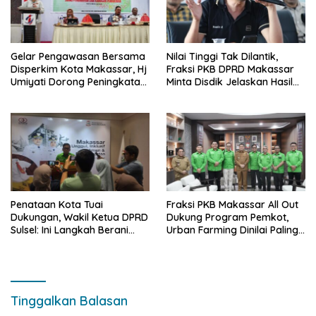
Gelar Pengawasan Bersama
Nilai Tinggi Tak Dilantik,
Disperkim Kota Makassar, Hj
Fraksi PKB DPRD Makassar
Umiyati Dorong Peningkatan
Minta Disdik Jelaskan Hasil
Pelayanan PSU
Seleksi Kepala Sekolah
Penataan Kota Tuai
Fraksi PKB Makassar All Out
Dukungan, Wakil Ketua DPRD
Dukung Program Pemkot,
Sulsel: Ini Langkah Berani
Urban Farming Dinilai Paling
yang Belum Pernah
Tepat
Dilakukan Sebelumnya
Tinggalkan Balasan