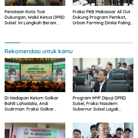
Penataan Kota Tuai
Fraksi PKB Makassar All Out
Dukungan, Wakil Ketua DPRD
Dukung Program Pemkot,
Sulsel: Ini Langkah Berani
Urban Farming Dinilai Paling
yang Belum Pernah
Tepat
Dilakukan Sebelumnya
Rekomendasi untuk kamu
Di Hadapan Ketum Golkar
Program MYP Dipuji DPRD
Bahlil Lahadalia, Andi
Sulsel, Fraksi Nasdem:
Sudirman: Fraksi Golkar
Gubernur Sulsel Layak
DPRD Sangat Mendukung
Disebut Bapak
Pembangunan Daerah
Pembangunan