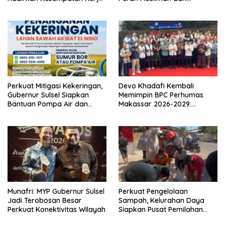
yang Inklusif dan
Pendidikan Karakter
Berkeadilan
Perkuat Mitigasi Kekeringan,
Devo Khadafi Kembali
Gubernur Sulsel Siapkan
Memimpin BPC Perhumas
Bantuan Pompa Air dan
Makassar 2026-2029:
Sumur Bor untuk Wilayah
Dorong Penguatan
Petanian
Komunikasi Hadapi Krisis
Multidimensi
Munafri: MYP Gubernur Sulsel
Perkuat Pengelolaan
Jadi Terobosan Besar
Sampah, Kelurahan Daya
Perkuat Konektivitas Wilayah
Siapkan Pusat Pemilahan
dan Bank Sampah Drive-