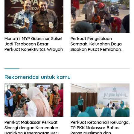
Multidimensi
Munafri: MYP Gubernur Sulsel
Perkuat Pengelolaan
Jadi Terobosan Besar
Sampah, Kelurahan Daya
Perkuat Konektivitas Wilayah
Siapkan Pusat Pemilahan
dan Bank Sampah Drive-
Thru
Rekomendasi untuk kamu
Pemkot Makassar Perkuat
Perkuat Ketahanan Keluarga,
Sinergi dengan Kemenaker
TP PKK Makassar Bahas
Hadirkan Kesempatan Kerja
Peran Muslimah dan