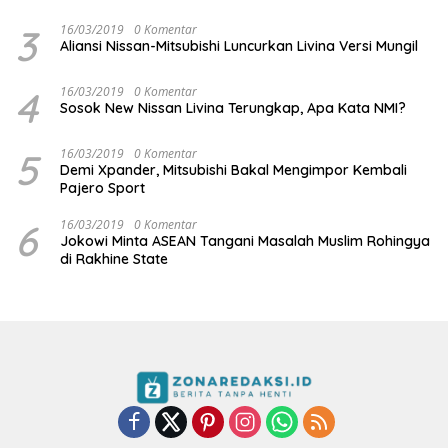
3
16/03/2019
0 Komentar
Aliansi Nissan-Mitsubishi Luncurkan Livina Versi Mungil
4
16/03/2019
0 Komentar
Sosok New Nissan Livina Terungkap, Apa Kata NMI?
5
16/03/2019
0 Komentar
Demi Xpander, Mitsubishi Bakal Mengimpor Kembali
Pajero Sport
6
16/03/2019
0 Komentar
Jokowi Minta ASEAN Tangani Masalah Muslim Rohingya
di Rakhine State