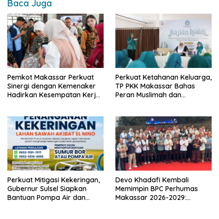
Baca Juga
Pemkot Makassar Perkuat
Perkuat Ketahanan Keluarga,
Sinergi dengan Kemenaker
TP PKK Makassar Bahas
Hadirkan Kesempatan Kerja
Peran Muslimah dan
yang Inklusif dan
Pendidikan Karakter
Berkeadilan
Perkuat Mitigasi Kekeringan,
Devo Khadafi Kembali
Gubernur Sulsel Siapkan
Memimpin BPC Perhumas
Bantuan Pompa Air dan
Makassar 2026-2029:
Sumur Bor untuk Wilayah
Dorong Penguatan
Petanian
Komunikasi Hadapi Krisis