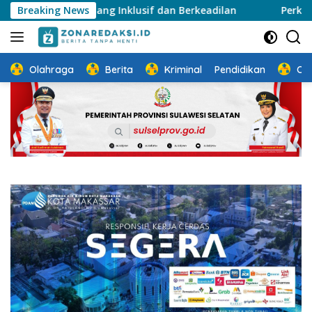
Langsung
a yang Inklusif dan Berkeadilan
Breaking News
Perkuat Ketahanan K
ke
konten
Olahraga
Berita
Kriminal
Pendidikan
Ot