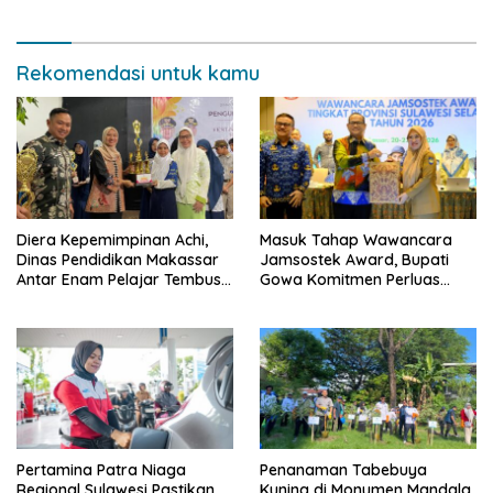
Rekomendasi untuk kamu
Diera Kepemimpinan Achi,
Masuk Tahap Wawancara
Dinas Pendidikan Makassar
Jamsostek Award, Bupati
Antar Enam Pelajar Tembus
Gowa Komitmen Perluas
FLS3N Nasional
Perlindungan Pekerja
Pertamina Patra Niaga
Penanaman Tabebuya
Regional Sulawesi Pastikan
Kuning di Monumen Mandala,