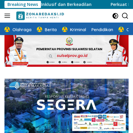
Langsung
ng Inklusif dan Berkeadilan
Breaking News
Perkuat Ketahanan Kelua
ke
konten
Olahraga
Berita
Kriminal
Pendidikan
Ot