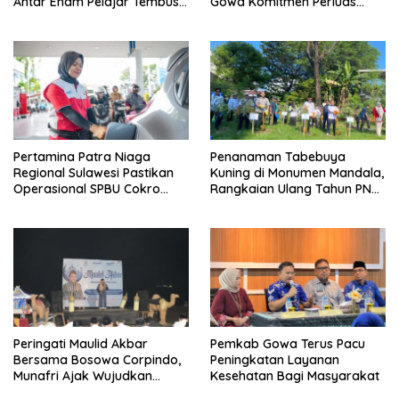
Antar Enam Pelajar Tembus
Gowa Komitmen Perluas
FLS3N Nasional
Perlindungan Pekerja
Pertamina Patra Niaga
Penanaman Tabebuya
Regional Sulawesi Pastikan
Kuning di Monumen Mandala,
Operasional SPBU Cokro
Rangkaian Ulang Tahun PNM
Tetap Normal Pasca Insiden
ke-27
Antar Konsumen
Peringati Maulid Akbar
Pemkab Gowa Terus Pacu
Bersama Bosowa Corpindo,
Peningkatan Layanan
Munafri Ajak Wujudkan
Kesehatan Bagi Masyarakat
Makassar Aman dan Damai