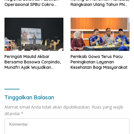
Operasional SPBU Cokro
Rangkaian Ulang Tahun PNM
Tetap Normal Pasca Insiden
ke-27
Antar Konsumen
Peringati Maulid Akbar
Pemkab Gowa Terus Pacu
Bersama Bosowa Corpindo,
Peningkatan Layanan
Munafri Ajak Wujudkan
Kesehatan Bagi Masyarakat
Makassar Aman dan Damai
Tinggalkan Balasan
Alamat email Anda tidak akan dipublikasikan.
Ruas yang wajib
ditandai
*