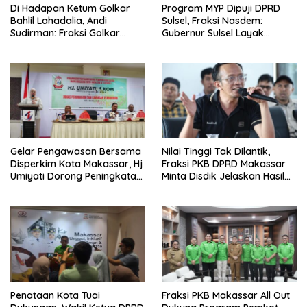
Di Hadapan Ketum Golkar
Program MYP Dipuji DPRD
Bahlil Lahadalia, Andi
Sulsel, Fraksi Nasdem:
Sudirman: Fraksi Golkar
Gubernur Sulsel Layak
DPRD Sangat Mendukung
Disebut Bapak
Pembangunan Daerah
Pembangunan
Gelar Pengawasan Bersama
Nilai Tinggi Tak Dilantik,
Disperkim Kota Makassar, Hj
Fraksi PKB DPRD Makassar
Umiyati Dorong Peningkatan
Minta Disdik Jelaskan Hasil
Pelayanan PSU
Seleksi Kepala Sekolah
Penataan Kota Tuai
Fraksi PKB Makassar All Out