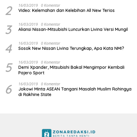
2
16/03/2019
0 Komentar
Video: Kelemahan dan Kelebihan All New Terios
3
16/03/2019
0 Komentar
Aliansi Nissan-Mitsubishi Luncurkan Livina Versi Mungil
4
16/03/2019
0 Komentar
Sosok New Nissan Livina Terungkap, Apa Kata NMI?
5
16/03/2019
0 Komentar
Demi Xpander, Mitsubishi Bakal Mengimpor Kembali
Pajero Sport
6
16/03/2019
0 Komentar
Jokowi Minta ASEAN Tangani Masalah Muslim Rohingya
di Rakhine State