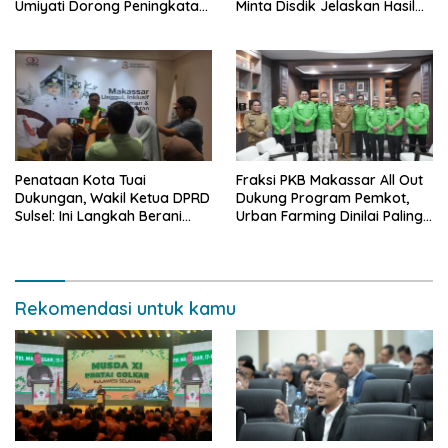
Umiyati Dorong Peningkatan
Minta Disdik Jelaskan Hasil
Pelayanan PSU
Seleksi Kepala Sekolah
Penataan Kota Tuai
Fraksi PKB Makassar All Out
Dukungan, Wakil Ketua DPRD
Dukung Program Pemkot,
Sulsel: Ini Langkah Berani
Urban Farming Dinilai Paling
yang Belum Pernah
Tepat
Dilakukan Sebelumnya
Rekomendasi untuk kamu