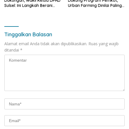
Dukungan, Wakil Ketua DPRD
Dukung Program Pemkot,
Sulsel: Ini Langkah Berani
Urban Farming Dinilai Paling
yang Belum Pernah
Tepat
Dilakukan Sebelumnya
Tinggalkan Balasan
Alamat email Anda tidak akan dipublikasikan.
Ruas yang wajib
ditandai
*