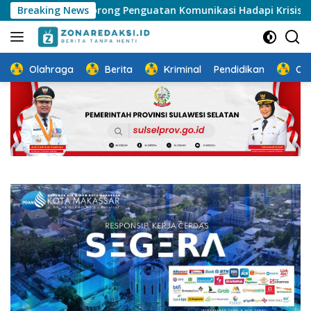
Langsung
29: Dorong Penguatan Komunikasi Hadapi Krisis Multidimensi
Breaking News
ke
konten
Olahraga
Berita
Kriminal
Pendidikan
Ot