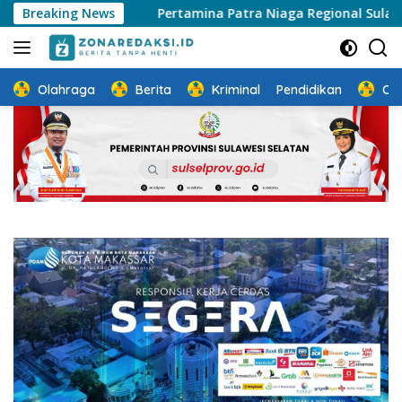
Langsung
at
Breaking News
Pertamina Patra Niaga Regional Sulawesi Pastikan 
ke
konten
Olahraga
Berita
Kriminal
Pendidikan
Ot