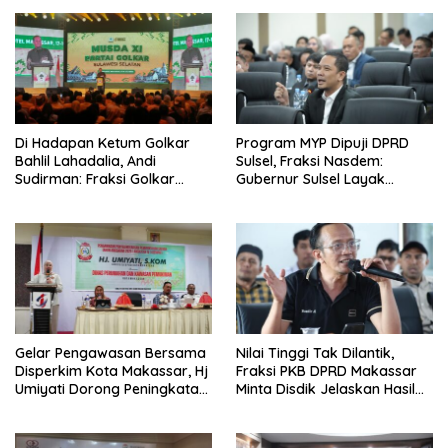
Di Hadapan Ketum Golkar
Program MYP Dipuji DPRD
Bahlil Lahadalia, Andi
Sulsel, Fraksi Nasdem:
Sudirman: Fraksi Golkar
Gubernur Sulsel Layak
DPRD Sangat Mendukung
Disebut Bapak
Pembangunan Daerah
Pembangunan
Gelar Pengawasan Bersama
Nilai Tinggi Tak Dilantik,
Disperkim Kota Makassar, Hj
Fraksi PKB DPRD Makassar
Umiyati Dorong Peningkatan
Minta Disdik Jelaskan Hasil
Pelayanan PSU
Seleksi Kepala Sekolah