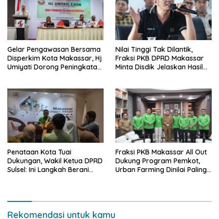
Gelar Pengawasan Bersama
Nilai Tinggi Tak Dilantik,
Disperkim Kota Makassar, Hj
Fraksi PKB DPRD Makassar
Umiyati Dorong Peningkatan
Minta Disdik Jelaskan Hasil
Pelayanan PSU
Seleksi Kepala Sekolah
Penataan Kota Tuai
Fraksi PKB Makassar All Out
Dukungan, Wakil Ketua DPRD
Dukung Program Pemkot,
Sulsel: Ini Langkah Berani
Urban Farming Dinilai Paling
yang Belum Pernah
Tepat
Dilakukan Sebelumnya
Rekomendasi untuk kamu