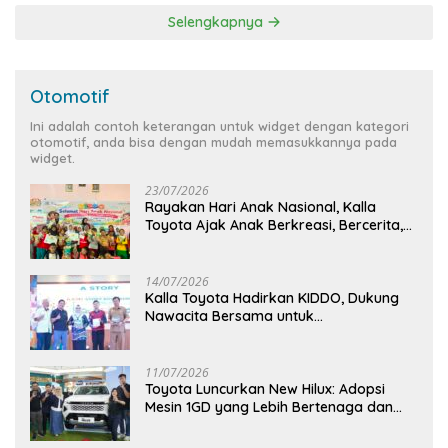
Selengkapnya
Otomotif
Ini adalah contoh keterangan untuk widget dengan kategori
otomotif, anda bisa dengan mudah memasukkannya pada
widget.
23/07/2026
Rayakan Hari Anak Nasional, Kalla
Toyota Ajak Anak Berkreasi, Bercerita,
dan Menjelajahi Dunia Otomotif melalui
KIDDO
14/07/2026
Kalla Toyota Hadirkan KIDDO, Dukung
Nawacita Bersama untuk
CiptakanPengalaman Bermakna &
Menyenangkan bagi Anak dan Keluarga
11/07/2026
Toyota Luncurkan New Hilux: Adopsi
Mesin 1GD yang Lebih Bertenaga dan
Desain Lebih Gagah, Siap Dukung
Produktivitas dan Adventure