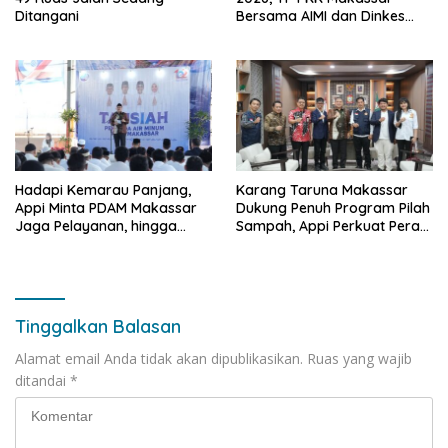
Ditangani
Bersama AIMI dan Dinkes
Bekali 300 Peserta Edukasi
ASI Eksklusif
Hadapi Kemarau Panjang,
Karang Taruna Makassar
Appi Minta PDAM Makassar
Dukung Penuh Program Pilah
Jaga Pelayanan, hingga
Sampah, Appi Perkuat Peran
Integritas Pegawai
sebagai Pilar Sosial
Tinggalkan Balasan
Alamat email Anda tidak akan dipublikasikan.
Ruas yang wajib
ditandai
*