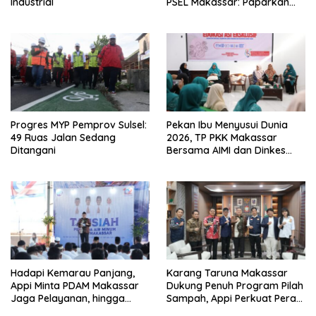
Industrial
PSEL Makassar: Paparkan
Empat Opsi Mitigasi Risiko
Progres MYP Pemprov Sulsel:
Pekan Ibu Menyusui Dunia
49 Ruas Jalan Sedang
2026, TP PKK Makassar
Ditangani
Bersama AIMI dan Dinkes
Bekali 300 Peserta Edukasi
ASI Eksklusif
Hadapi Kemarau Panjang,
Karang Taruna Makassar
Appi Minta PDAM Makassar
Dukung Penuh Program Pilah
Jaga Pelayanan, hingga
Sampah, Appi Perkuat Peran
Integritas Pegawai
sebagai Pilar Sosial