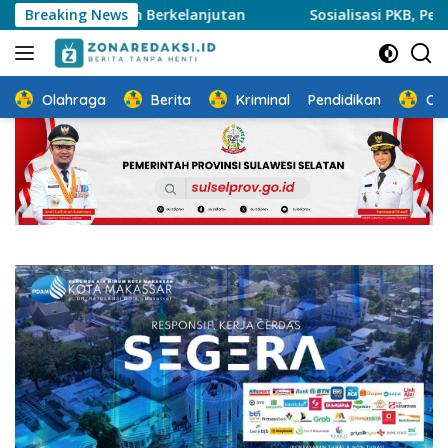
Langsung
Syariah Berkelanjutan
Breaking News
Sosialisasi PKB, Pelindo Perkuat
ke
konten
Olahraga
Berita
Kriminal
Pendidikan
Ot