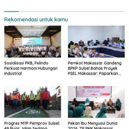
Rekomendasi untuk kamu
Sosialisasi PKB, Pelindo
Pemkot Makassar Gandeng
Perkuat Harmoni Hubungan
BPKP Sulsel Bahas Proyek
Industrial
PSEL Makassar: Paparkan
Empat Opsi Mitigasi Risiko
Progres MYP Pemprov Sulsel:
Pekan Ibu Menyusui Dunia
49 Ruas Jalan Sedang
2026, TP PKK Makassar