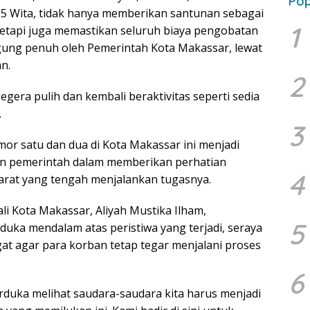
Pop
.15 Wita, tidak hanya memberikan santunan sebagai
1
tetapi juga memastikan seluruh biaya pengobatan
gung penuh oleh Pemerintah Kota Makassar, lewat
n.
2
segera pulih dan kembali beraktivitas seperti sedia
.
3
or satu dan dua di Kota Makassar ini menjadi
en pemerintah dalam memberikan perhatian
4
arat yang tengah menjalankan tugasnya.
li Kota Makassar, Aliyah Mustika Ilham,
5
uka mendalam atas peristiwa yang terjadi, seraya
 agar para korban tetap tegar menjalani proses
6
erduka melihat saudara-saudara kita harus menjadi