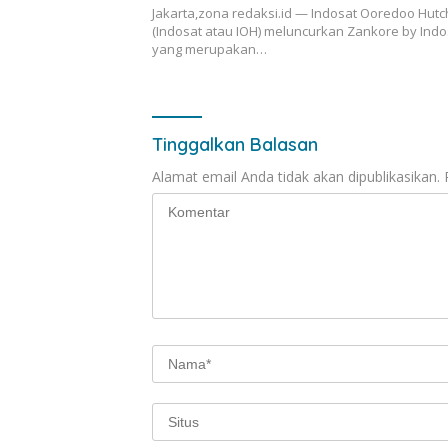
Infrastruktur AI Terintegerasi
Jakarta,zona redaksi.id — Indosat Ooredoo Hutc
(Indosat atau IOH) meluncurkan Zankore by Indo
yang merupakan…
Tinggalkan Balasan
Alamat email Anda tidak akan dipublikasikan.