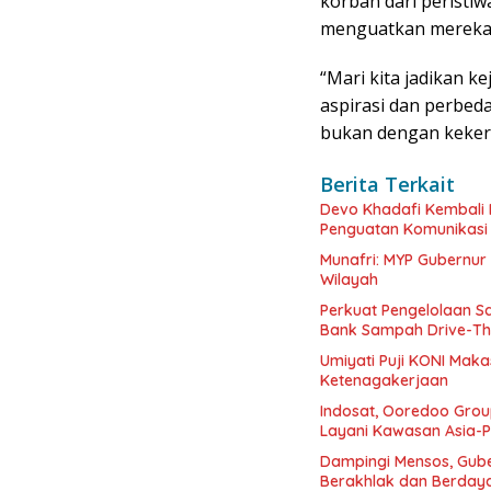
korban dari peristiw
menguatkan mereka,
“Mari kita jadikan k
aspirasi dan perbed
bukan dengan kekera
Berita Terkait
Devo Khadafi Kembali
Penguatan Komunikasi H
Munafri: MYP Gubernur 
Wilayah
Perkuat Pengelolaan S
Bank Sampah Drive-Th
Umiyati Puji KONI Maka
Ketenagakerjaan
Indosat, Ooredoo Group
Layani Kawasan Asia-Pa
Dampingi Mensos, Guber
Berakhlak dan Berday