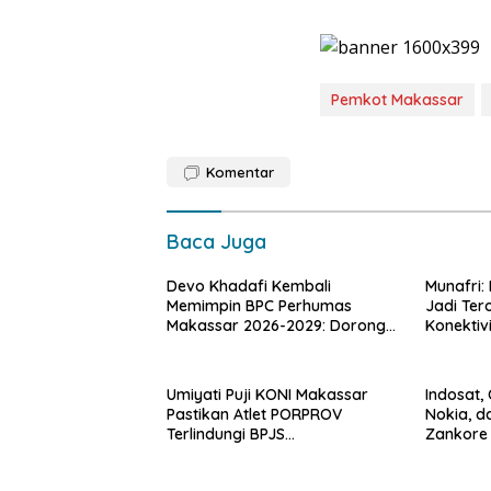
Pemkot Makassar
Komentar
Baca Juga
Devo Khadafi Kembali
Munafri:
Memimpin BPC Perhumas
Jadi Ter
Makassar 2026-2029: Dorong
Konektiv
Penguatan Komunikasi Hadapi
Krisis Multidimensi
Umiyati Puji KONI Makassar
Indosat,
Pastikan Atlet PORPROV
Nokia, d
Terlindungi BPJS
Zankore 
Ketenagakerjaan
Layani K
dengan P