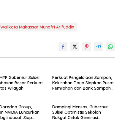
Walikota Makassar Munafri Arifuddin
 MYP Gubernur Sulsel
Perkuat Pengelolaan Sampah,
obosan Besar Perkuat
Kelurahan Daya Siapkan Pusat
itas Wilayah
Pemilahan dan Bank Sampah
Drive-Thru
 Ooredoo Group,
Dampingi Mensos, Gubernur
an NVIDIA Luncurkan
Sulsel Optimistis Sekolah
by Indosat, Siap
Rakyat Cetak Generasi
awasan Asia-Pasifik
Berakhlak dan Berdaya Saing
latform Infrastruktur