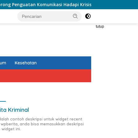
omunikasi Hadapi Krisis Multidimensi
Semarakan Anni
tutup
kum
Kesehatan
ita Kriminal
adalah contoh deskripsi untuk widget recent
 wpberita, anda bisa memasukkan deskripsi
 widget ini.