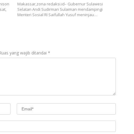
hison
Makassar,zona redaksi.id– Gubernur Sulawesi
sat,
Selatan Andi Sudirman Sulaiman mendampingi
Menteri Sosial RI Saifullah Yusuf meninjau…
Ruas yang wajib ditandai
*