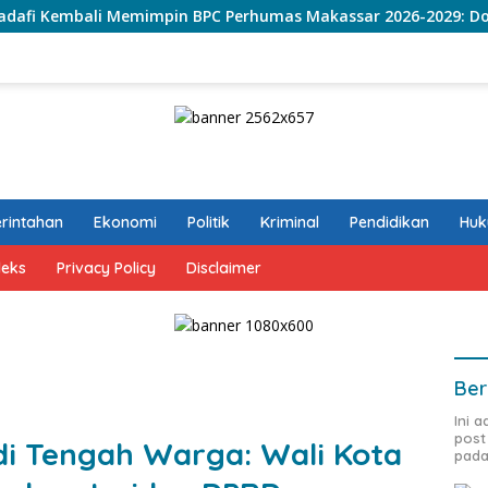
mimpin BPC Perhumas Makassar 2026-2029: Dorong Penguatan K
rintahan
Ekonomi
Politik
Kriminal
Pendidikan
Hu
deks
Privacy Policy
Disclaimer
Ber
Ini 
post
i Tengah Warga: Wali Kota
pada