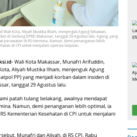
l Wali Kota, Aliyah Mustika Ilham, menjenguk Agung Setiawan,
iden di Gedung DPRD Makassar, tanggal 29 Agustus lalu. Agung, yang
at perawatan di RS Hermina. Namun, demi penanganan lebih
hatan di CPI untuk menjalani operasi lanjutan.
si.id-
Wali Kota Makassar, Munafri Arifuddin,
Kota, Aliyah Mustika Ilham, menjenguk Agung
atpol PP) yang menjadi korban dalam insiden di
r, tanggal 29 Agustus lalu.
ami patah tulang belakang, awalnya mendapat
mina. Namun, demi penanganan lebih optimal, ia
 RS Kementerian Kesehatan di CPI untuk menjalani
ebut, Munafri dan Aliyah, di RS CPI, Rabu