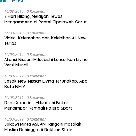
ular Post
16/03/2019
0 Komentar
2 Hari Hilang, Nelayan Tewas
Mengambang di Pantai Cipalawah Garut
16/03/2019
0 Komentar
Video: Kelemahan dan Kelebihan All New
Terios
16/03/2019
0 Komentar
Aliansi Nissan-Mitsubishi Luncurkan Livina
Versi Mungil
16/03/2019
0 Komentar
Sosok New Nissan Livina Terungkap, Apa
Kata NMI?
16/03/2019
0 Komentar
Demi Xpander, Mitsubishi Bakal
Mengimpor Kembali Pajero Sport
16/03/2019
0 Komentar
Jokowi Minta ASEAN Tangani Masalah
Muslim Rohingya di Rakhine State