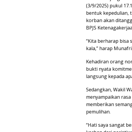
(3/9/2025) pukul 17
bentuk kepedulian, 
korban akan ditang
BPJS Ketenagakerjaa
“Kita berharap bisa 
kala,” harap Munafri
Kehadiran orang nom
bukti nyata komitm
langsung kepada ap
Sedangkan, Wakil Wa
menyampaikan rasa d
memberikan semangat
pemulihan.
“Hati saya sangat b