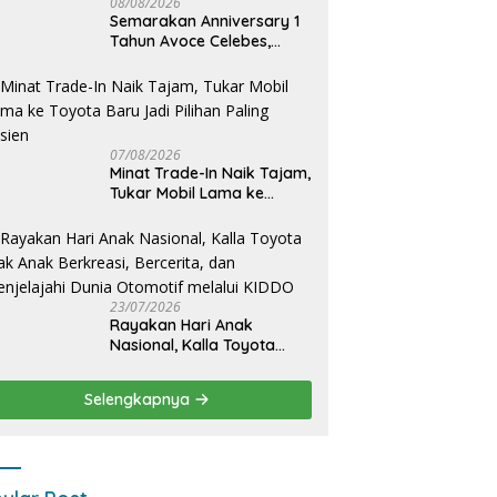
08/08/2026
Semarakan Anniversary 1
Tahun Avoce Celebes,
Hadirkan Jalan Santai,
Bakti Sosial, dan Hiburan
Spektakuler di Bulukumba
07/08/2026
Minat Trade-In Naik Tajam,
Tukar Mobil Lama ke
Toyota Baru Jadi Pilihan
Paling Efisien
23/07/2026
Rayakan Hari Anak
Nasional, Kalla Toyota
Ajak Anak Berkreasi,
Bercerita, dan Menjelajahi
Selengkapnya
Dunia Otomotif melalui
KIDDO