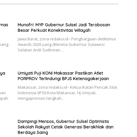
egerasi
umas
Munafri: MYP Gubernur Sulsel Jadi Terobosan
Besar Perkuat Konektivitas Wilayah
Jawa Barat, zona redaksi.id– Penghargaan detiktimur
abang
Awards 2026 yang diterima Gubernur Sulawesi
Selatan Andi Sudirman…
aya
Umiyati Puji KONI Makassar Pastikan Atlet
PORPROV Terlindungi BPJS Ketenagakerjaan
Makassar, zona redaksi.id– Ketua Ikatan Pencak Silat
han
Indonesia (IPSI) Kota Makassar, Hj Umiyati,
mpah
mengapresiasi langkah…
Dampingi Mensos, Gubernur Sulsel Optimistis
Sekolah Rakyat Cetak Generasi Berakhlak dan
Berdaya Saing