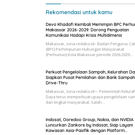
AI Terint
Rekomendasi untuk kamu
Devo Khadafi Kembali Memimpin BPC Perh
Makassar 2026-2029: Dorong Penguatan
Komunikasi Hadapi Krisis Multidimensi
Makassar, zona redaksi.id– Badan Pengurus C
(BPC) Perhimpunan Hubungan Masyarakat
(Perhumas) Kota Makassar periode 2026-2029…
Perkuat Pengelolaan Sampah, Kelurahan D
Siapkan Pusat Pemilahan dan Bank Sampah
Drive-Thru
Makassar, zona redaksi.id— Pemerintah Kelura
Daya terus memperkuat upaya pengelolaan sa
dari tingkat masyarakat. Salah…
Indosat, Ooredoo Group, Nokia, dan NVIDIA
Luncurkan Zankore by Indosat, Siap Layani
Kawasan Asia-Pasifik dengan Platform