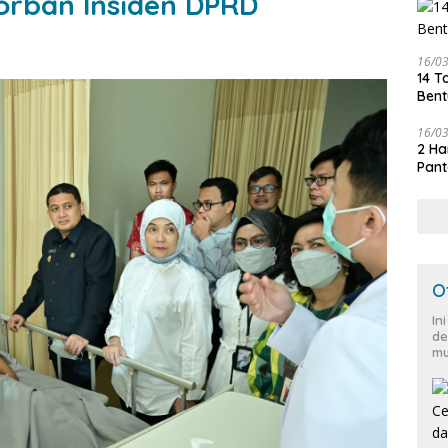
orban Insiden DPRD
16/0
14 T
Bent
16/0
2 Ha
Pant
O
In
de
mu