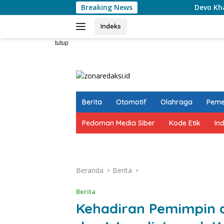
Langsung
Breaking News
Devo Khadafi Kembali Me
ke
konten
Indeks
tutup
Berita
Otomotif
Olahraga
Peme
Pedoman Media Siber
Kode Etik
In
Beranda
Berita
Berita
Kehadiran Pemimpin d