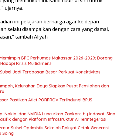
a yang memilukan ini. Kami hadir di sini untuk
” ujarnya.
ejadian ini pelajaran berharga agar ke depan
aan selalu disampaikan dengan cara yang damai,
san,” tambah Aliyah.
 Memimpin BPC Perhumas Makassar 2026-2029: Dorong
adapi Krisis Multidimensi
Sulsel Jadi Terobosan Besar Perkuat Konektivitas
ampah, Kelurahan Daya Siapkan Pusat Pemilahan dan
ru
ssar Pastikan Atlet PORPROV Terlindungi BPJS
, Nokia, dan NVIDIA Luncurkan Zankore by Indosat, Siap
sifik dengan Platform Infrastruktur AI Terintegerasi
nur Sulsel Optimistis Sekolah Rakyat Cetak Generasi
a Saing