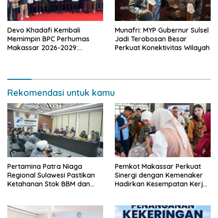
Devo Khadafi Kembali
Munafri: MYP Gubernur Sulsel
Memimpin BPC Perhumas
Jadi Terobosan Besar
Makassar 2026-2029:
Perkuat Konektivitas Wilayah
Dorong Penguatan
Komunikasi Hadapi Krisis
Multidimensi
Rekomendasi untuk kamu
Pertamina Patra Niaga
Pemkot Makassar Perkuat
Regional Sulawesi Pastikan
Sinergi dengan Kemenaker
Ketahanan Stok BBM dan
Hadirkan Kesempatan Kerja
LPG 3 Kg di Bone
yang Inklusif dan
Berkeadilan