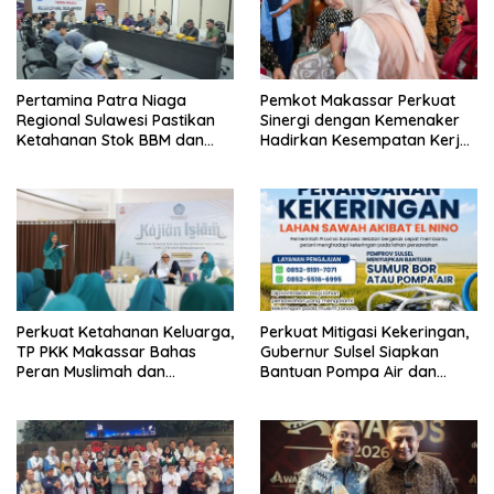
Pertamina Patra Niaga
Pemkot Makassar Perkuat
Regional Sulawesi Pastikan
Sinergi dengan Kemenaker
Ketahanan Stok BBM dan
Hadirkan Kesempatan Kerja
LPG 3 Kg di Bone
yang Inklusif dan
Berkeadilan
Perkuat Ketahanan Keluarga,
Perkuat Mitigasi Kekeringan,
TP PKK Makassar Bahas
Gubernur Sulsel Siapkan
Peran Muslimah dan
Bantuan Pompa Air dan
Pendidikan Karakter
Sumur Bor untuk Wilayah
Petanian