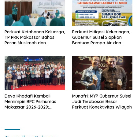
Perkuat Ketahanan Keluarga,
Perkuat Mitigasi Kekeringan,
TP PKK Makassar Bahas
Gubernur Sulsel Siapkan
Peran Muslimah dan
Bantuan Pompa Air dan
Pendidikan Karakter
Sumur Bor untuk Wilayah
Petanian
Devo Khadafi Kembali
Munafri: MYP Gubernur Sulsel
Memimpin BPC Perhumas
Jadi Terobosan Besar
Makassar 2026-2029:
Perkuat Konektivitas Wilayah
Dorong Penguatan
Komunikasi Hadapi Krisis
Multidimensi