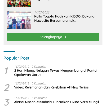
dan Menjelajahi Dunia Otomotif melalui
KIDDO
14/07/2026
Kalla Toyota Hadirkan KIDDO, Dukung
Nawacita Bersama untuk
CiptakanPengalaman Bermakna &
Menyenangkan bagi Anak dan Keluarga
Selengkapnya
Popular Post
1
16/03/2019
0 Komentar
2 Hari Hilang, Nelayan Tewas Mengambang di Pantai
Cipalawah Garut
2
16/03/2019
0 Komentar
Video: Kelemahan dan Kelebihan All New Terios
3
16/03/2019
0 Komentar
Aliansi Nissan-Mitsubishi Luncurkan Livina Versi Mungil