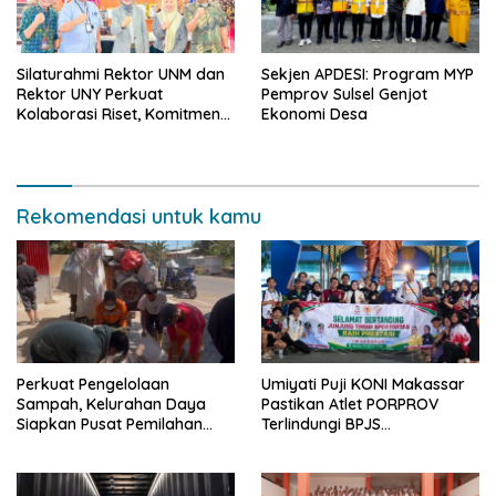
Silaturahmi Rektor UNM dan
Sekjen APDESI: Program MYP
Rektor UNY Perkuat
Pemprov Sulsel Genjot
Kolaborasi Riset, Komitmen
Ekonomi Desa
Pencegahan Kekerasan, dan
Pengembangan Institusi
Rekomendasi untuk kamu
Perkuat Pengelolaan
Umiyati Puji KONI Makassar
Sampah, Kelurahan Daya
Pastikan Atlet PORPROV
Siapkan Pusat Pemilahan
Terlindungi BPJS
dan Bank Sampah Drive-
Ketenagakerjaan
Thru