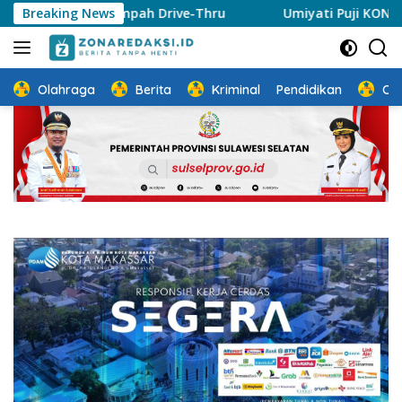
Langsung
 Sampah Drive-Thru
Breaking News
Umiyati Puji KONI Makassar Pasti
ke
konten
Olahraga
Berita
Kriminal
Pendidikan
Ot