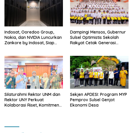
Indosat, Ooredoo Group,
Dampingi Mensos, Gubernur
Nokia, dan NVIDIA Luncurkan
Sulsel Optimistis Sekolah
Zankore by Indosat, Siap
Rakyat Cetak Generasi
Layani Kawasan Asia-Pasifik
Berakhlak dan Berdaya
dengan Platform
Saing
Infrastruktur AI Terintegerasi
Silaturahmi Rektor UNM dan
Sekjen APDESI: Program MYP
Rektor UNY Perkuat
Pemprov Sulsel Genjot
Kolaborasi Riset, Komitmen
Ekonomi Desa
Pencegahan Kekerasan, dan
Pengembangan Institusi