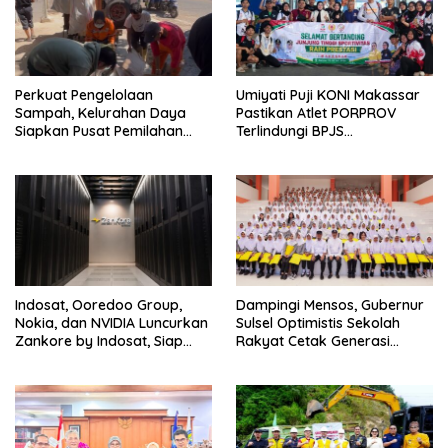
Perkuat Pengelolaan
Umiyati Puji KONI Makassar
Sampah, Kelurahan Daya
Pastikan Atlet PORPROV
Siapkan Pusat Pemilahan
Terlindungi BPJS
dan Bank Sampah Drive-
Ketenagakerjaan
Thru
Indosat, Ooredoo Group,
Dampingi Mensos, Gubernur
Nokia, dan NVIDIA Luncurkan
Sulsel Optimistis Sekolah
Zankore by Indosat, Siap
Rakyat Cetak Generasi
Layani Kawasan Asia-Pasifik
Berakhlak dan Berdaya
dengan Platform
Saing
Infrastruktur AI Terintegerasi