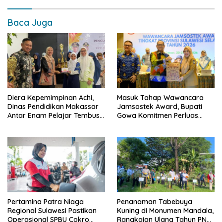
Baca Juga
Diera Kepemimpinan Achi,
Masuk Tahap Wawancara
Dinas Pendidikan Makassar
Jamsostek Award, Bupati
Antar Enam Pelajar Tembus
Gowa Komitmen Perluas
FLS3N Nasional
Perlindungan Pekerja
Pertamina Patra Niaga
Penanaman Tabebuya
Regional Sulawesi Pastikan
Kuning di Monumen Mandala,
Operasional SPBU Cokro
Rangkaian Ulang Tahun PNM