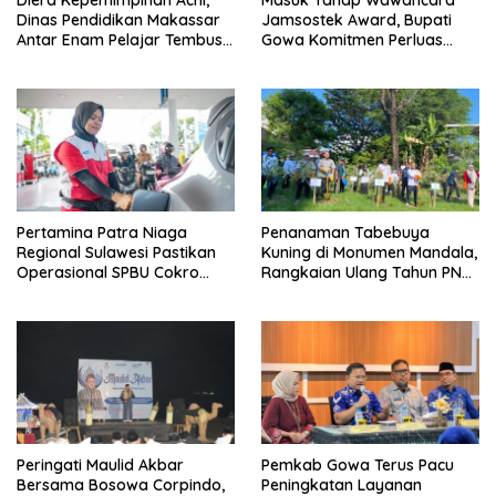
Diera Kepemimpinan Achi,
Masuk Tahap Wawancara
Dinas Pendidikan Makassar
Jamsostek Award, Bupati
Antar Enam Pelajar Tembus
Gowa Komitmen Perluas
FLS3N Nasional
Perlindungan Pekerja
Pertamina Patra Niaga
Penanaman Tabebuya
Regional Sulawesi Pastikan
Kuning di Monumen Mandala,
Operasional SPBU Cokro
Rangkaian Ulang Tahun PNM
Tetap Normal Pasca Insiden
ke-27
Antar Konsumen
Peringati Maulid Akbar
Pemkab Gowa Terus Pacu
Bersama Bosowa Corpindo,
Peningkatan Layanan