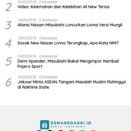
2
16/03/2019
0 Komentar
Video: Kelemahan dan Kelebihan All New Terios
3
16/03/2019
0 Komentar
Aliansi Nissan-Mitsubishi Luncurkan Livina Versi Mungil
4
16/03/2019
0 Komentar
Sosok New Nissan Livina Terungkap, Apa Kata NMI?
5
16/03/2019
0 Komentar
Demi Xpander, Mitsubishi Bakal Mengimpor Kembali
Pajero Sport
6
16/03/2019
0 Komentar
Jokowi Minta ASEAN Tangani Masalah Muslim Rohingya
di Rakhine State