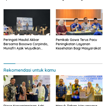
Tetap Normal Pasca Insiden
ke-27
Antar Konsumen
Peringati Maulid Akbar
Pemkab Gowa Terus Pacu
Bersama Bosowa Corpindo,
Peningkatan Layanan
Munafri Ajak Wujudkan
Kesehatan Bagi Masyarakat
Makassar Aman dan Damai
Rekomendasi untuk kamu