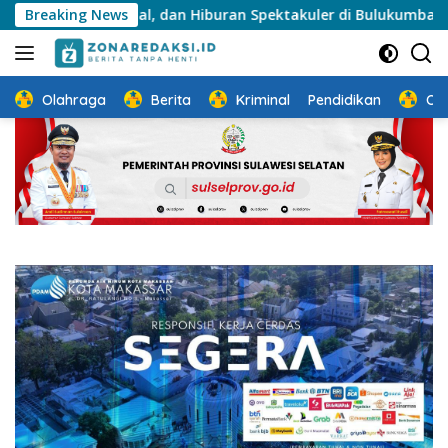
Langsung
i Sosial, dan Hiburan Spektakuler di Bulukumba
Breaking News
Munafri
ke
konten
Olahraga
Berita
Kriminal
Pendidikan
Ot