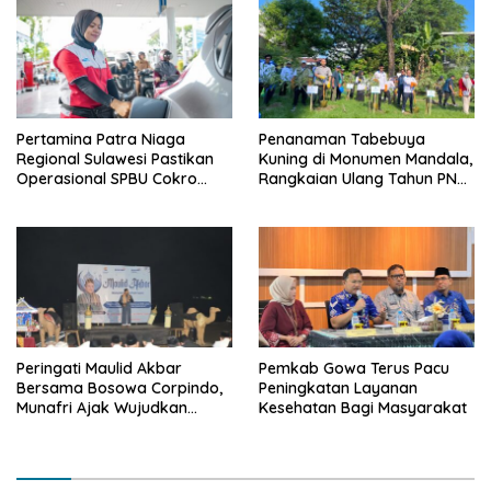
Pertamina Patra Niaga
Penanaman Tabebuya
Regional Sulawesi Pastikan
Kuning di Monumen Mandala,
Operasional SPBU Cokro
Rangkaian Ulang Tahun PNM
Tetap Normal Pasca Insiden
ke-27
Antar Konsumen
Peringati Maulid Akbar
Pemkab Gowa Terus Pacu
Bersama Bosowa Corpindo,
Peningkatan Layanan
Munafri Ajak Wujudkan
Kesehatan Bagi Masyarakat
Makassar Aman dan Damai