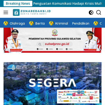
Langsung
rong Penguatan Komunikasi Hadapi Krisis Multidimensi
Breaking News
ke
konten
Olahraga
Berita
Kriminal
Pendidikan
Ot