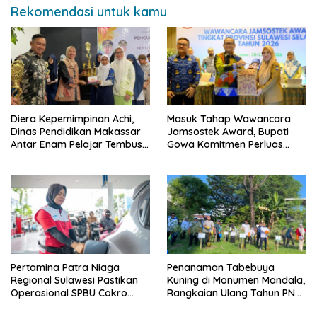
Rekomendasi untuk kamu
Diera Kepemimpinan Achi,
Masuk Tahap Wawancara
Dinas Pendidikan Makassar
Jamsostek Award, Bupati
Antar Enam Pelajar Tembus
Gowa Komitmen Perluas
FLS3N Nasional
Perlindungan Pekerja
Pertamina Patra Niaga
Penanaman Tabebuya
Regional Sulawesi Pastikan
Kuning di Monumen Mandala,
Operasional SPBU Cokro
Rangkaian Ulang Tahun PNM
Tetap Normal Pasca Insiden
ke-27