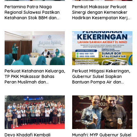
Pertamina Patra Niaga
Pemkot Makassar Perkuat
Regional Sulawesi Pastikan
Sinergi dengan Kemenaker
Ketahanan Stok BBM dan
Hadirkan Kesempatan Kerja
LPG 3 Kg di Bone
yang Inklusif dan
Berkeadilan
Perkuat Ketahanan Keluarga,
Perkuat Mitigasi Kekeringan,
TP PKK Makassar Bahas
Gubernur Sulsel Siapkan
Peran Muslimah dan
Bantuan Pompa Air dan
Pendidikan Karakter
Sumur Bor untuk Wilayah
Petanian
Devo Khadafi Kembali
Munafri: MYP Gubernur Sulsel