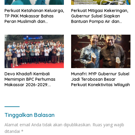
Perkuat Ketahanan Keluarga,
Perkuat Mitigasi Kekeringan,
TP PKK Makassar Bahas
Gubernur Sulsel Siapkan
Peran Muslimah dan
Bantuan Pompa Air dan
Pendidikan Karakter
Sumur Bor untuk Wilayah
Petanian
Devo Khadafi Kembali
Munafri: MYP Gubernur Sulsel
Memimpin BPC Perhumas
Jadi Terobosan Besar
Makassar 2026-2029:
Perkuat Konektivitas Wilayah
Dorong Penguatan
Komunikasi Hadapi Krisis
Multidimensi
Tinggalkan Balasan
Alamat email Anda tidak akan dipublikasikan.
Ruas yang wajib
ditandai
*