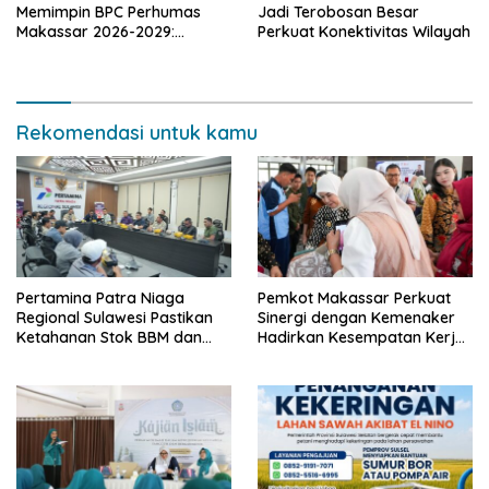
Memimpin BPC Perhumas
Jadi Terobosan Besar
Makassar 2026-2029:
Perkuat Konektivitas Wilayah
Dorong Penguatan
Komunikasi Hadapi Krisis
Multidimensi
Rekomendasi untuk kamu
Pertamina Patra Niaga
Pemkot Makassar Perkuat
Regional Sulawesi Pastikan
Sinergi dengan Kemenaker
Ketahanan Stok BBM dan
Hadirkan Kesempatan Kerja
LPG 3 Kg di Bone
yang Inklusif dan
Berkeadilan