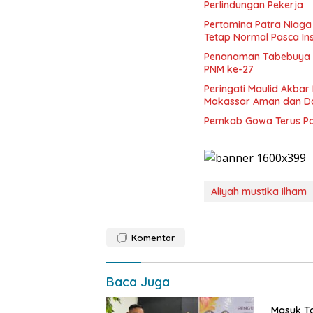
Perlindungan Pekerja
Pertamina Patra Niaga
Tetap Normal Pasca In
Penanaman Tabebuya K
PNM ke-27
Peringati Maulid Akba
Makassar Aman dan D
Pemkab Gowa Terus Pa
Aliyah mustika ilham
Komentar
Baca Juga
Masuk T