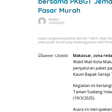
bersama PKBGT Jemaa
Pasar Murah
Redaksi
19/03/2025
Dalam rangka menyambut Idul Fitri 1446 H, Wakil Wa
paket pasar murah yang diselenggarakan oleh Pers
Makassar, zona reda
Wakil Wali Kota Maka
penyaluran paket p
Kaum Bapak Gereja T
Kegiatan ini berlan
Taman Sudiang Indah
(19/3/2025).
Acara ini merupakan