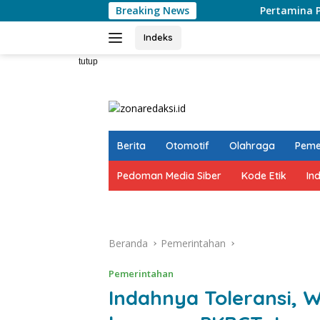
Langsung
Breaking News
Pertamina Patra Niaga Reg
ke
konten
Indeks
tutup
Berita
Otomotif
Olahraga
Peme
Pedoman Media Siber
Kode Etik
In
Beranda
Pemerintahan
Pemerintahan
Indahnya Toleransi, 