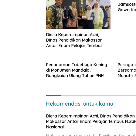
Jamsoste
Gowa Ko
Perlindu
Diera Kepemimpinan Achi,
Dinas Pendidikan Makassar
Antar Enam Pelajar Tembus
FLS3N Nasional
Penanaman Tabebuya Kuning
Peringat
di Monumen Mandala,
Bersama
Rangkaian Ulang Tahun PNM
Munafri 
ke-27
Makassa
Rekomendasi untuk kamu
Diera Kepemimpinan Achi, Dinas Pendidikan
Makassar Antar Enam Pelajar Tembus FLS3
Nasional
Makassar,zona redaksi.id— Komitmen Pemerint