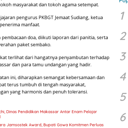
Pop
 tokoh masyarakat dan tokoh agama setempat.
1
la jajaran pengurus PKBGT Jemaat Sudiang, ketua
 penerima manfaat.
2
 pembacaan doa, diikuti laporan dari panitia, serta
yerahan paket sembako.
3
at terlihat dari hangatnya penyambutan terhadap
assar dan para tamu undangan yang hadir.
4
atan ini, diharapkan semangat kebersamaan dan
apat terus tumbuh di tengah masyarakat,
gan yang harmonis dan penuh toleransi.
5
hi, Dinas Pendidikan Makassar Antar Enam Pelajar
6
l
a Jamsostek Award, Bupati Gowa Komitmen Perluas