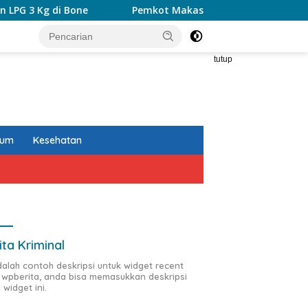
one
Pemkot Makassar Perkuat Sinergi dengan Kemenake
tutup
kum
Kesehatan
ita Kriminal
adalah contoh deskripsi untuk widget recent
 wpberita, anda bisa memasukkan deskripsi
 widget ini.