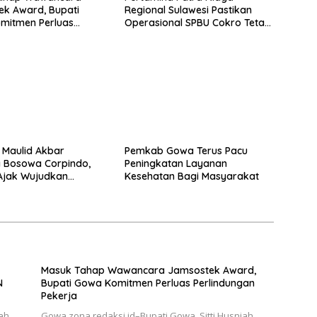
k Award, Bupati
Regional Sulawesi Pastikan
mitmen Perluas
Operasional SPBU Cokro Tetap
ngan Pekerja
Normal Pasca Insiden Antar
Konsumen
i Maulid Akbar
Pemkab Gowa Terus Pacu
 Bosowa Corpindo,
Peningkatan Layanan
Ajak Wujudkan
Kesehatan Bagi Masyarakat
r Aman dan Damai
Masuk Tahap Wawancara Jamsostek Award,
N
Bupati Gowa Komitmen Perluas Perlindungan
Pekerja
ah
Gowa,zona redaksi.id–Bupati Gowa, Sitti Husniah