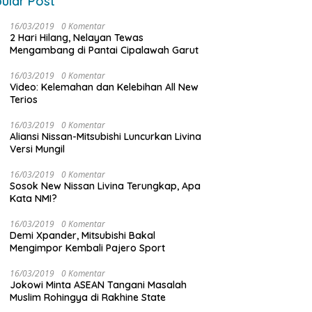
ular Post
16/03/2019
0 Komentar
2 Hari Hilang, Nelayan Tewas
Mengambang di Pantai Cipalawah Garut
16/03/2019
0 Komentar
Video: Kelemahan dan Kelebihan All New
Terios
16/03/2019
0 Komentar
Aliansi Nissan-Mitsubishi Luncurkan Livina
Versi Mungil
16/03/2019
0 Komentar
Sosok New Nissan Livina Terungkap, Apa
Kata NMI?
16/03/2019
0 Komentar
Demi Xpander, Mitsubishi Bakal
Mengimpor Kembali Pajero Sport
16/03/2019
0 Komentar
Jokowi Minta ASEAN Tangani Masalah
Muslim Rohingya di Rakhine State