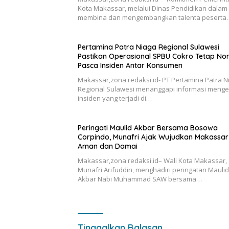
Kota Makassar, melalui Dinas Pendidikan dalam
membina dan mengembangkan talenta peserta
Pertamina Patra Niaga Regional Sulawesi
Pastikan Operasional SPBU Cokro Tetap No
Pasca Insiden Antar Konsumen
Makassar,zona redaksi.id- PT Pertamina Patra N
Regional Sulawesi menanggapi informasi menge
insiden yang terjadi di…
Peringati Maulid Akbar Bersama Bosowa
Corpindo, Munafri Ajak Wujudkan Makassar
Aman dan Damai
Makassar,zona redaksi.id– Wali Kota Makassar,
Munafri Arifuddin, menghadiri peringatan Maulid
Akbar Nabi Muhammad SAW bersama…
Tinggalkan Balasan