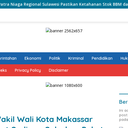
ional Sulawesi Pastikan Ketahanan Stok BBM dan LPG 3 Kg di B
rintahan
Ekonomi
Politik
Kriminal
Pendidikan
Hu
deks
Privacy Policy
Disclaimer
Ber
Ini 
post
Wakil Wali Kota Makassar
pada