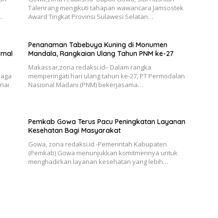
Talenrang mengikuti tahapan wawancara Jamsostek
…
Award Tingkat Provinsi Sulawesi Selatan…
Penanaman Tabebuya Kuning di Monumen
rmal
Mandala, Rangkaian Ulang Tahun PNM ke-27
Makassar,zona redaksi.id– Dalam rangka
iaga
memperingati hari ulang tahun ke-27, PT Permodalan
nai
Nasional Madani (PNM) bekerjasama…
Pemkab Gowa Terus Pacu Peningkatan Layanan
Kesehatan Bagi Masyarakat
Gowa, zona redaksi.id -Pemerintah Kabupaten
(Pemkab) Gowa menunjukkan komitmennya untuk
menghadirkan layanan kesehatan yang lebih…