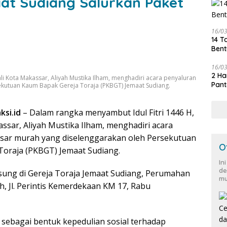
t Sudiang Salurkan Paket
16/0
14 T
Bent
16/0
2 Ha
li Kota Makassar, Aliyah Mustika Ilham, menghadiri acara penyaluran
Pant
ekutuan Kaum Bapak Gereja Toraja (PKBGT) Jemaat Sudiang.
ksi.id
– Dalam rangka menyambut Idul Fitri 1446 H,
ssar, Aliyah Mustika Ilham, menghadiri acara
asar murah yang diselenggarakan oleh Persekutuan
O
oraja (PKBGT) Jemaat Sudiang.
In
de
gsung di Gereja Toraja Jemaat Sudiang, Perumahan
mu
, Jl. Perintis Kemerdekaan KM 17, Rabu
 sebagai bentuk kepedulian sosial terhadap