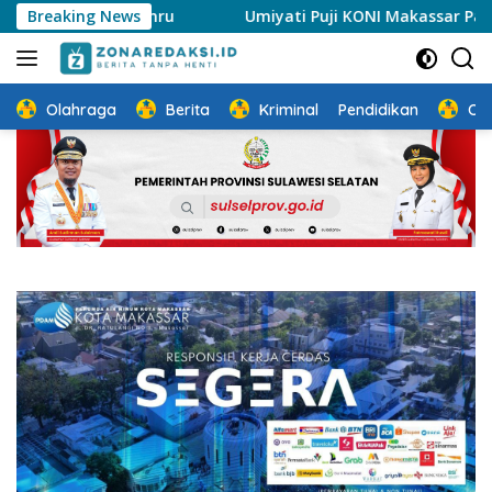
Langsung
rive-Thru
Breaking News
Umiyati Puji KONI Makassar Pastikan Atlet 
ke
konten
Olahraga
Berita
Kriminal
Pendidikan
Ot