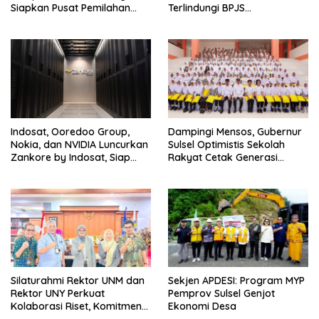
Siapkan Pusat Pemilahan
Terlindungi BPJS
dan Bank Sampah Drive-
Ketenagakerjaan
Thru
Indosat, Ooredoo Group,
Dampingi Mensos, Gubernur
Nokia, dan NVIDIA Luncurkan
Sulsel Optimistis Sekolah
Zankore by Indosat, Siap
Rakyat Cetak Generasi
Layani Kawasan Asia-Pasifik
Berakhlak dan Berdaya
dengan Platform
Saing
Infrastruktur AI Terintegerasi
Silaturahmi Rektor UNM dan
Sekjen APDESI: Program MYP
Rektor UNY Perkuat
Pemprov Sulsel Genjot
Kolaborasi Riset, Komitmen
Ekonomi Desa