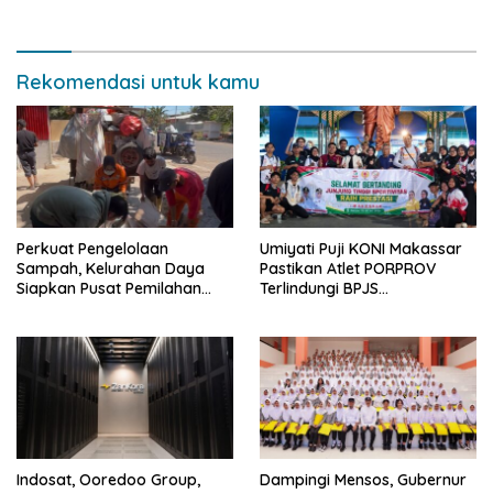
Pencegahan Kekerasan, dan
Pengembangan Institusi
Rekomendasi untuk kamu
Perkuat Pengelolaan
Umiyati Puji KONI Makassar
Sampah, Kelurahan Daya
Pastikan Atlet PORPROV
Siapkan Pusat Pemilahan
Terlindungi BPJS
dan Bank Sampah Drive-
Ketenagakerjaan
Thru
Indosat, Ooredoo Group,
Dampingi Mensos, Gubernur