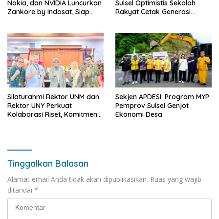
Nokia, dan NVIDIA Luncurkan
Sulsel Optimistis Sekolah
Zankore by Indosat, Siap
Rakyat Cetak Generasi
Layani Kawasan Asia-Pasifik
Berakhlak dan Berdaya
dengan Platform
Saing
Infrastruktur AI Terintegerasi
Silaturahmi Rektor UNM dan
Sekjen APDESI: Program MYP
Rektor UNY Perkuat
Pemprov Sulsel Genjot
Kolaborasi Riset, Komitmen
Ekonomi Desa
Pencegahan Kekerasan, dan
Pengembangan Institusi
Tinggalkan Balasan
Alamat email Anda tidak akan dipublikasikan.
Ruas yang wajib
ditandai
*