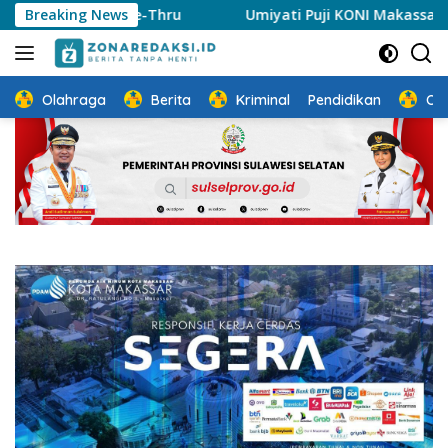
Langsung
rive-Thru
Breaking News
Umiyati Puji KONI Makassar Pastikan Atlet 
ke
konten
Olahraga
Berita
Kriminal
Pendidikan
Ot