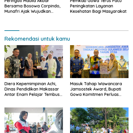
Peringati Maulid Akbar
Pemkab Gowa Terus Pacu
Bersama Bosowa Corpindo,
Peningkatan Layanan
Munafri Ajak Wujudkan
Kesehatan Bagi Masyarakat
Makassar Aman dan Damai
Rekomendasi untuk kamu
Diera Kepemimpinan Achi,
Masuk Tahap Wawancara
Dinas Pendidikan Makassar
Jamsostek Award, Bupati
Antar Enam Pelajar Tembus
Gowa Komitmen Perluas
FLS3N Nasional
Perlindungan Pekerja