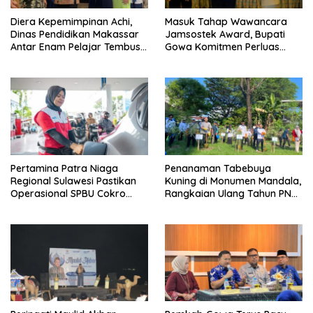
Diera Kepemimpinan Achi,
Masuk Tahap Wawancara
Dinas Pendidikan Makassar
Jamsostek Award, Bupati
Antar Enam Pelajar Tembus
Gowa Komitmen Perluas
FLS3N Nasional
Perlindungan Pekerja
Pertamina Patra Niaga
Penanaman Tabebuya
Regional Sulawesi Pastikan
Kuning di Monumen Mandala,
Operasional SPBU Cokro
Rangkaian Ulang Tahun PNM
Tetap Normal Pasca Insiden
ke-27
Antar Konsumen