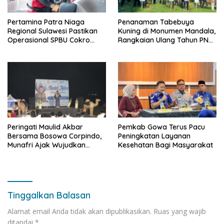
Pertamina Patra Niaga
Penanaman Tabebuya
Regional Sulawesi Pastikan
Kuning di Monumen Mandala,
Operasional SPBU Cokro
Rangkaian Ulang Tahun PNM
Tetap Normal Pasca Insiden
ke-27
Antar Konsumen
Peringati Maulid Akbar
Pemkab Gowa Terus Pacu
Bersama Bosowa Corpindo,
Peningkatan Layanan
Munafri Ajak Wujudkan
Kesehatan Bagi Masyarakat
Makassar Aman dan Damai
Tinggalkan Balasan
Alamat email Anda tidak akan dipublikasikan.
Ruas yang wajib
ditandai
*