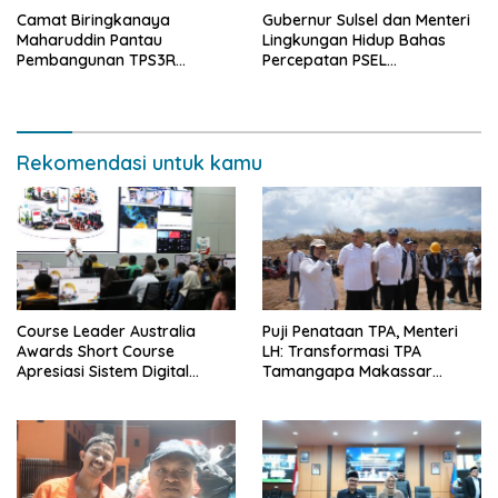
Camat Biringkanaya
Gubernur Sulsel dan Menteri
Maharuddin Pantau
Lingkungan Hidup Bahas
Pembangunan TPS3R
Percepatan PSEL
Laikang, Wujudkan
Mamminasata
Lingkungan Bersih dan
Berkelanjutan
Rekomendasi untuk kamu
Course Leader Australia
Puji Penataan TPA, Menteri
Awards Short Course
LH: Transformasi TPA
Apresiasi Sistem Digital
Tamangapa Makassar
Pemkot Makassar, Sebut
Layak Jadi Contoh Nasional
Lontara+ Contoh Unggulan
Pelayanan Publik Berbasis
Data