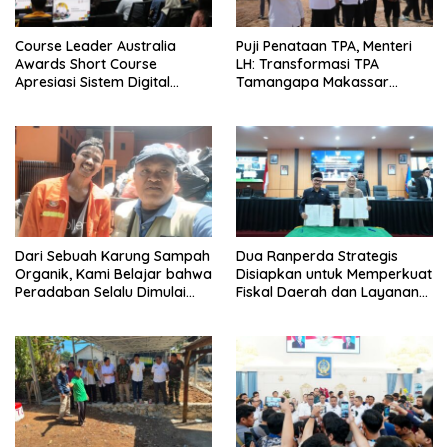
Course Leader Australia
Puji Penataan TPA, Menteri
Awards Short Course
LH: Transformasi TPA
Apresiasi Sistem Digital
Tamangapa Makassar
Pemkot Makassar, Sebut
Layak Jadi Contoh Nasional
Lontara+ Contoh Unggulan
Pelayanan Publik Berbasis
Data
Dari Sebuah Karung Sampah
Dua Ranperda Strategis
Organik, Kami Belajar bahwa
Disiapkan untuk Memperkuat
Peradaban Selalu Dimulai
Fiskal Daerah dan Layanan
dari Tangan-Tangan yang
Penjaminan UMKM
Bekerja dalam Diam