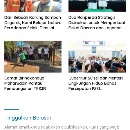
Dari Sebuah Karung Sampah
Dua Ranperda Strategis
Organik, Kami Belajar bahwa
Disiapkan untuk Memperkuat
Peradaban Selalu Dimulai
Fiskal Daerah dan Layanan
dari Tangan-Tangan yang
Penjaminan UMKM
Bekerja dalam Diam
Camat Biringkanaya
Gubernur Sulsel dan Menteri
Maharuddin Pantau
Lingkungan Hidup Bahas
Pembangunan TPS3R
Percepatan PSEL
Laikang, Wujudkan
Mamminasata
Lingkungan Bersih dan
Berkelanjutan
Tinggalkan Balasan
Alamat email Anda tidak akan dipublikasikan.
Ruas yang wajib