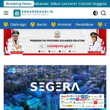
Langsung
mkot Makassar, Sebut Lontara+ Contoh Unggulan Pelayanan Publi
Breaking News
ke
konten
Olahraga
Berita
Kriminal
Pendidikan
Ot