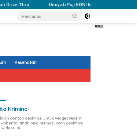
Umiyati Puji KONI Makassar Pastikan Atlet PORPROV Terlin
tutup
kum
Kesehatan
ita Kriminal
adalah contoh deskripsi untuk widget recent
 wpberita, anda bisa memasukkan deskripsi
 widget ini.