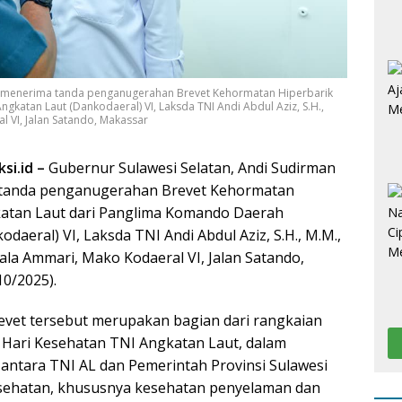
an menerima tanda penganugerahan Brevet Kehormatan Hiperbarik
katan Laut (Dankodaeral) VI, Laksda TNI Andi Abdul Aziz, S.H.,
l VI, Jalan Satando, Makassar
si.id –
Gubernur Sulawesi Selatan, Andi Sudirman
tanda penganugerahan Brevet Kehormatan
katan Laut dari Panglima Komando Daerah
daeral) VI, Laksda TNI Andi Abdul Aziz, S.H., M.M.,
ala Ammari, Mako Kodaeral VI, Jalan Satando,
10/2025).
vet tersebut merupakan bagian dari rangkaian
 Hari Kesehatan TNI Angkatan Laut, dalam
antara TNI AL dan Pemerintah Provinsi Sulawesi
esehatan, khususnya kesehatan penyelaman dan