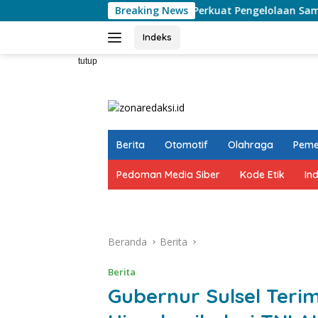
Langsung
Perkuat Pengelolaan Sampah, Kelurahan D
Breaking News
ke
konten
Indeks
tutup
Berita
Otomotif
Olahraga
Peme
Pedoman Media Siber
Kode Etik
In
Beranda
Berita
Berita
Gubernur Sulsel Teri