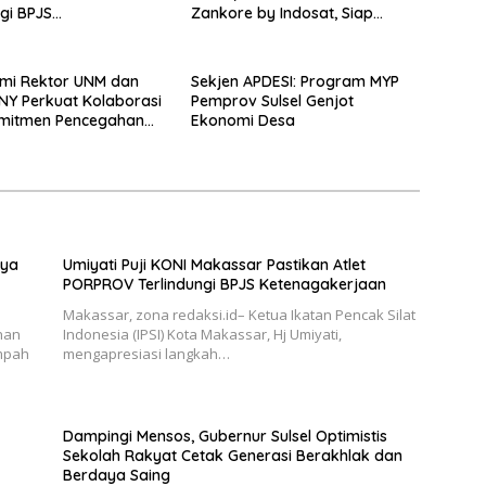
ngi BPJS
Zankore by Indosat, Siap
akerjaan
Layani Kawasan Asia-Pasifik
dengan Platform Infrastruktur
AI Terintegerasi
hmi Rektor UNM dan
Sekjen APDESI: Program MYP
NY Perkuat Kolaborasi
Pemprov Sulsel Genjot
omitmen Pencegahan
Ekonomi Desa
n, dan
ngan Institusi
aya
Umiyati Puji KONI Makassar Pastikan Atlet
PORPROV Terlindungi BPJS Ketenagakerjaan
Makassar, zona redaksi.id– Ketua Ikatan Pencak Silat
han
Indonesia (IPSI) Kota Makassar, Hj Umiyati,
mpah
mengapresiasi langkah…
Dampingi Mensos, Gubernur Sulsel Optimistis
Sekolah Rakyat Cetak Generasi Berakhlak dan
Berdaya Saing