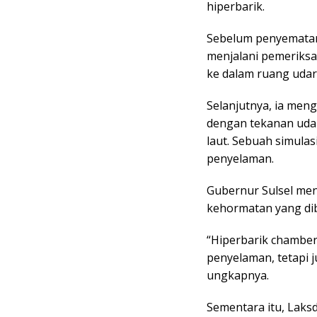
hiperbarik.
Sebelum penyematan 
menjalani pemeriks
ke dalam ruang udar
Selanjutnya, ia meng
dengan tekanan uda
laut. Sebuah simula
penyelaman.
Gubernur Sulsel men
kehormatan yang dib
“Hiperbarik chamber
penyelaman, tetapi j
ungkapnya.
Sementara itu, Laks