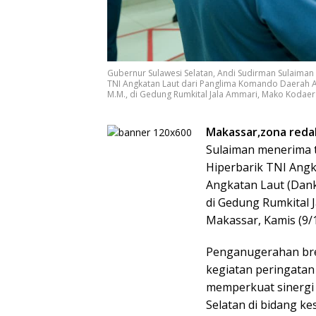
Gubernur Sulawesi Selatan, Andi Sudirman Sulaim
TNI Angkatan Laut dari Panglima Komando Daerah Ang
M.M., di Gedung Rumkital Jala Ammari, Mako Kodaera
Makassar,zona redak
Sulaiman menerima 
Hiperbarik TNI Ang
Angkatan Laut (Danko
di Gedung Rumkital J
Makassar, Kamis (9/
Penganugerahan bre
kegiatan peringatan
memperkuat sinergi 
Selatan di bidang k