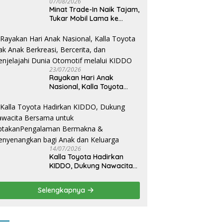
07/08/2026
Minat Trade-In Naik Tajam,
Tukar Mobil Lama ke
Toyota Baru Jadi Pilihan
Paling Efisien
23/07/2026
Rayakan Hari Anak
Nasional, Kalla Toyota
Ajak Anak Berkreasi,
Bercerita, dan Menjelajahi
Dunia Otomotif melalui
KIDDO
14/07/2026
Kalla Toyota Hadirkan
KIDDO, Dukung Nawacita
Bersama untuk
CiptakanPengalaman
Selengkapnya
Bermakna &
Menyenangkan bagi Anak
dan Keluarga