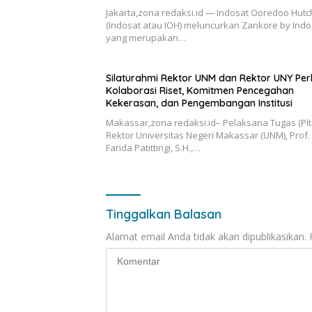
Infrastruktur AI Terintegerasi
Jakarta,zona redaksi.id — Indosat Ooredoo Hutc
(Indosat atau IOH) meluncurkan Zankore by Indo
yang merupakan…
Silaturahmi Rektor UNM dan Rektor UNY Per
Kolaborasi Riset, Komitmen Pencegahan
Kekerasan, dan Pengembangan Institusi
Makassar,zona redaksi.id– Pelaksana Tugas (Plt.
Rektor Universitas Negeri Makassar (UNM), Prof. 
Farida Patittingi, S.H.,…
Tinggalkan Balasan
Alamat email Anda tidak akan dipublikasikan.