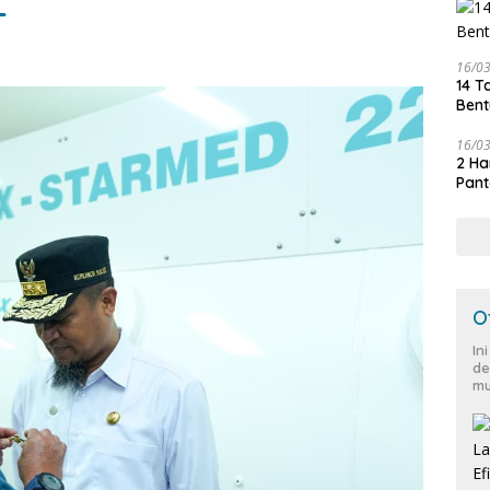
L
16/0
14 T
Bent
16/0
2 Ha
Pant
O
In
de
mu