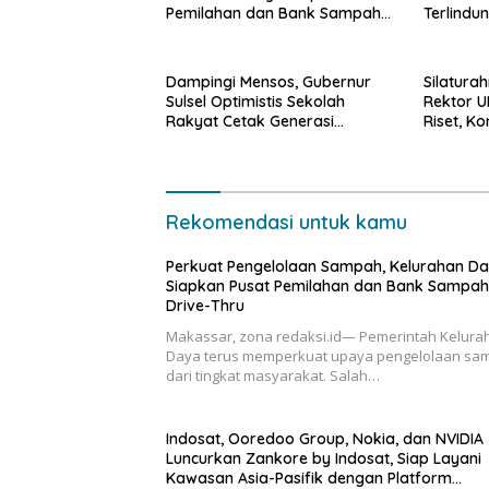
Pemilahan dan Bank Sampah
Terlindu
Drive-Thru
Ketenag
Dampingi Mensos, Gubernur
Silatura
Sulsel Optimistis Sekolah
Rektor U
Rakyat Cetak Generasi
Riset, K
Berakhlak dan Berdaya Saing
Kekerasa
Pengemba
Rekomendasi untuk kamu
Perkuat Pengelolaan Sampah, Kelurahan D
Siapkan Pusat Pemilahan dan Bank Sampah
Drive-Thru
Makassar, zona redaksi.id— Pemerintah Kelura
Daya terus memperkuat upaya pengelolaan sa
dari tingkat masyarakat. Salah…
Indosat, Ooredoo Group, Nokia, dan NVIDIA
Luncurkan Zankore by Indosat, Siap Layani
Kawasan Asia-Pasifik dengan Platform