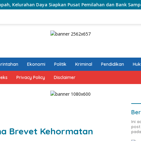
aya Siapkan Pusat Pemilahan dan Bank Sampah Drive-Thru
rintahan
Ekonomi
Politik
Kriminal
Pendidikan
Hu
deks
Privacy Policy
Disclaimer
Ber
Ini 
post
ma Brevet Kehormatan
pada