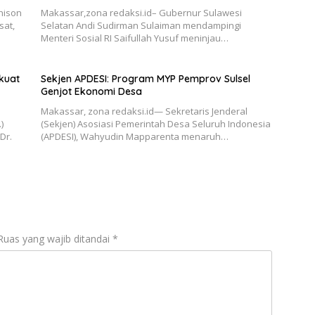
hison
Makassar,zona redaksi.id– Gubernur Sulawesi
sat,
Selatan Andi Sudirman Sulaiman mendampingi
Menteri Sosial RI Saifullah Yusuf meninjau…
kuat
Sekjen APDESI: Program MYP Pemprov Sulsel
Genjot Ekonomi Desa
Makassar, zona redaksi.id— Sekretaris Jenderal
)
(Sekjen) Asosiasi Pemerintah Desa Seluruh Indonesia
Dr.
(APDESI), Wahyudin Mapparenta menaruh…
Ruas yang wajib ditandai
*