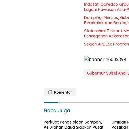
Indosat, Ooredoo Group
Layani Kawasan Asia-Pa
Dampingi Mensos, Guber
Berakhlak dan Berday
Silaturahmi Rektor UN
Pencegahan Kekerasan,
Sekjen APDESI: Progra
Gubernur Sulsel Andi
Komentar
Baca Juga
Perkuat Pengelolaan Sampah,
Umiyati 
Kelurahan Daya Siapkan Pusat
Pastikan