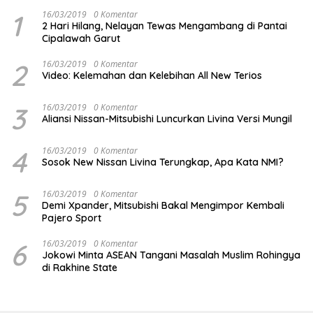
1
16/03/2019
0 Komentar
2 Hari Hilang, Nelayan Tewas Mengambang di Pantai
Cipalawah Garut
2
16/03/2019
0 Komentar
Video: Kelemahan dan Kelebihan All New Terios
3
16/03/2019
0 Komentar
Aliansi Nissan-Mitsubishi Luncurkan Livina Versi Mungil
4
16/03/2019
0 Komentar
Sosok New Nissan Livina Terungkap, Apa Kata NMI?
5
16/03/2019
0 Komentar
Demi Xpander, Mitsubishi Bakal Mengimpor Kembali
Pajero Sport
6
16/03/2019
0 Komentar
Jokowi Minta ASEAN Tangani Masalah Muslim Rohingya
di Rakhine State