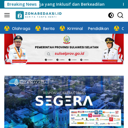
Langsung
 Kerja yang Inklusif dan Berkeadilan
Breaking News
Perkuat Ketahan
ke
konten
Olahraga
Berita
Kriminal
Pendidikan
Ot