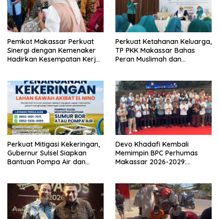
Pemkot Makassar Perkuat
Perkuat Ketahanan Keluarga,
Sinergi dengan Kemenaker
TP PKK Makassar Bahas
Hadirkan Kesempatan Kerja
Peran Muslimah dan
yang Inklusif dan
Pendidikan Karakter
Berkeadilan
Perkuat Mitigasi Kekeringan,
Devo Khadafi Kembali
Gubernur Sulsel Siapkan
Memimpin BPC Perhumas
Bantuan Pompa Air dan
Makassar 2026-2029:
Sumur Bor untuk Wilayah
Dorong Penguatan
Petanian
Komunikasi Hadapi Krisis
Multidimensi