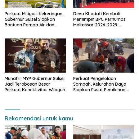
Perkuat Mitigasi Kekeringan,
Devo Khadafi Kembali
Gubernur Sulsel Siapkan
Memimpin BPC Perhumas
Bantuan Pompa Air dan
Makassar 2026-2029:
Sumur Bor untuk Wilayah
Dorong Penguatan
Petanian
Komunikasi Hadapi Krisis
Multidimensi
Munafri: MYP Gubernur Sulsel
Perkuat Pengelolaan
Jadi Terobosan Besar
Sampah, Kelurahan Daya
Perkuat Konektivitas Wilayah
Siapkan Pusat Pemilahan
dan Bank Sampah Drive-
Thru
Rekomendasi untuk kamu