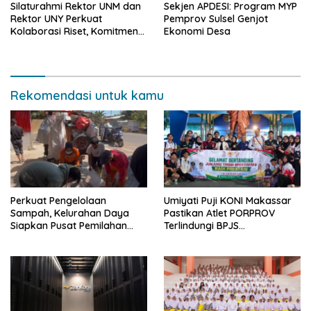
Silaturahmi Rektor UNM dan
Sekjen APDESI: Program MYP
Rektor UNY Perkuat
Pemprov Sulsel Genjot
Kolaborasi Riset, Komitmen
Ekonomi Desa
Pencegahan Kekerasan, dan
Pengembangan Institusi
Rekomendasi untuk kamu
Perkuat Pengelolaan
Umiyati Puji KONI Makassar
Sampah, Kelurahan Daya
Pastikan Atlet PORPROV
Siapkan Pusat Pemilahan
Terlindungi BPJS
dan Bank Sampah Drive-
Ketenagakerjaan
Thru