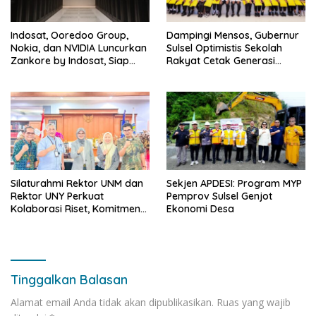
Indosat, Ooredoo Group,
Dampingi Mensos, Gubernur
Nokia, dan NVIDIA Luncurkan
Sulsel Optimistis Sekolah
Zankore by Indosat, Siap
Rakyat Cetak Generasi
Layani Kawasan Asia-Pasifik
Berakhlak dan Berdaya
dengan Platform
Saing
Infrastruktur AI Terintegerasi
Silaturahmi Rektor UNM dan
Sekjen APDESI: Program MYP
Rektor UNY Perkuat
Pemprov Sulsel Genjot
Kolaborasi Riset, Komitmen
Ekonomi Desa
Pencegahan Kekerasan, dan
Pengembangan Institusi
Tinggalkan Balasan
Alamat email Anda tidak akan dipublikasikan.
Ruas yang wajib