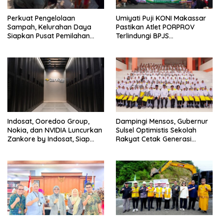
Perkuat Pengelolaan
Umiyati Puji KONI Makassar
Sampah, Kelurahan Daya
Pastikan Atlet PORPROV
Siapkan Pusat Pemilahan
Terlindungi BPJS
dan Bank Sampah Drive-
Ketenagakerjaan
Thru
Indosat, Ooredoo Group,
Dampingi Mensos, Gubernur
Nokia, dan NVIDIA Luncurkan
Sulsel Optimistis Sekolah
Zankore by Indosat, Siap
Rakyat Cetak Generasi
Layani Kawasan Asia-Pasifik
Berakhlak dan Berdaya
dengan Platform
Saing
Infrastruktur AI Terintegerasi