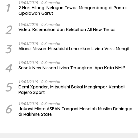
1
16/03/2019
0 Komentar
2 Hari Hilang, Nelayan Tewas Mengambang di Pantai
Cipalawah Garut
2
16/03/2019
0 Komentar
Video: Kelemahan dan Kelebihan All New Terios
3
16/03/2019
0 Komentar
Aliansi Nissan-Mitsubishi Luncurkan Livina Versi Mungil
4
16/03/2019
0 Komentar
Sosok New Nissan Livina Terungkap, Apa Kata NMI?
5
16/03/2019
0 Komentar
Demi Xpander, Mitsubishi Bakal Mengimpor Kembali
Pajero Sport
6
16/03/2019
0 Komentar
Jokowi Minta ASEAN Tangani Masalah Muslim Rohingya
di Rakhine State