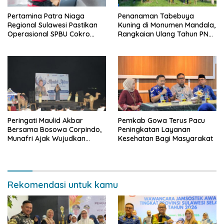
Pertamina Patra Niaga
Penanaman Tabebuya
Regional Sulawesi Pastikan
Kuning di Monumen Mandala,
Operasional SPBU Cokro
Rangkaian Ulang Tahun PNM
Tetap Normal Pasca Insiden
ke-27
Antar Konsumen
Peringati Maulid Akbar
Pemkab Gowa Terus Pacu
Bersama Bosowa Corpindo,
Peningkatan Layanan
Munafri Ajak Wujudkan
Kesehatan Bagi Masyarakat
Makassar Aman dan Damai
Rekomendasi untuk kamu