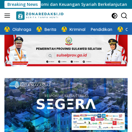
Langsung
tem Ekonomi dan Keuangan Syariah Berkelanjutan
Breaking News
Sosia
ke
konten
Olahraga
Berita
Kriminal
Pendidikan
Ot