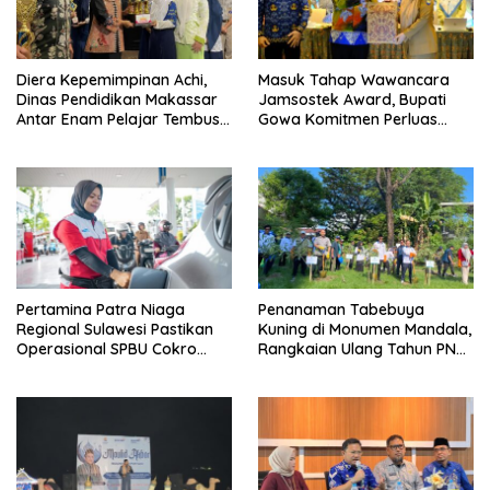
Diera Kepemimpinan Achi,
Masuk Tahap Wawancara
Dinas Pendidikan Makassar
Jamsostek Award, Bupati
Antar Enam Pelajar Tembus
Gowa Komitmen Perluas
FLS3N Nasional
Perlindungan Pekerja
Pertamina Patra Niaga
Penanaman Tabebuya
Regional Sulawesi Pastikan
Kuning di Monumen Mandala,
Operasional SPBU Cokro
Rangkaian Ulang Tahun PNM
Tetap Normal Pasca Insiden
ke-27
Antar Konsumen