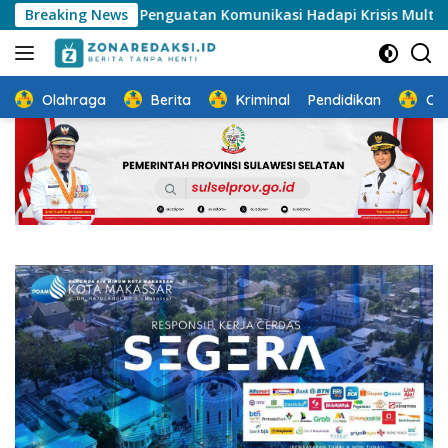
Langsung
rong Penguatan Komunikasi Hadapi Krisis Multidimensi
Breaking News
ke
konten
Olahraga
Berita
Kriminal
Pendidikan
Ot