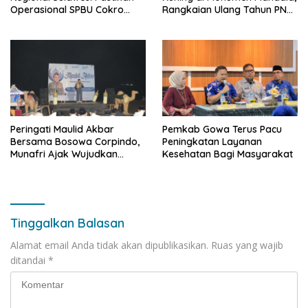
Operasional SPBU Cokro
Rangkaian Ulang Tahun PNM
Tetap Normal Pasca Insiden
ke-27
Antar Konsumen
Peringati Maulid Akbar
Pemkab Gowa Terus Pacu
Bersama Bosowa Corpindo,
Peningkatan Layanan
Munafri Ajak Wujudkan
Kesehatan Bagi Masyarakat
Makassar Aman dan Damai
Tinggalkan Balasan
Alamat email Anda tidak akan dipublikasikan.
Ruas yang wajib
ditandai
*