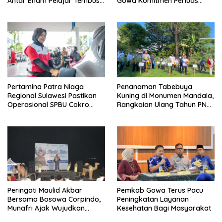
Antar Enam Pelajar Tembus
Gowa Komitmen Perluas
FLS3N Nasional
Perlindungan Pekerja
Pertamina Patra Niaga
Penanaman Tabebuya
Regional Sulawesi Pastikan
Kuning di Monumen Mandala,
Operasional SPBU Cokro
Rangkaian Ulang Tahun PNM
Tetap Normal Pasca Insiden
ke-27
Antar Konsumen
Peringati Maulid Akbar
Pemkab Gowa Terus Pacu
Bersama Bosowa Corpindo,
Peningkatan Layanan
Munafri Ajak Wujudkan
Kesehatan Bagi Masyarakat
Makassar Aman dan Damai