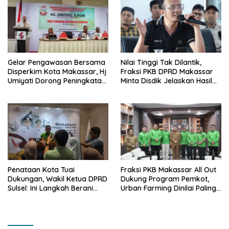
Gelar Pengawasan Bersama
Nilai Tinggi Tak Dilantik,
Disperkim Kota Makassar, Hj
Fraksi PKB DPRD Makassar
Umiyati Dorong Peningkatan
Minta Disdik Jelaskan Hasil
Pelayanan PSU
Seleksi Kepala Sekolah
Penataan Kota Tuai
Fraksi PKB Makassar All Out
Dukungan, Wakil Ketua DPRD
Dukung Program Pemkot,
Sulsel: Ini Langkah Berani
Urban Farming Dinilai Paling
yang Belum Pernah
Tepat
Dilakukan Sebelumnya