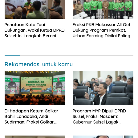
Penataan Kota Tuai
Fraksi PKB Makassar All Out
Dukungan, Wakil Ketua DPRD
Dukung Program Pemkot,
Sulsel: Ini Langkah Berani
Urban Farming Dinilai Paling
yang Belum Pernah
Tepat
Dilakukan Sebelumnya
Rekomendasi untuk kamu
Di Hadapan Ketum Golkar
Program MYP Dipuji DPRD
Bahlil Lahadalia, Andi
Sulsel, Fraksi Nasdem:
Sudirman: Fraksi Golkar
Gubernur Sulsel Layak
DPRD Sangat Mendukung
Disebut Bapak
Pembangunan Daerah
Pembangunan