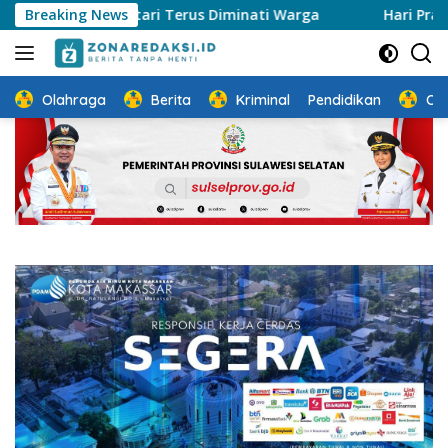
Langsung
an Lestari Terus Diminati Warga
Breaking News
Hari Pramuka ke-65 di
ke
konten
Olahraga
Berita
Kriminal
Pendidikan
Ot