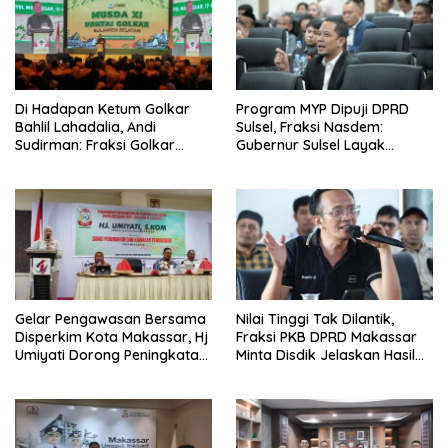
Di Hadapan Ketum Golkar
Program MYP Dipuji DPRD
Bahlil Lahadalia, Andi
Sulsel, Fraksi Nasdem:
Sudirman: Fraksi Golkar
Gubernur Sulsel Layak
DPRD Sangat Mendukung
Disebut Bapak
Pembangunan Daerah
Pembangunan
Gelar Pengawasan Bersama
Nilai Tinggi Tak Dilantik,
Disperkim Kota Makassar, Hj
Fraksi PKB DPRD Makassar
Umiyati Dorong Peningkatan
Minta Disdik Jelaskan Hasil
Pelayanan PSU
Seleksi Kepala Sekolah