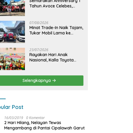
Semarakan Anniversary 1
Tahun Avoce Celebes,
Hadirkan Jalan Santai,
Bakti Sosial, dan Hiburan
Spektakuler di Bulukumba
07/08/2026
Minat Trade-In Naik Tajam,
Tukar Mobil Lama ke
Toyota Baru Jadi Pilihan
Paling Efisien
23/07/2026
Rayakan Hari Anak
Nasional, Kalla Toyota
Ajak Anak Berkreasi,
Bercerita, dan Menjelajahi
Dunia Otomotif melalui
Selengkapnya
KIDDO
ular Post
16/03/2019
0 Komentar
2 Hari Hilang, Nelayan Tewas
Mengambang di Pantai Cipalawah Garut