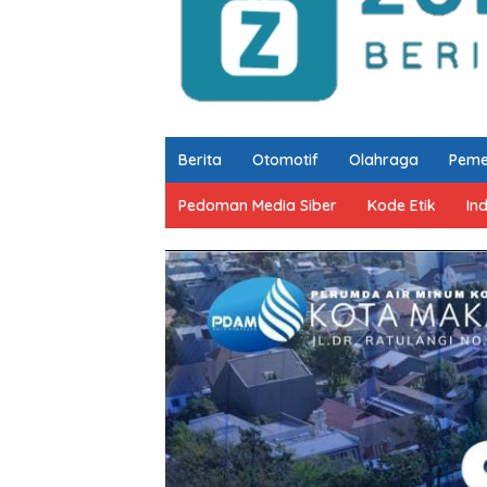
Berita
Otomotif
Olahraga
Peme
Pedoman Media Siber
Kode Etik
In