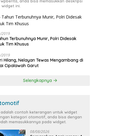
 wpberita, anda bisa memasukkan deskripsi
 widget ini.
3/2019
ahun Terbunuhnya Munir, Polri Didesak
uk Tim Khusus
3/2019
ri Hilang, Nelayan Tewas Mengambang di
ai Cipalawah Garut
Selengkapnya
tomotif
i adalah contoh keterangan untuk widget
ngan kategori otomotif, anda bisa dengan
dah memasukkannya pada widget.
08/08/2026