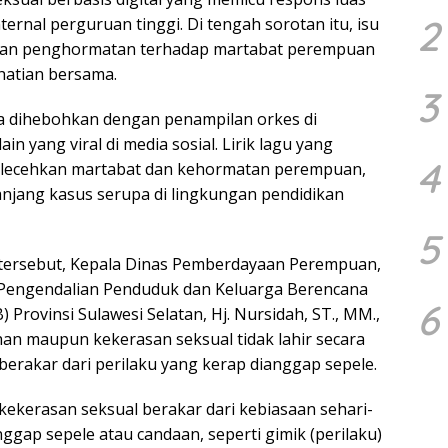
2
ernal perguruan tinggi. Di tengah sorotan itu, isu
r dan penghormatan terhadap martabat perempuan
hatian bersama.
3
uga dihebohkan dengan penampilan orkes di
n yang viral di media sosial. Lirik lagu yang
4
melecehkan martabat dan kehormatan perempuan,
jang kasus serupa di lingkungan pendidikan
5
 tersebut, Kepala Dinas Pemberdayaan Perempuan,
 Pengendalian Penduduk dan Keluarga Berencana
6
 Provinsi Sulawesi Selatan, Hj. Nursidah, ST., MM.,
n maupun kekerasan seksual tidak lahir secara
 berakar dari perilaku yang kerap dianggap sepele.
ekerasan seksual berakar dari kebiasaan sehari-
nggap sepele atau candaan, seperti gimik (perilaku)