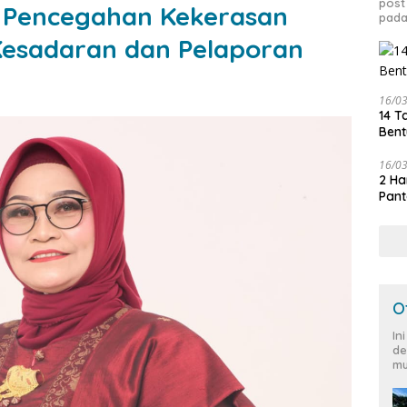
post
n Pencegahan Kekerasan
pada
 Kesadaran dan Pelaporan
16/0
14 T
Bent
16/0
2 Ha
Pant
O
In
de
mu