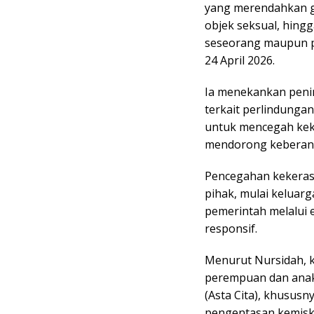
yang merendahkan g
objek seksual, hing
seseorang maupun pr
24 April 2026.
Ia menekankan pen
terkait perlindunga
untuk mencegah keker
mendorong keberani
Pencegahan kekeras
pihak, mulai keluarg
pemerintah melalui
responsif.
Menurut Nursidah, 
perempuan dan anak
(Asta Cita), khusus
pengentasan kemisk