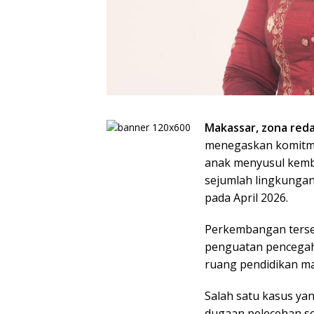
Makassar, zona red
menegaskan komitm
anak menyusul kemba
sejumlah lingkungan
pada April 2026.
Perkembangan terseb
penguatan pencegaha
ruang pendidikan mas
Salah satu kasus ya
dugaan pelecehan se