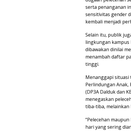
serta penanganan int
sensitivitas gende
kembali menjadi per
Selain itu, publik j
lingkungan kampus lai
dibawakan dinilai 
menambah daftar pan
tinggi.
Menanggapi situasi
Perlindungan Anak,
(DP3A Dalduk dan KB)
menegaskan peleceha
tiba-tiba, melainkan
“Pelecehan maupun k
hari yang sering dia