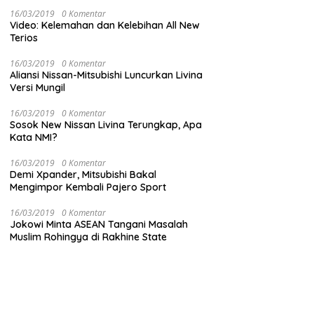
16/03/2019
0 Komentar
Video: Kelemahan dan Kelebihan All New
Terios
16/03/2019
0 Komentar
Aliansi Nissan-Mitsubishi Luncurkan Livina
Versi Mungil
16/03/2019
0 Komentar
Sosok New Nissan Livina Terungkap, Apa
Kata NMI?
16/03/2019
0 Komentar
Demi Xpander, Mitsubishi Bakal
Mengimpor Kembali Pajero Sport
16/03/2019
0 Komentar
Jokowi Minta ASEAN Tangani Masalah
Muslim Rohingya di Rakhine State