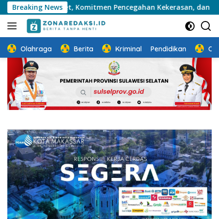
Langsung
asi Riset, Komitmen Pencegahan Kekerasan, dan Pengembangan
Breaking News
ke
konten
Olahraga
Berita
Kriminal
Pendidikan
Ot