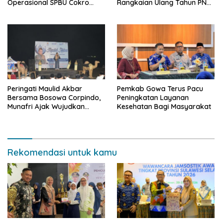
Operasional SPBU Cokro
Rangkaian Ulang Tahun PNM
Tetap Normal Pasca Insiden
ke-27
Antar Konsumen
Peringati Maulid Akbar
Pemkab Gowa Terus Pacu
Bersama Bosowa Corpindo,
Peningkatan Layanan
Munafri Ajak Wujudkan
Kesehatan Bagi Masyarakat
Makassar Aman dan Damai
Rekomendasi untuk kamu