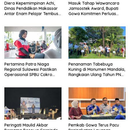
Diera Kepemimpinan Achi,
Masuk Tahap Wawancara
Dinas Pendidikan Makassar
Jamsostek Award, Bupati
Antar Enam Pelajar Tembus
Gowa Komitmen Perluas
FLS3N Nasional
Perlindungan Pekerja
Pertamina Patra Niaga
Penanaman Tabebuya
Regional Sulawesi Pastikan
Kuning di Monumen Mandala,
Operasional SPBU Cokro
Rangkaian Ulang Tahun PNM
Tetap Normal Pasca Insiden
ke-27
Antar Konsumen
Peringati Maulid Akbar
Pemkab Gowa Terus Pacu