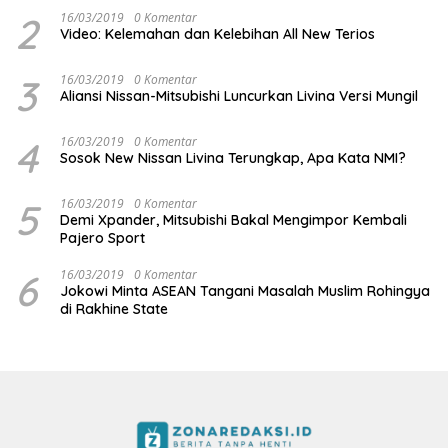
2
16/03/2019
0 Komentar
Video: Kelemahan dan Kelebihan All New Terios
3
16/03/2019
0 Komentar
Aliansi Nissan-Mitsubishi Luncurkan Livina Versi Mungil
4
16/03/2019
0 Komentar
Sosok New Nissan Livina Terungkap, Apa Kata NMI?
5
16/03/2019
0 Komentar
Demi Xpander, Mitsubishi Bakal Mengimpor Kembali
Pajero Sport
6
16/03/2019
0 Komentar
Jokowi Minta ASEAN Tangani Masalah Muslim Rohingya
di Rakhine State