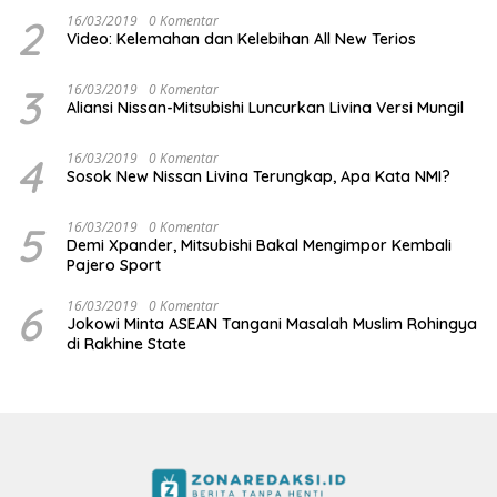
2
16/03/2019
0 Komentar
Video: Kelemahan dan Kelebihan All New Terios
3
16/03/2019
0 Komentar
Aliansi Nissan-Mitsubishi Luncurkan Livina Versi Mungil
4
16/03/2019
0 Komentar
Sosok New Nissan Livina Terungkap, Apa Kata NMI?
5
16/03/2019
0 Komentar
Demi Xpander, Mitsubishi Bakal Mengimpor Kembali
Pajero Sport
6
16/03/2019
0 Komentar
Jokowi Minta ASEAN Tangani Masalah Muslim Rohingya
di Rakhine State