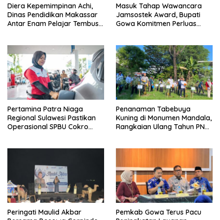
Diera Kepemimpinan Achi,
Masuk Tahap Wawancara
Dinas Pendidikan Makassar
Jamsostek Award, Bupati
Antar Enam Pelajar Tembus
Gowa Komitmen Perluas
FLS3N Nasional
Perlindungan Pekerja
Pertamina Patra Niaga
Penanaman Tabebuya
Regional Sulawesi Pastikan
Kuning di Monumen Mandala,
Operasional SPBU Cokro
Rangkaian Ulang Tahun PNM
Tetap Normal Pasca Insiden
ke-27
Antar Konsumen
Peringati Maulid Akbar
Pemkab Gowa Terus Pacu