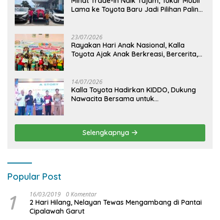
Minat Trade-In Naik Tajam, Tukar Mobil
Lama ke Toyota Baru Jadi Pilihan Paling
Efisien
23/07/2026
Rayakan Hari Anak Nasional, Kalla
Toyota Ajak Anak Berkreasi, Bercerita,
dan Menjelajahi Dunia Otomotif melalui
KIDDO
14/07/2026
Kalla Toyota Hadirkan KIDDO, Dukung
Nawacita Bersama untuk
CiptakanPengalaman Bermakna &
Menyenangkan bagi Anak dan Keluarga
Selengkapnya
Popular Post
1
16/03/2019
0 Komentar
2 Hari Hilang, Nelayan Tewas Mengambang di Pantai
Cipalawah Garut