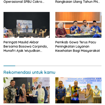
Operasional SPBU Cokro
Rangkaian Ulang Tahun PNM
Tetap Normal Pasca Insiden
ke-27
Antar Konsumen
Peringati Maulid Akbar
Pemkab Gowa Terus Pacu
Bersama Bosowa Corpindo,
Peningkatan Layanan
Munafri Ajak Wujudkan
Kesehatan Bagi Masyarakat
Makassar Aman dan Damai
Rekomendasi untuk kamu