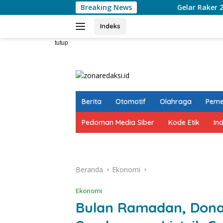
Langsung
Breaking News
Gelar Raker 2026, MES Sulse
ke
konten
Indeks
tutup
Berita
Otomotif
Olahraga
Peme
Pedoman Media Siber
Kode Etik
In
Beranda
Ekonomi
Ekonomi
Bulan Ramadan, Dona