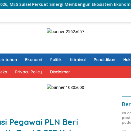
l Perkuat Sinergi Membangun Ekosistem Ekonomi dan Keuangan S
rintahan
Ekonomi
Politik
Kriminal
Pendidikan
Hu
deks
Privacy Policy
Disclaimer
Ber
Ini 
post
si Pegawai PLN Beri
pada