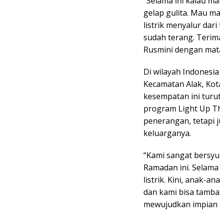
“Selama ini kalau ma
gelap gulita. Mau ma
listrik menyalur dar
sudah terang. Terim
Rusmini dengan mata
Di wilayah Indonesia
Kecamatan Alak, Ko
kesempatan ini turu
program Light Up Th
penerangan, tetapi 
keluarganya.
“Kami sangat bersyuk
Ramadan ini. Selama
listrik. Kini, anak-
dan kami bisa tamba
mewujudkan impian k