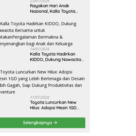
23/07/2026
Rayakan Hari Anak
Nasional, Kalla Toyota
Ajak Anak Berkreasi,
Bercerita, dan Menjelajahi
Dunia Otomotif melalui
KIDDO
14/07/2026
Kalla Toyota Hadirkan
KIDDO, Dukung Nawacita
Bersama untuk
CiptakanPengalaman
Bermakna &
Menyenangkan bagi Anak
dan Keluarga
11/07/2026
Toyota Luncurkan New
Hilux: Adopsi Mesin 1GD
yang Lebih Bertenaga dan
Desain Lebih Gagah, Siap
Selengkapnya
Dukung Produktivitas dan
Adventure