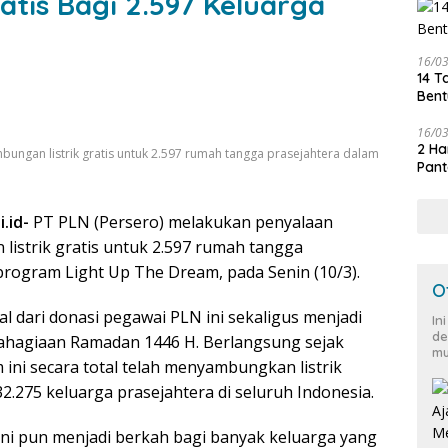
atis Bagi 2.597 Keluarga
16/0
14 T
Bent
16/0
2 Ha
bungan listrik gratis untuk 2.597 rumah tangga prasejahtera dalam
Pant
.id-
PT PLN (Persero) melakukan penyalaan
listrik gratis untuk 2.597 rumah tangga
program Light Up The Dream, pada Senin (10/3).
O
l dari donasi pegawai PLN ini sekaligus menjadi
In
de
hagiaan Ramadan 1446 H. Berlangsung sejak
mu
ini secara total telah menyambungkan listrik
32.275 keluarga prasejahtera di seluruh Indonesia.
ni pun menjadi berkah bagi banyak keluarga yang