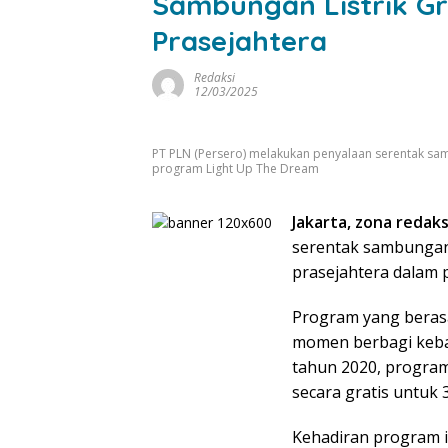
Sambungan Listrik Gr
Prasejahtera
Redaksi
12/03/2025
PT PLN (Persero) melakukan penyalaan serentak sam
program Light Up The Dream
Jakarta, zona redaksi
serentak sambungan 
prasejahtera dalam 
Program yang berasa
momen berbagi keba
tahun 2020, program 
secara gratis untuk 
Kehadiran program i