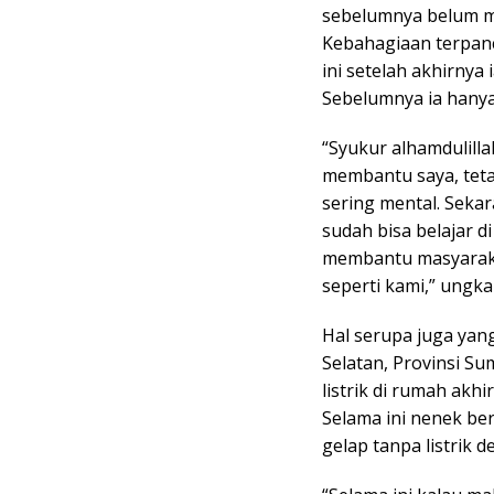
sebelumnya belum men
Kebahagiaan terpanc
ini setelah akhirnya 
Sebelumnya ia hanya 
“Syukur alhamdulilla
membantu saya, tet
sering mental. Sekar
sudah bisa belajar d
membantu masyaraka
seperti kami,” ungka
Hal serupa juga yan
Selatan, Provinsi Su
listrik di rumah ak
Selama ini nenek ber
gelap tanpa listrik 