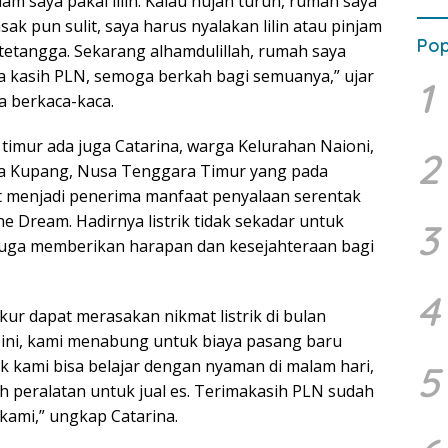
lam saya pakai lilin. Kalau hujan turun, rumah saya
sak pun sulit, saya harus nyalakan lilin atau pinjam
Pop
i tetangga. Sekarang alhamdulillah, rumah saya
a kasih PLN, semoga berkah bagi semuanya,” ujar
1
 berkaca-kaca.
 timur ada juga Catarina, warga Kelurahan Naioni,
2
ta Kupang, Nusa Tenggara Timur yang pada
t menjadi penerima manfaat penyalaan serentak
e Dream. Hadirnya listrik tidak sekadar untuk
3
juga memberikan harapan dan kesejahteraan bagi
4
ur dapat merasakan nikmat listrik di bulan
 ini, kami menabung untuk biaya pasang baru
anak kami bisa belajar dengan nyaman di malam hari,
5
h peralatan untuk jual es. Terimakasih PLN sudah
ami,” ungkap Catarina.