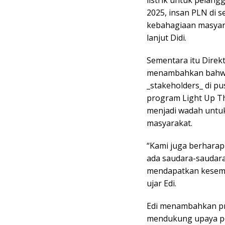
listrik untuk pelang
2025, insan PLN di 
kebahagiaan masyar
lanjut Didi.
Sementara itu Direkt
menambahkan bahwa 
_stakeholders_ di 
program Light Up Th
menjadi wadah untuk
masyarakat.
“Kami juga berharap
ada saudara-saudara
mendapatkan kesempa
ujar Edi.
Edi menambahkan pr
mendukung upaya pem