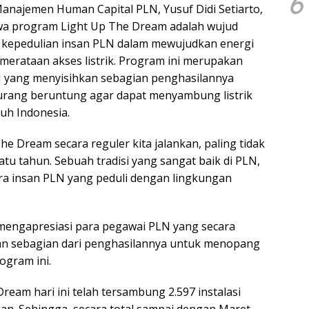
6
Manajemen Human Capital PLN, Yusuf Didi Setiarto,
 program Light Up The Dream adalah wujud
 kepedulian insan PLN dalam mewujudkan energi
emerataan akses listrik. Program ini merupakan
LN yang menyisihkan sebagian penghasilannya
urang beruntung agar dapat menyambung listrik
ruh Indonesia.
e Dream secara reguler kita jalankan, paling tidak
satu tahun. Sebuah tradisi yang sangat baik di PLN,
para insan PLN yang peduli dengan lingkungan
i mengapresiasi para pegawai PLN yang secara
an sebagian dari penghasilannya untuk menopang
ogram ini.
ream hari ini telah tersambung 2.597 instalasi