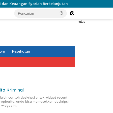
yariah Berkelanjutan
Sosialisasi PKB, Pelindo Perkuat
tutup
kum
Kesehatan
ita Kriminal
adalah contoh deskripsi untuk widget recent
 wpberita, anda bisa memasukkan deskripsi
 widget ini.