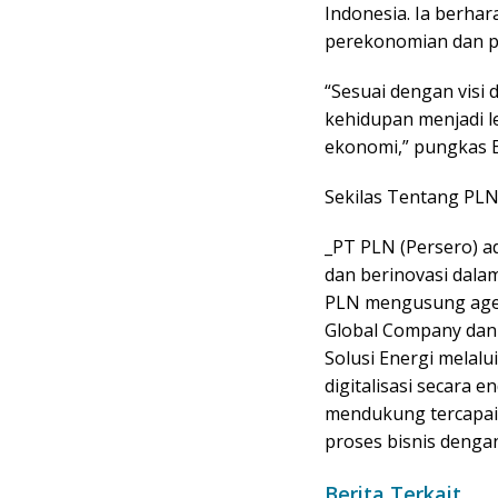
Indonesia. Ia berha
perekonomian dan p
“Sesuai dengan visi 
kehidupan menjadi 
ekonomi,” pungkas E
Sekilas Tentang PL
_PT PLN (Persero) a
dan berinovasi dala
PLN mengusung agen
Global Company dan 
Solusi Energi melal
digitalisasi secara 
mendukung tercapain
proses bisnis denga
Berita Terkait