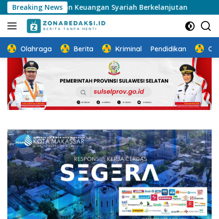
Langsung
konomi dan Keuangan Syariah Berkelanjutan
Breaking News
Sosialisasi
ke
konten
Olahraga
Berita
Kriminal
Pendidikan
Ot