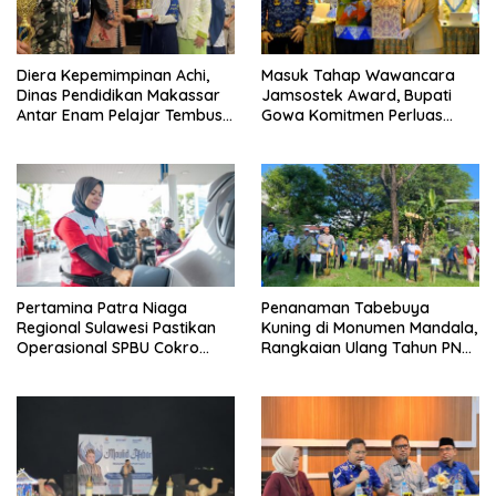
Diera Kepemimpinan Achi,
Masuk Tahap Wawancara
Dinas Pendidikan Makassar
Jamsostek Award, Bupati
Antar Enam Pelajar Tembus
Gowa Komitmen Perluas
FLS3N Nasional
Perlindungan Pekerja
Pertamina Patra Niaga
Penanaman Tabebuya
Regional Sulawesi Pastikan
Kuning di Monumen Mandala,
Operasional SPBU Cokro
Rangkaian Ulang Tahun PNM
Tetap Normal Pasca Insiden
ke-27
Antar Konsumen