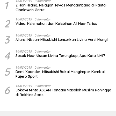
1
16/03/2019
0 Komentar
2 Hari Hilang, Nelayan Tewas Mengambang di Pantai
Cipalawah Garut
2
16/03/2019
0 Komentar
Video: Kelemahan dan Kelebihan All New Terios
3
16/03/2019
0 Komentar
Aliansi Nissan-Mitsubishi Luncurkan Livina Versi Mungil
4
16/03/2019
0 Komentar
Sosok New Nissan Livina Terungkap, Apa Kata NMI?
5
16/03/2019
0 Komentar
Demi Xpander, Mitsubishi Bakal Mengimpor Kembali
Pajero Sport
6
16/03/2019
0 Komentar
Jokowi Minta ASEAN Tangani Masalah Muslim Rohingya
di Rakhine State