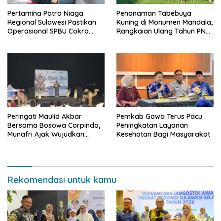
Pertamina Patra Niaga
Penanaman Tabebuya
Regional Sulawesi Pastikan
Kuning di Monumen Mandala,
Operasional SPBU Cokro
Rangkaian Ulang Tahun PNM
Tetap Normal Pasca Insiden
ke-27
Antar Konsumen
Peringati Maulid Akbar
Pemkab Gowa Terus Pacu
Bersama Bosowa Corpindo,
Peningkatan Layanan
Munafri Ajak Wujudkan
Kesehatan Bagi Masyarakat
Makassar Aman dan Damai
Rekomendasi untuk kamu