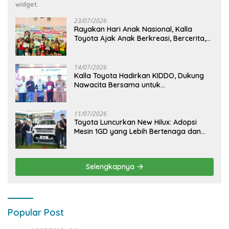
widget.
23/07/2026
Rayakan Hari Anak Nasional, Kalla
Toyota Ajak Anak Berkreasi, Bercerita,
dan Menjelajahi Dunia Otomotif melalui
KIDDO
14/07/2026
Kalla Toyota Hadirkan KIDDO, Dukung
Nawacita Bersama untuk
CiptakanPengalaman Bermakna &
Menyenangkan bagi Anak dan Keluarga
11/07/2026
Toyota Luncurkan New Hilux: Adopsi
Mesin 1GD yang Lebih Bertenaga dan
Desain Lebih Gagah, Siap Dukung
Produktivitas dan Adventure
Selengkapnya
Popular Post