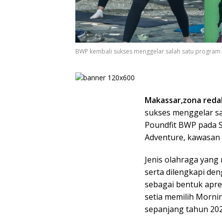
BWP kembali sukses menggelar salah satu program 
Makassar,zona redak
sukses menggelar s
Poundfit BWP pada S
Adventure, kawasan 
Jenis olahraga yan
serta dilengkapi deng
sebagai bentuk apre
setia memilih Morni
sepanjang tahun 2024