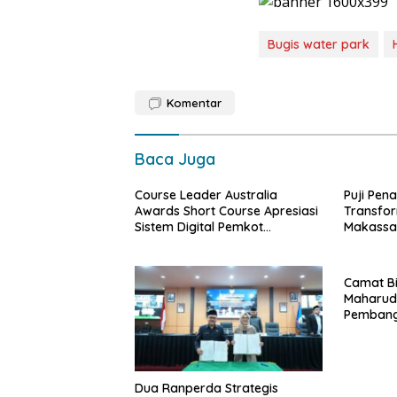
Bugis water park
Komentar
Baca Juga
Course Leader Australia
Puji Pena
Awards Short Course Apresiasi
Transfo
Sistem Digital Pemkot
Makassa
Makassar, Sebut Lontara+
Nasional
Contoh Unggulan Pelayanan
Publik Berbasis Data
Camat B
Maharud
Pembang
Wujudkan
dan Berk
Dua Ranperda Strategis