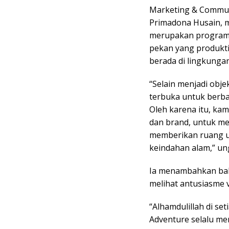
Marketing & Communi
Primadona Husain, 
merupakan program 
pekan yang produkti
berada di lingkungan
“Selain menjadi obje
terbuka untuk berbag
Oleh karena itu, ka
dan brand, untuk me
memberikan ruang u
keindahan alam,” un
Ia menambahkan bah
melihat antusiasme vi
“Alhamdulillah di se
Adventure selalu men