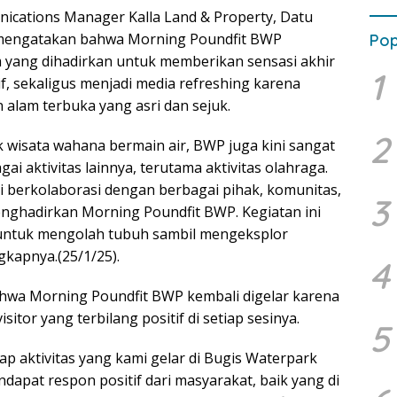
cations Manager Kalla Land & Property, Datu
mengatakan bahwa Morning Poundfit BWP
Pop
yang dihadirkan untuk memberikan sensasi akhir
1
f, sekaligus menjadi media refreshing karena
 alam terbuka yang asri dan sejuk.
2
k wisata wahana bermain air, BWP juga kini sangat
ai aktivitas lainnya, terutama aktivitas olahraga.
mi berkolaborasi dengan berbagai pihak, komunitas,
3
nghadirkan Morning Poundfit BWP. Kegiatan ini
ntuk mengolah tubuh sambil mengeksplor
gkapnya.(25/1/25).
4
wa Morning Poundfit BWP kembali digelar karena
sitor yang terbilang positif di setiap sesinya.
5
tiap aktivitas yang kami gelar di Bugis Waterpark
dapat respon positif dari masyarakat, baik yang di