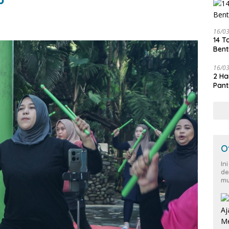
P
16/0
14 T
Bent
16/0
2 Ha
Pant
O
In
de
mu