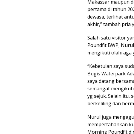
Makassar maupun da
pertama di tahun 202
dewasa, terlihat an
akhir,” tambah pria 
Salah satu visitor y
Poundfit BWP, Nuru
mengikuti olahraga y
“Kebetulan saya sud
Bugis Waterpark Adv
saya datang bersama
semangat mengikuti 
yg sejuk. Selain itu,
berkeliling dan berm
Nurul juga mengagu
mempertahankan kual
Morning Poundfit di