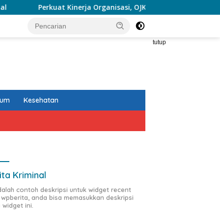
inerja Organisasi, OJK Lantik Pejabat Baru
Dari Sebuah
tutup
kum
Kesehatan
ita Kriminal
adalah contoh deskripsi untuk widget recent
 wpberita, anda bisa memasukkan deskripsi
 widget ini.