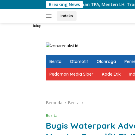
Langsung
Puji Penataan TPA, Menteri LH: Transformasi TPA Tam
Breaking News
ke
konten
Indeks
tutup
Berita
Otomotif
Olahraga
Peme
Pedoman Media Siber
Kode Etik
In
Beranda
Berita
Berita
Bugis Waterpark Adve