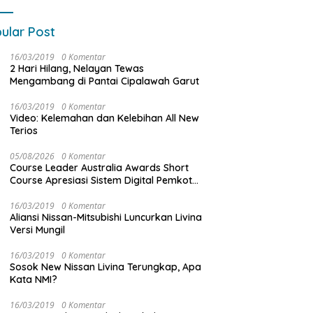
ular Post
16/03/2019
0 Komentar
2 Hari Hilang, Nelayan Tewas
Mengambang di Pantai Cipalawah Garut
16/03/2019
0 Komentar
Video: Kelemahan dan Kelebihan All New
Terios
05/08/2026
0 Komentar
Course Leader Australia Awards Short
Course Apresiasi Sistem Digital Pemkot
Makassar, Sebut Lontara+ Contoh
Unggulan Pelayanan Publik Berbasis Data
16/03/2019
0 Komentar
Aliansi Nissan-Mitsubishi Luncurkan Livina
Versi Mungil
16/03/2019
0 Komentar
Sosok New Nissan Livina Terungkap, Apa
Kata NMI?
16/03/2019
0 Komentar