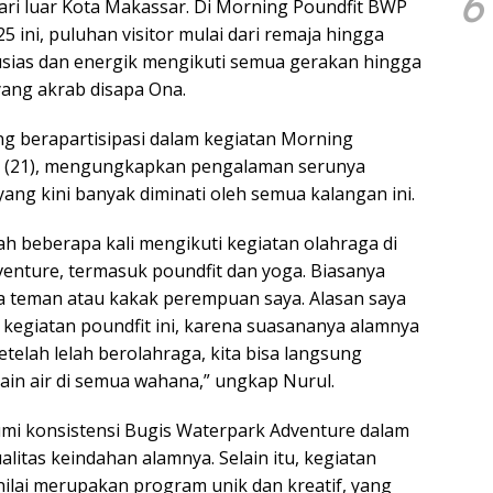
6
ri luar Kota Makassar. Di Morning Poundfit BWP
5 ini, puluhan visitor mulai dari remaja hingga
tusias dan energik mengikuti semua gerakan hingga
yang akrab disapa Ona.
ang berapartisipasi dalam kegiatan Morning
l (21), mengungkapkan pengalaman serunya
ang kini banyak diminati oleh semua kalangan ini.
ah beberapa kali mengikuti kegiatan olahraga di
enture, termasuk poundfit dan yoga. Biasanya
 teman atau kakak perempuan saya. Alasan saya
kegiatan poundfit ini, karena suasananya alamnya
 setelah lelah berolahraga, kita bisa langsung
ain air di semua wahana,” ungkap Nurul.
mi konsistensi Bugis Waterpark Adventure dalam
itas keindahan alamnya. Selain itu, kegiatan
nilai merupakan program unik dan kreatif, yang