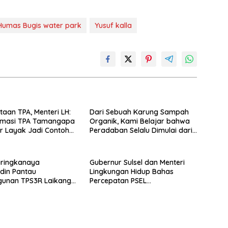
Humas Bugis water park
Yusuf kalla
taan TPA, Menteri LH:
Dari Sebuah Karung Sampah
rmasi TPA Tamangapa
Organik, Kami Belajar bahwa
r Layak Jadi Contoh
Peradaban Selalu Dimulai dari
Tangan-Tangan yang Bekerja
dalam Diam
iringkanaya
Gubernur Sulsel dan Menteri
din Pantau
Lingkungan Hidup Bahas
unan TPS3R Laikang,
Percepatan PSEL
 Lingkungan Bersih
Mamminasata
elanjutan