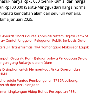
 masuk hanya Rp75.000 (Senin-Kamis) dari harga
an Rp100.000 (Sabtu-Minggu) dari harga normal
ikmati keindahan alam dan seluruh wahana.
lama Januari 2025.
a Awards Short Course Apresiasi Sistem Digital Pemkot
ra+ Contoh Unggulan Pelayanan Publik Berbasis Data
nteri LH: Transformasi TPA Tamangapa Makassar Layak
mpah Organik, Kami Belajar bahwa Peradaban Selalu
Tangan yang Bekerja dalam Diam
s Disiapkan untuk Memperkuat Fiskal Daerah dan
UMKM
aharuddin Pantau Pembangunan TPS3R Laikang,
ersih dan Berkelanjutan
enteri Lingkungan Hidup Bahas Percepatan PSEL