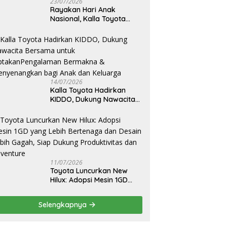
23/07/2026
Rayakan Hari Anak
Nasional, Kalla Toyota
Ajak Anak Berkreasi,
Bercerita, dan Menjelajahi
Dunia Otomotif melalui
KIDDO
14/07/2026
Kalla Toyota Hadirkan
KIDDO, Dukung Nawacita
Bersama untuk
CiptakanPengalaman
Bermakna &
Menyenangkan bagi Anak
dan Keluarga
11/07/2026
Toyota Luncurkan New
Hilux: Adopsi Mesin 1GD
yang Lebih Bertenaga dan
Desain Lebih Gagah, Siap
Selengkapnya
Dukung Produktivitas dan
Adventure