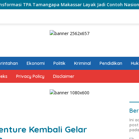
angapa Makassar Layak Jadi Contoh Nasional
Perkuat K
rintahan
Ekonomi
Politik
Kriminal
Pendidikan
Hu
deks
Privacy Policy
Disclaimer
Ber
Ini 
post
nture Kembali Gelar
pada