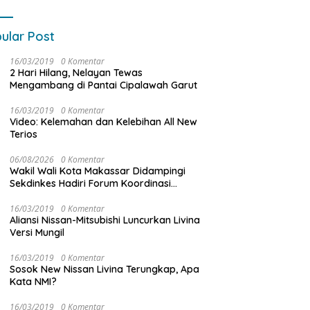
ular Post
16/03/2019
0 Komentar
2 Hari Hilang, Nelayan Tewas
Mengambang di Pantai Cipalawah Garut
16/03/2019
0 Komentar
Video: Kelemahan dan Kelebihan All New
Terios
06/08/2026
0 Komentar
Wakil Wali Kota Makassar Didampingi
Sekdinkes Hadiri Forum Koordinasi
Nasional ADINKES Perkuat Komitmen
Eliminasi AIDS, TBC, dan Malaria
16/03/2019
0 Komentar
Aliansi Nissan-Mitsubishi Luncurkan Livina
Versi Mungil
16/03/2019
0 Komentar
Sosok New Nissan Livina Terungkap, Apa
Kata NMI?
16/03/2019
0 Komentar