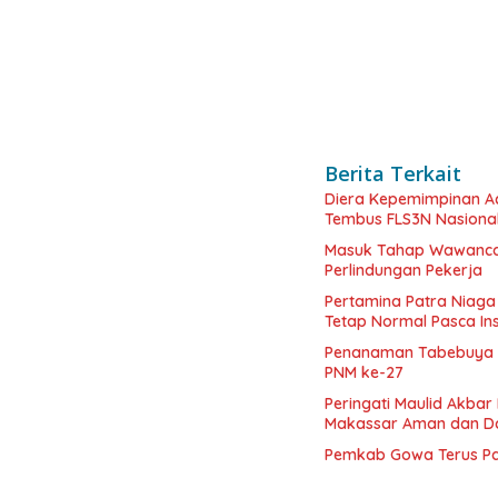
Berita Terkait
Diera Kepemimpinan Ac
Tembus FLS3N Nasiona
Masuk Tahap Wawancar
Perlindungan Pekerja
Pertamina Patra Niaga
Tetap Normal Pasca In
Penanaman Tabebuya K
PNM ke-27
Peringati Maulid Akba
Makassar Aman dan D
Pemkab Gowa Terus Pa