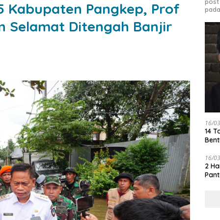
post
65 Kabupaten Pangkep, Prof
pada
n Selamat Ditengah Banjir
16/0
14 T
Bent
16/0
2 Ha
Pant