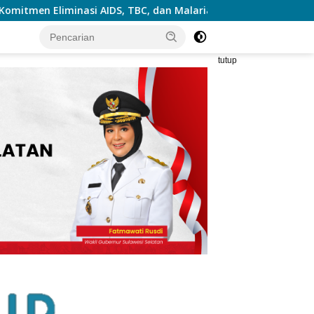
 Malaria
PT Pegadaian Kanwil VI SulSelBarRa Maluku 
tutup