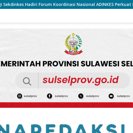
i Nasional ADINKES Perkuat Komitmen Eliminasi AIDS, TBC, dan