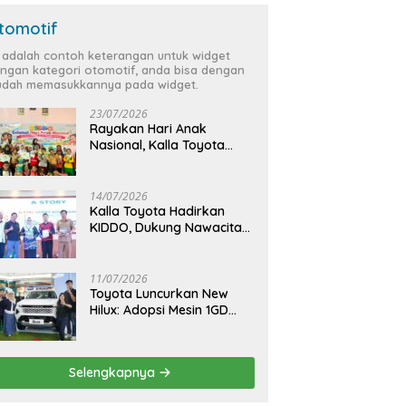
tomotif
i adalah contoh keterangan untuk widget
ngan kategori otomotif, anda bisa dengan
dah memasukkannya pada widget.
23/07/2026
Rayakan Hari Anak
Nasional, Kalla Toyota
Ajak Anak Berkreasi,
Bercerita, dan Menjelajahi
Dunia Otomotif melalui
14/07/2026
KIDDO
Kalla Toyota Hadirkan
KIDDO, Dukung Nawacita
Bersama untuk
CiptakanPengalaman
Bermakna &
11/07/2026
Menyenangkan bagi Anak
Toyota Luncurkan New
dan Keluarga
Hilux: Adopsi Mesin 1GD
yang Lebih Bertenaga dan
Desain Lebih Gagah, Siap
Dukung Produktivitas dan
Selengkapnya
Adventure