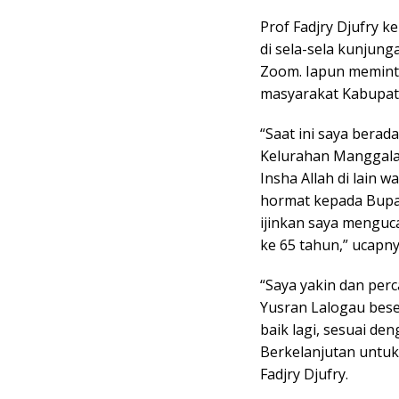
Prof Fadjry Djufry
di sela-sela kunjunga
Zoom. Iapun meminta
masyarakat Kabupate
“Saat ini saya berada
Kelurahan Manggala. 
Insha Allah di lain 
hormat kepada Bupa
ijinkan saya menguc
ke 65 tahun,” ucapny
“Saya yakin dan pe
Yusran Lalogau bese
baik lagi, sesuai de
Berkelanjutan untuk
Fadjry Djufry.