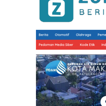
Berita
Otomotif
Olahraga
Peme
Pedoman Media Siber
Kode Etik
In