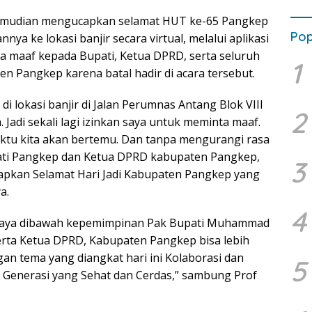
 kemudian mengucapkan selamat HUT ke-65 Pangkep
Pop
nnya ke lokasi banjir secara virtual, melalui aplikasi
 maaf kepada Bupati, Ketua DPRD, serta seluruh
1
n Pangkep karena batal hadir di acara tersebut.
 di lokasi banjir di Jalan Perumnas Antang Blok VIII
2
Jadi sekali lagi izinkan saya untuk meminta maaf.
waktu kita akan bertemu. Dan tanpa mengurangi rasa
ti Pangkep dan Ketua DPRD kabupaten Pangkep,
3
apkan Selamat Hari Jadi Kabupaten Pangkep yang
a.
4
rcaya dibawah kepemimpinan Pak Bupati Muhammad
rta Ketua DPRD, Kabupaten Pangkep bisa lebih
ngan tema yang diangkat hari ini Kolaborasi dan
5
 Generasi yang Sehat dan Cerdas,” sambung Prof