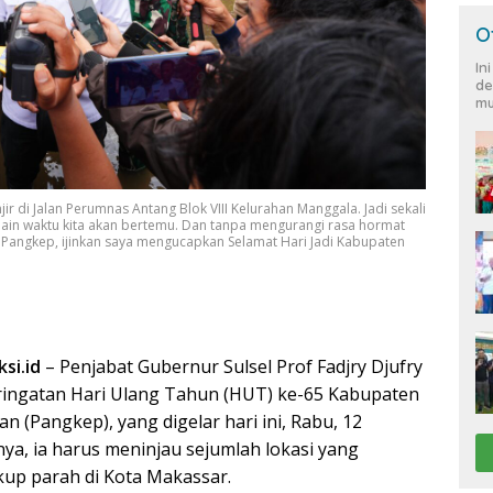
O
In
de
mu
njir di Jalan Perumnas Antang Blok VIII Kelurahan Manggala. Jadi sekali
i lain waktu kita akan bertemu. Dan tanpa mengurangi rasa hormat
angkep, ijinkan saya mengucapkan Selamat Hari Jadi Kabupaten
si.id
– Penjabat Gubernur Sulsel Prof Fadjry Djufry
ringatan Hari Ulang Tahun (HUT) ke-65 Kabupaten
 (Pangkep), yang digelar hari ini, Rabu, 12
nya, ia harus meninjau sejumlah lokasi yang
kup parah di Kota Makassar.