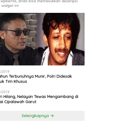
 wpberita, anda bisa memasukkan deskripsi
 widget ini.
3/2019
ahun Terbunuhnya Munir, Polri Didesak
uk Tim Khusus
3/2019
ri Hilang, Nelayan Tewas Mengambang di
ai Cipalawah Garut
Selengkapnya