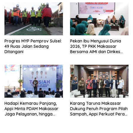
Progres MYP Pemprov Sulsel:
Pekan Ibu Menyusui Dunia
49 Ruas Jalan Sedang
2026, TP PKK Makassar
Ditangani
Bersama AIMI dan Dinkes
Bekali 300 Peserta Edukasi
ASI Eksklusif
Hadapi Kemarau Panjang,
Karang Taruna Makassar
Appi Minta PDAM Makassar
Dukung Penuh Program Pilah
Jaga Pelayanan, hingga
Sampah, Appi Perkuat Peran
Integritas Pegawai
sebagai Pilar Sosial