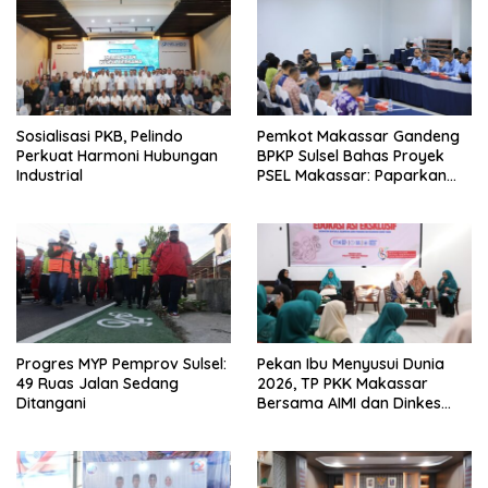
Sosialisasi PKB, Pelindo
Pemkot Makassar Gandeng
Perkuat Harmoni Hubungan
BPKP Sulsel Bahas Proyek
Industrial
PSEL Makassar: Paparkan
Empat Opsi Mitigasi Risiko
Progres MYP Pemprov Sulsel:
Pekan Ibu Menyusui Dunia
49 Ruas Jalan Sedang
2026, TP PKK Makassar
Ditangani
Bersama AIMI dan Dinkes
Bekali 300 Peserta Edukasi
ASI Eksklusif