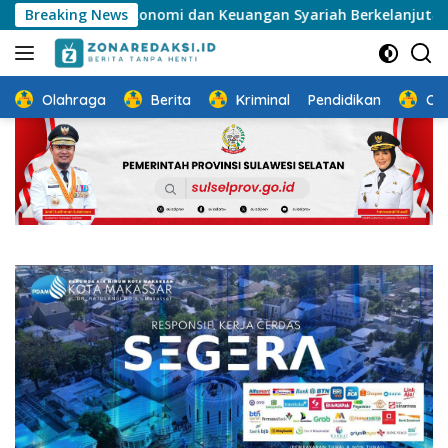
Langsung
istem Ekonomi dan Keuangan Syariah Berkelanjutan
Breaking News
Sos
ke
konten
Olahraga
Berita
Kriminal
Pendidikan
Ot