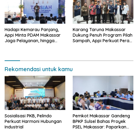
Hadapi Kemarau Panjang,
Karang Taruna Makassar
Appi Minta PDAM Makassar
Dukung Penuh Program Pilah
Jaga Pelayanan, hingga
Sampah, Appi Perkuat Peran
Integritas Pegawai
sebagai Pilar Sosial
Rekomendasi untuk kamu
Sosialisasi PKB, Pelindo
Pemkot Makassar Gandeng
Perkuat Harmoni Hubungan
BPKP Sulsel Bahas Proyek
Industrial
PSEL Makassar: Paparkan
Empat Opsi Mitigasi Risiko