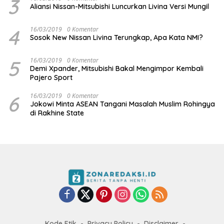
3
Aliansi Nissan-Mitsubishi Luncurkan Livina Versi Mungil
4
16/03/2019
0 Komentar
Sosok New Nissan Livina Terungkap, Apa Kata NMI?
5
16/03/2019
0 Komentar
Demi Xpander, Mitsubishi Bakal Mengimpor Kembali
Pajero Sport
6
16/03/2019
0 Komentar
Jokowi Minta ASEAN Tangani Masalah Muslim Rohingya
di Rakhine State
Kode Etik
Privacy Policy
Disclaimer