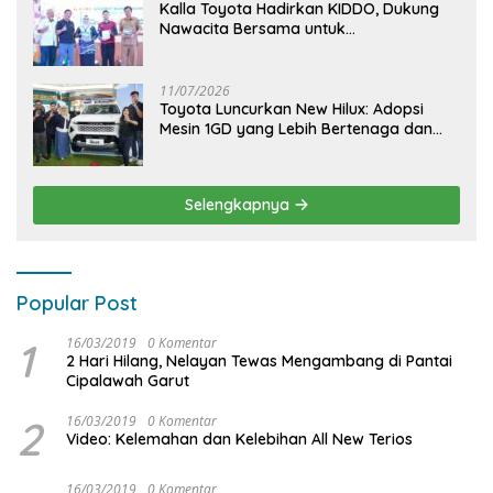
Kalla Toyota Hadirkan KIDDO, Dukung
Nawacita Bersama untuk
CiptakanPengalaman Bermakna &
Menyenangkan bagi Anak dan Keluarga
11/07/2026
Toyota Luncurkan New Hilux: Adopsi
Mesin 1GD yang Lebih Bertenaga dan
Desain Lebih Gagah, Siap Dukung
Produktivitas dan Adventure
Selengkapnya
Popular Post
1
16/03/2019
0 Komentar
2 Hari Hilang, Nelayan Tewas Mengambang di Pantai
Cipalawah Garut
2
16/03/2019
0 Komentar
Video: Kelemahan dan Kelebihan All New Terios
16/03/2019
0 Komentar