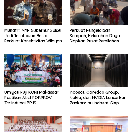
Munafri: MYP Gubernur Sulsel
Perkuat Pengelolaan
Jadi Terobosan Besar
Sampah, Kelurahan Daya
Perkuat Konektivitas Wilayah
Siapkan Pusat Pemilahan
dan Bank Sampah Drive-
Thru
Umiyati Puji KONI Makassar
Indosat, Ooredoo Group,
Pastikan Atlet PORPROV
Nokia, dan NVIDIA Luncurkan
Terlindungi BPJS
Zankore by Indosat, Siap
Ketenagakerjaan
Layani Kawasan Asia-Pasifik
dengan Platform
Infrastruktur AI Terintegerasi