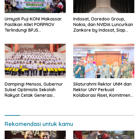
Umiyati Puji KONI Makassar
Indosat, Ooredoo Group,
Pastikan Atlet PORPROV
Nokia, dan NVIDIA Luncurkan
Terlindungi BPJS
Zankore by Indosat, Siap
Ketenagakerjaan
Layani Kawasan Asia-Pasifik
dengan Platform
Infrastruktur AI Terintegerasi
Dampingi Mensos, Gubernur
Silaturahmi Rektor UNM dan
Sulsel Optimistis Sekolah
Rektor UNY Perkuat
Rakyat Cetak Generasi
Kolaborasi Riset, Komitmen
Berakhlak dan Berdaya
Pencegahan Kekerasan, dan
Saing
Pengembangan Institusi
Rekomendasi untuk kamu