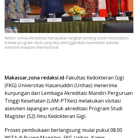
Rektor Unhas:Akreditasi merupakan langkah penting untuk memastikan
bahwa program studi yang kita selenggarakan memenuhi standar
nasional maupun internasional.
Makassar,zona redaksi.id
-Fakultas Kedokteran Gigi
(FKG) Universitas Hasanuddin (Unhas) menerima
kunjungan dari Lembaga Akreditasi Mandiri Perguruan
Tinggi Kesehatan (LAM-PTKes) melakukan visitasi
asesmen lapangan untuk akreditasi Program Studi
Magister (S2) Ilmu Kedokteran Gigi.
Proses pembukaan berlangsung mulai pukul 08.00
WITA di Ruang Magister, FKG Unhas, Kamis