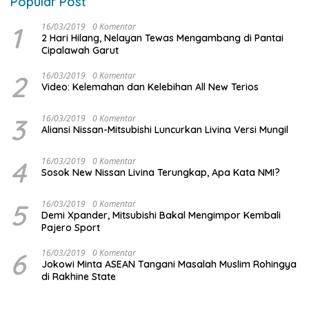
Popular Post
1
16/03/2019
0 Komentar
2 Hari Hilang, Nelayan Tewas Mengambang di Pantai
Cipalawah Garut
2
16/03/2019
0 Komentar
Video: Kelemahan dan Kelebihan All New Terios
3
16/03/2019
0 Komentar
Aliansi Nissan-Mitsubishi Luncurkan Livina Versi Mungil
4
16/03/2019
0 Komentar
Sosok New Nissan Livina Terungkap, Apa Kata NMI?
5
16/03/2019
0 Komentar
Demi Xpander, Mitsubishi Bakal Mengimpor Kembali
Pajero Sport
6
16/03/2019
0 Komentar
Jokowi Minta ASEAN Tangani Masalah Muslim Rohingya
di Rakhine State