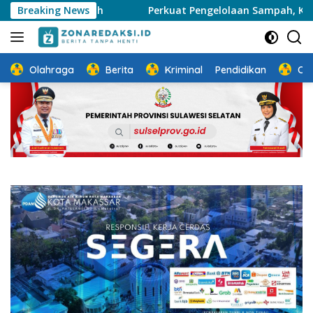
Langsung
ilayah
Breaking News
Perkuat Pengelolaan Sampah, Kelurahan Daya S
ke
konten
Olahraga
Berita
Kriminal
Pendidikan
Ot