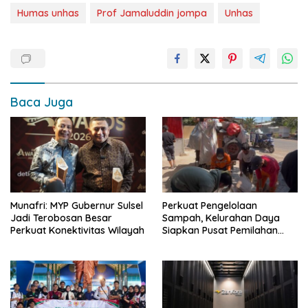
Humas unhas
Prof Jamaluddin jompa
Unhas
Baca Juga
Munafri: MYP Gubernur Sulsel
Perkuat Pengelolaan
Jadi Terobosan Besar
Sampah, Kelurahan Daya
Perkuat Konektivitas Wilayah
Siapkan Pusat Pemilahan
dan Bank Sampah Drive-
Thru