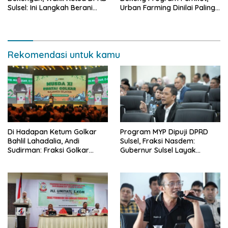
Sulsel: Ini Langkah Berani
Urban Farming Dinilai Paling
yang Belum Pernah
Tepat
Dilakukan Sebelumnya
Rekomendasi untuk kamu
Di Hadapan Ketum Golkar
Program MYP Dipuji DPRD
Bahlil Lahadalia, Andi
Sulsel, Fraksi Nasdem:
Sudirman: Fraksi Golkar
Gubernur Sulsel Layak
DPRD Sangat Mendukung
Disebut Bapak
Pembangunan Daerah
Pembangunan