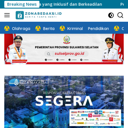
Langsung
rja yang Inklusif dan Berkeadilan
Breaking News
Perkuat Ketahanan
ke
konten
Olahraga
Berita
Kriminal
Pendidikan
Ot