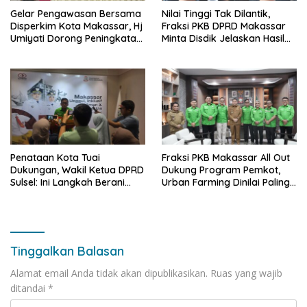
Gelar Pengawasan Bersama
Nilai Tinggi Tak Dilantik,
Disperkim Kota Makassar, Hj
Fraksi PKB DPRD Makassar
Umiyati Dorong Peningkatan
Minta Disdik Jelaskan Hasil
Pelayanan PSU
Seleksi Kepala Sekolah
Penataan Kota Tuai
Fraksi PKB Makassar All Out
Dukungan, Wakil Ketua DPRD
Dukung Program Pemkot,
Sulsel: Ini Langkah Berani
Urban Farming Dinilai Paling
yang Belum Pernah
Tepat
Dilakukan Sebelumnya
Tinggalkan Balasan
Alamat email Anda tidak akan dipublikasikan.
Ruas yang wajib
ditandai
*