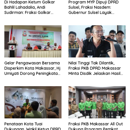
Di Hadapan Ketum Golkar
Program MYP Dipuji DPRD
Bahlil Lahadalia, Andi
Sulsel, Fraksi Nasdem:
Sudirman: Fraksi Golkar
Gubernur Sulsel Layak
DPRD Sangat Mendukung
Disebut Bapak
Pembangunan Daerah
Pembangunan
Gelar Pengawasan Bersama
Nilai Tinggi Tak Dilantik,
Disperkim Kota Makassar, Hj
Fraksi PKB DPRD Makassar
Umiyati Dorong Peningkatan
Minta Disdik Jelaskan Hasil
Pelayanan PSU
Seleksi Kepala Sekolah
Penataan Kota Tuai
Fraksi PKB Makassar All Out
Dukungan, Wakil Ketua DPRD
Dukung Program Pemkot,