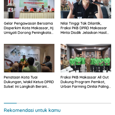
Gelar Pengawasan Bersama
Nilai Tinggi Tak Dilantik,
Disperkim Kota Makassar, Hj
Fraksi PKB DPRD Makassar
Umiyati Dorong Peningkatan
Minta Disdik Jelaskan Hasil
Pelayanan PSU
Seleksi Kepala Sekolah
Penataan Kota Tuai
Fraksi PKB Makassar All Out
Dukungan, Wakil Ketua DPRD
Dukung Program Pemkot,
Sulsel: Ini Langkah Berani
Urban Farming Dinilai Paling
yang Belum Pernah
Tepat
Dilakukan Sebelumnya
Rekomendasi untuk kamu