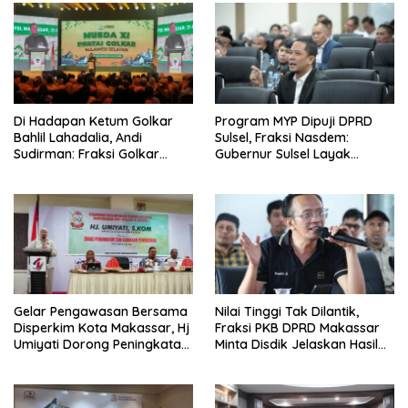
Di Hadapan Ketum Golkar
Program MYP Dipuji DPRD
Bahlil Lahadalia, Andi
Sulsel, Fraksi Nasdem:
Sudirman: Fraksi Golkar
Gubernur Sulsel Layak
DPRD Sangat Mendukung
Disebut Bapak
Pembangunan Daerah
Pembangunan
Gelar Pengawasan Bersama
Nilai Tinggi Tak Dilantik,
Disperkim Kota Makassar, Hj
Fraksi PKB DPRD Makassar
Umiyati Dorong Peningkatan
Minta Disdik Jelaskan Hasil
Pelayanan PSU
Seleksi Kepala Sekolah