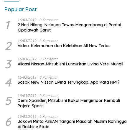
Popular Post
1
16/03/2019
0 Komentar
2 Hari Hilang, Nelayan Tewas Mengambang di Pantai
Cipalawah Garut
2
16/03/2019
0 Komentar
Video: Kelemahan dan Kelebihan All New Terios
3
16/03/2019
0 Komentar
Aliansi Nissan-Mitsubishi Luncurkan Livina Versi Mungil
4
16/03/2019
0 Komentar
Sosok New Nissan Livina Terungkap, Apa Kata NMI?
5
16/03/2019
0 Komentar
Demi Xpander, Mitsubishi Bakal Mengimpor Kembali
Pajero Sport
6
16/03/2019
0 Komentar
Jokowi Minta ASEAN Tangani Masalah Muslim Rohingya
di Rakhine State