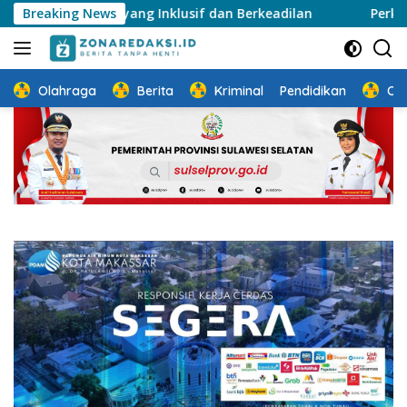
Langsung
a yang Inklusif dan Berkeadilan
Breaking News
Perkuat Ketahanan Ke
ke
konten
Olahraga
Berita
Kriminal
Pendidikan
Ot