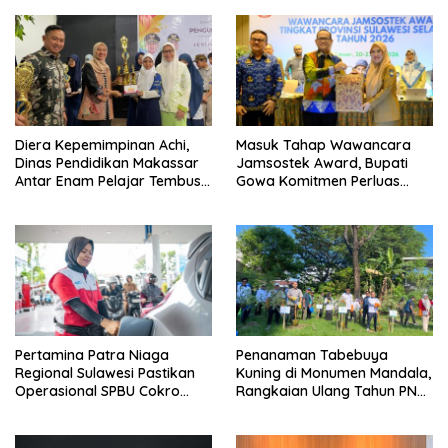
Diera Kepemimpinan Achi,
Masuk Tahap Wawancara
Dinas Pendidikan Makassar
Jamsostek Award, Bupati
Antar Enam Pelajar Tembus
Gowa Komitmen Perluas
FLS3N Nasional
Perlindungan Pekerja
Pertamina Patra Niaga
Penanaman Tabebuya
Regional Sulawesi Pastikan
Kuning di Monumen Mandala,
Operasional SPBU Cokro
Rangkaian Ulang Tahun PNM
Tetap Normal Pasca Insiden
ke-27
Antar Konsumen