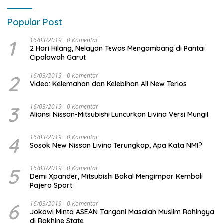
Popular Post
1
16/03/2019
0 Komentar
2 Hari Hilang, Nelayan Tewas Mengambang di Pantai
Cipalawah Garut
2
16/03/2019
0 Komentar
Video: Kelemahan dan Kelebihan All New Terios
3
16/03/2019
0 Komentar
Aliansi Nissan-Mitsubishi Luncurkan Livina Versi Mungil
4
16/03/2019
0 Komentar
Sosok New Nissan Livina Terungkap, Apa Kata NMI?
5
16/03/2019
0 Komentar
Demi Xpander, Mitsubishi Bakal Mengimpor Kembali
Pajero Sport
6
16/03/2019
0 Komentar
Jokowi Minta ASEAN Tangani Masalah Muslim Rohingya
di Rakhine State