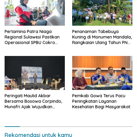
Pertamina Patra Niaga
Penanaman Tabebuya
Regional Sulawesi Pastikan
Kuning di Monumen Mandala,
Operasional SPBU Cokro
Rangkaian Ulang Tahun PNM
Tetap Normal Pasca Insiden
ke-27
Antar Konsumen
Peringati Maulid Akbar
Pemkab Gowa Terus Pacu
Bersama Bosowa Corpindo,
Peningkatan Layanan
Munafri Ajak Wujudkan
Kesehatan Bagi Masyarakat
Makassar Aman dan Damai
Rekomendasi untuk kamu