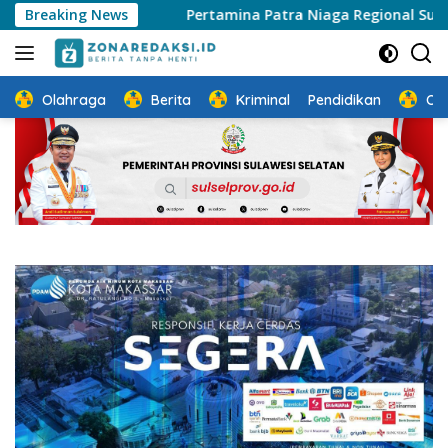
Langsung
hat
Breaking News
Pertamina Patra Niaga Regional Sulawesi Pastikan
ke
konten
Olahraga
Berita
Kriminal
Pendidikan
Ot