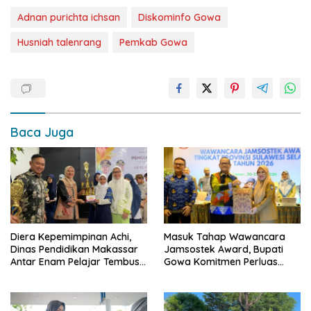
Adnan purichta ichsan
Diskominfo Gowa
Husniah talenrang
Pemkab Gowa
Baca Juga
Diera Kepemimpinan Achi,
Masuk Tahap Wawancara
Dinas Pendidikan Makassar
Jamsostek Award, Bupati
Antar Enam Pelajar Tembus
Gowa Komitmen Perluas
FLS3N Nasional
Perlindungan Pekerja