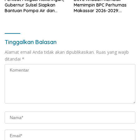
Gubernur Sulsel Siapkan
Memimpin BPC Perhumas
Bantuan Pompa Air dan
Makassar 2026-2029:
Sumur Bor untuk Wilayah
Dorong Penguatan
Petanian
Komunikasi Hadapi Krisis
Multidimensi
Tinggalkan Balasan
Alamat email Anda tidak akan dipublikasikan.
Ruas yang wajib
ditandai
*