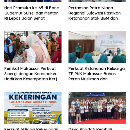
Hari Pramuka ke-65 di Bone:
Pertamina Patra Niaga
Gubernur Sulsel dan Mentan
Regional Sulawesi Pastikan
RI Lepas Jalan Sehat
Ketahanan Stok BBM dan
LPG 3 Kg di Bone
Pemkot Makassar Perkuat
Perkuat Ketahanan Keluarga,
Sinergi dengan Kemenaker
TP PKK Makassar Bahas
Hadirkan Kesempatan Kerja
Peran Muslimah dan
yang Inklusif dan
Pendidikan Karakter
Berkeadilan
Perkuat Mitigasi Kekeringan,
Devo Khadafi Kembali