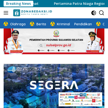
Langsung
Jalan Sehat
Breaking News
Pertamina Patra Niaga Regional Sulawesi P
ke
konten
Olahraga
Berita
Kriminal
Pendidikan
Ot