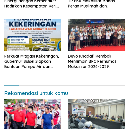
Sinergi dengan Kemenaker
TP PKK Makassar Bahas
Hadirkan Kesempatan Kerja
Peran Muslimah dan
yang Inklusif dan
Pendidikan Karakter
Berkeadilan
Perkuat Mitigasi Kekeringan,
Devo Khadafi Kembali
Gubernur Sulsel Siapkan
Memimpin BPC Perhumas
Bantuan Pompa Air dan
Makassar 2026-2029:
Sumur Bor untuk Wilayah
Dorong Penguatan
Petanian
Komunikasi Hadapi Krisis
Multidimensi
Rekomendasi untuk kamu