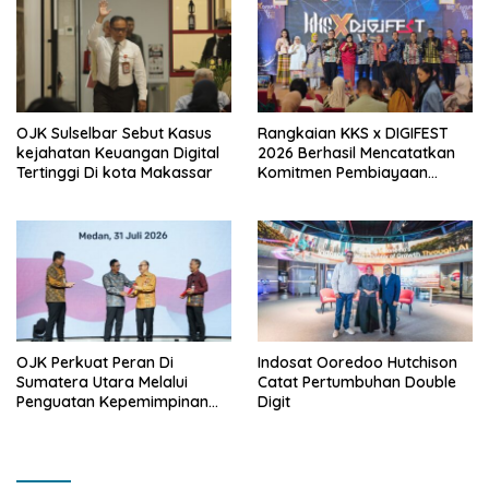
OJK Sulselbar Sebut Kasus
Rangkaian KKS x DIGIFEST
kejahatan Keuangan Digital
2026 Berhasil Mencatatkan
Tertinggi Di kota Makassar
Komitmen Pembiayaan
Senilai Rp18,27 Miliar Bagi
UMKM Potensial.
OJK Perkuat Peran Di
Indosat Ooredoo Hutchison
Sumatera Utara Melalui
Catat Pertumbuhan Double
Penguatan Kepemimpinan
Digit
dan Kapasitas
Kelembagaan