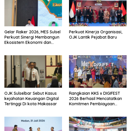
Gelar Raker 2026, MES Sulsel
Perkuat Kinerja Organisasi,
Perkuat Sinergi Membangun
OJK Lantik Pejabat Baru
Ekosistem Ekonomi dan
Keuangan Syariah
Berkelanjutan
OJK Sulselbar Sebut Kasus
Rangkaian KKS x DIGIFEST
kejahatan Keuangan Digital
2026 Berhasil Mencatatkan
Tertinggi Di kota Makassar
Komitmen Pembiayaan
Senilai Rp18,27 Miliar Bagi
UMKM Potensial.