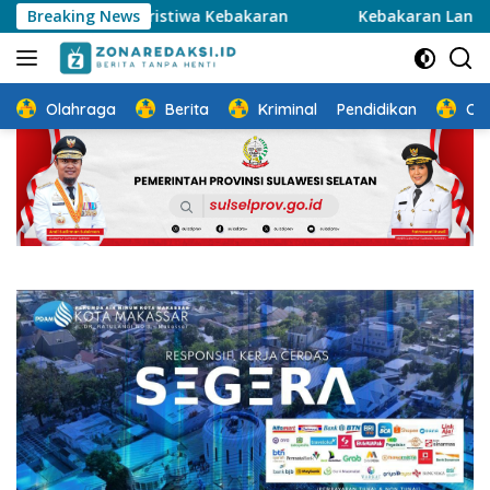
Langsung
lah Peristiwa Kebakaran
Breaking News
Kebakaran Landa NIPAH Mall M
ke
konten
Olahraga
Berita
Kriminal
Pendidikan
Ot