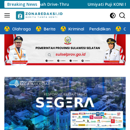
Langsung
ank Sampah Drive-Thru
Breaking News
Umiyati Puji KONI Makassar Pas
ke
konten
Olahraga
Berita
Kriminal
Pendidikan
Ot