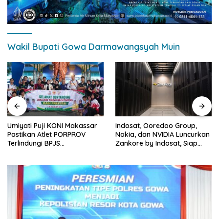
Wakil Bupati Gowa Darmawangsyah Muin
Umiyati Puji KONI Makassar
Indosat, Ooredoo Group,
Pastikan Atlet PORPROV
Nokia, dan NVIDIA Luncurkan
Terlindungi BPJS
Zankore by Indosat, Siap
Ketenagakerjaan
Layani Kawasan Asia-Pasifik
dengan Platform
Infrastruktur AI Terintegerasi