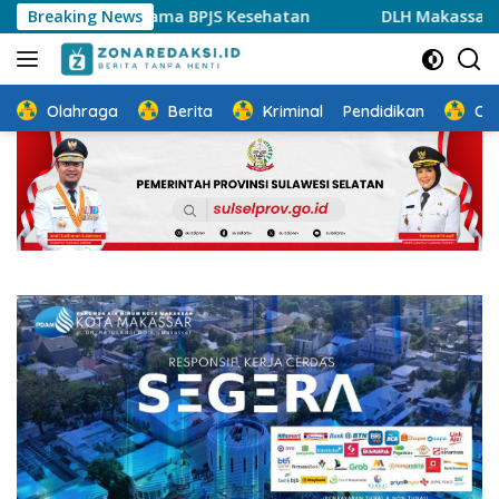
Langsung
rdinasi Bersama BPJS Kesehatan
Breaking News
DLH Makassar Ajak Ma
ke
konten
Olahraga
Berita
Kriminal
Pendidikan
Ot