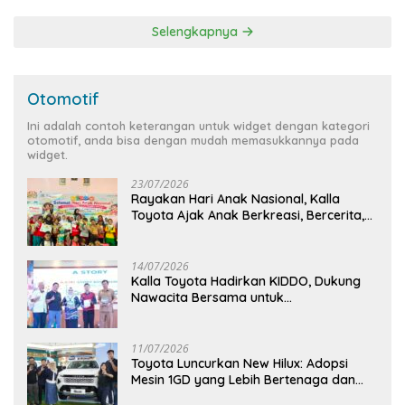
Selengkapnya
Otomotif
Ini adalah contoh keterangan untuk widget dengan kategori
otomotif, anda bisa dengan mudah memasukkannya pada
widget.
23/07/2026
Rayakan Hari Anak Nasional, Kalla
Toyota Ajak Anak Berkreasi, Bercerita,
dan Menjelajahi Dunia Otomotif melalui
KIDDO
14/07/2026
Kalla Toyota Hadirkan KIDDO, Dukung
Nawacita Bersama untuk
CiptakanPengalaman Bermakna &
Menyenangkan bagi Anak dan Keluarga
11/07/2026
Toyota Luncurkan New Hilux: Adopsi
Mesin 1GD yang Lebih Bertenaga dan
Desain Lebih Gagah, Siap Dukung