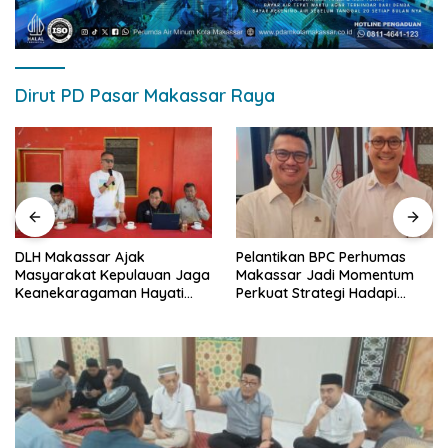
Dirut PD Pasar Makassar Raya
DLH Makassar Ajak
Pelantikan BPC Perhumas
Masyarakat Kepulauan Jaga
Makassar Jadi Momentum
Keanekaragaman Hayati
Perkuat Strategi Hadapi
Pesisir
Krisis Komunikasi
multidimensi