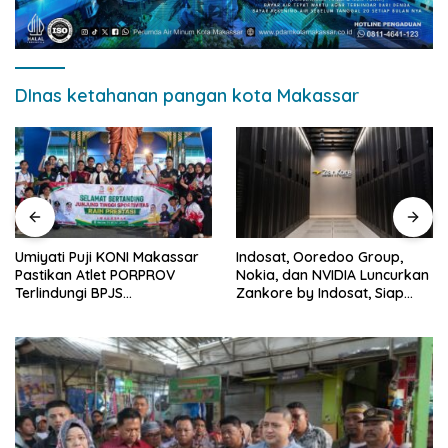
DInas ketahanan pangan kota Makassar
Umiyati Puji KONI Makassar
Indosat, Ooredoo Group,
Pastikan Atlet PORPROV
Nokia, dan NVIDIA Luncurkan
Terlindungi BPJS
Zankore by Indosat, Siap
Ketenagakerjaan
Layani Kawasan Asia-Pasifik
dengan Platform
Infrastruktur AI Terintegerasi