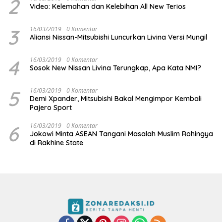
2
Video: Kelemahan dan Kelebihan All New Terios
3
16/03/2019
0 Komentar
Aliansi Nissan-Mitsubishi Luncurkan Livina Versi Mungil
4
16/03/2019
0 Komentar
Sosok New Nissan Livina Terungkap, Apa Kata NMI?
5
16/03/2019
0 Komentar
Demi Xpander, Mitsubishi Bakal Mengimpor Kembali
Pajero Sport
6
16/03/2019
0 Komentar
Jokowi Minta ASEAN Tangani Masalah Muslim Rohingya
di Rakhine State