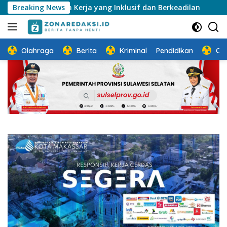
Langsung
sempatan Kerja yang Inklusif dan Berkeadilan
Breaking News
Perkua
ke
konten
Olahraga
Berita
Kriminal
Pendidikan
Ot