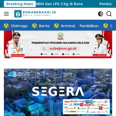
Langsung
ahanan Stok BBM dan LPG 3 Kg di Bone
Breaking News
Pemkot Makassar
ke
konten
Olahraga
Berita
Kriminal
Pendidikan
Ot