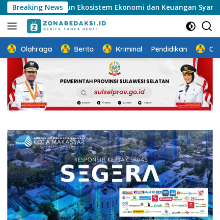
Langsung
inergi Membangun Ekosistem Ekonomi dan Keuangan Syariah Berk
Breaking News
ke
konten
Olahraga
Berita
Kriminal
Pendidikan
Ot