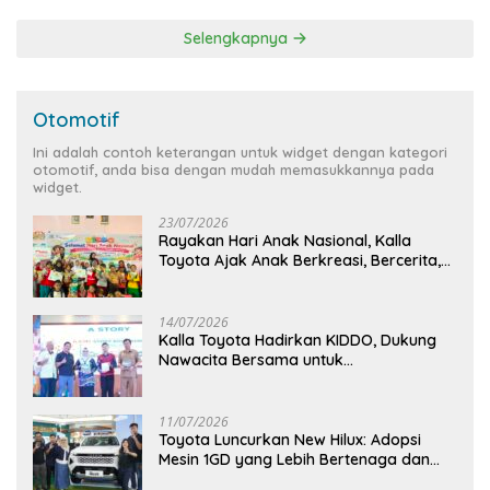
Selengkapnya
Otomotif
Ini adalah contoh keterangan untuk widget dengan kategori
otomotif, anda bisa dengan mudah memasukkannya pada
widget.
23/07/2026
Rayakan Hari Anak Nasional, Kalla
Toyota Ajak Anak Berkreasi, Bercerita,
dan Menjelajahi Dunia Otomotif melalui
KIDDO
14/07/2026
Kalla Toyota Hadirkan KIDDO, Dukung
Nawacita Bersama untuk
CiptakanPengalaman Bermakna &
Menyenangkan bagi Anak dan Keluarga
11/07/2026
Toyota Luncurkan New Hilux: Adopsi
Mesin 1GD yang Lebih Bertenaga dan
Desain Lebih Gagah, Siap Dukung