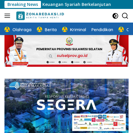
Langsung
i dan Keuangan Syariah Berkelanjutan
Breaking News
Sosialisasi PKB
ke
konten
Olahraga
Berita
Kriminal
Pendidikan
Ot