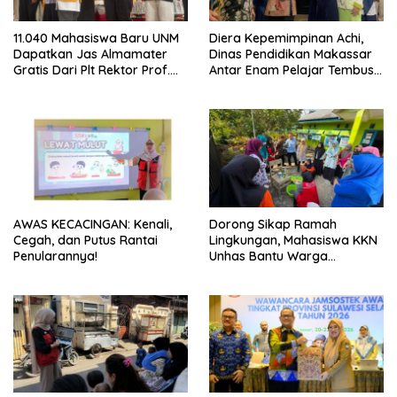
11.040 Mahasiswa Baru UNM
Diera Kepemimpinan Achi,
Dapatkan Jas Almamater
Dinas Pendidikan Makassar
Gratis Dari Plt Rektor Prof.
Antar Enam Pelajar Tembus
Farida: Simbol Identitas dan
FLS3N Nasional
Penguatan Karakter
AWAS KECACINGAN: Kenali,
Dorong Sikap Ramah
Cegah, dan Putus Rantai
Lingkungan, Mahasiswa KKN
Penularannya!
Unhas Bantu Warga
Berinovasi Membuat
Deterjen Untuk Menekan
Produksi Limbah Cair Rumah
Tangga.