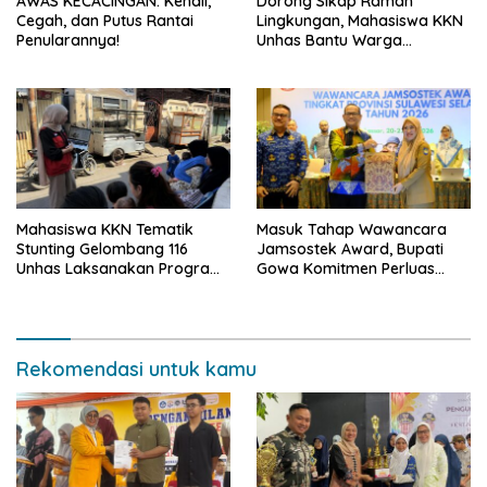
AWAS KECACINGAN: Kenali,
Dorong Sikap Ramah
Cegah, dan Putus Rantai
Lingkungan, Mahasiswa KKN
Penularannya!
Unhas Bantu Warga
Berinovasi Membuat
Deterjen Untuk Menekan
Produksi Limbah Cair Rumah
Tangga.
Mahasiswa KKN Tematik
Masuk Tahap Wawancara
Stunting Gelombang 116
Jamsostek Award, Bupati
Unhas Laksanakan Program
Gowa Komitmen Perluas
Kerja Mandiri
Perlindungan Pekerja
Rekomendasi untuk kamu